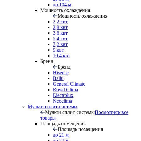
до 104 м
Мощность охлаждения
Мощность охлаждения
2,2 квт
2,8 квт
3,6 квт
5,4 квт
7,2 квт
9 квт
10,4 квт
Бренд
Бренд
Hisense
Ballu
General Climate
Royal Clima
Electrolux
Neoclima
Мульти сплит-системы
Мульти сплит-системы
Посмотреть все
товары
Площадь помещения
Площадь помещения
до 21 м
до 27 м