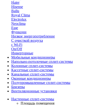
Haier
Hisense
Ballu
Royal Clima
Electrolux
Neoclima
Еще
Функции
Низкое энергопотребление
С очисткой воздуха
с Wi-Fi
On/Off
Инверторные
Мобильные кондиционеры
Напольно-потолоч​ные ​сплит-системы
Колонные ​​сплит-системы
Кассетные сплит-системы
Канальные сплит-системы
Оконные кондиционеры
Полупромышленные сплит-системы
Бризеры
Вентиляционные установки
Настенные сплит-системы
Площадь помещения