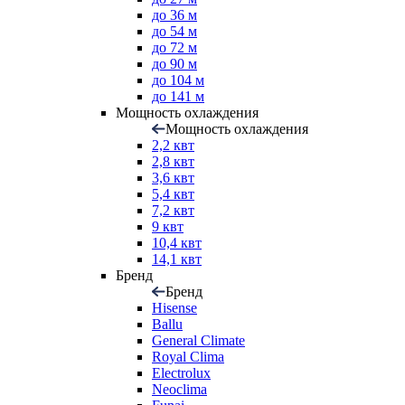
до 36 м
до 54 м
до 72 м
до 90 м
до 104 м
до 141 м
Мощность охлаждения
Мощность охлаждения
2,2 квт
2,8 квт
3,6 квт
5,4 квт
7,2 квт
9 квт
10,4 квт
14,1 квт
Бренд
Бренд
Hisense
Ballu
General Climate
Royal Clima
Electrolux
Neoclima