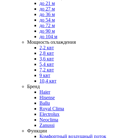
до 21 м
до 27 м
до 36 м
до 54 м
до 72 м
до 90 м
до 104 м
Мощность охлаждения
2,2 квт
2,8 квт
3,6 квт
5,4 квт
7,2 квт
9 квт
10,4 квт
Бренд
Haier
Hisense
Ballu
Royal Clima
Electrolux
Neoclima
Zanussi
Функции
Комфортный воздушный поток