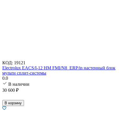
КОД:
19121
Electrolux EACS/I-12 HM FMI/N8_ERP/in настенный блок
мульти сплит-системы
0.0
В наличии
30 600
₽
В корзину