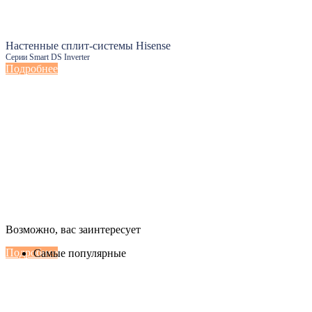
Настенные сплит-системы Hisense
Серии Smart DS Inverter
Подробнее
Настенные сплит-системы Haier
Возможно, вас заинтересует
Серии Сoral с функцией Inteligent Air Flow
Подробнее
Самые популярные