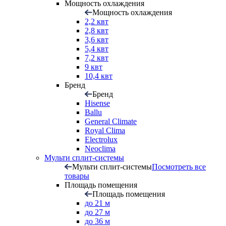
Мощность охлаждения
Мощность охлаждения
2,2 квт
2,8 квт
3,6 квт
5,4 квт
7,2 квт
9 квт
10,4 квт
Бренд
Бренд
Hisense
Ballu
General Climate
Royal Clima
Electrolux
Neoclima
Мульти сплит-системы
Мульти сплит-системы
Посмотреть все
товары
Площадь помещения
Площадь помещения
до 21 м
до 27 м
до 36 м