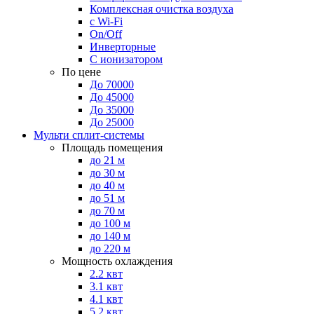
Комплексная очистка воздуха
с Wi-Fi
On/Off
Инверторные
С ионизатором
По цене
До 70000
До 45000
До 35000
До 25000
Мульти сплит-системы
Площадь помещения
до 21 м
до 30 м
до 40 м
до 51 м
до 70 м
до 100 м
до 140 м
до 220 м
Мощность охлаждения
2.2 квт
3.1 квт
4.1 квт
5.2 квт