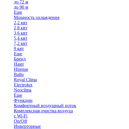
до 72 м
до 90 м
Еще
Мощность охлаждения
2,2 квт
2,8 квт
3,6 квт
5,4 квт
7,2 квт
9 квт
Еще
Бренд
Haier
Hisense
Ballu
Royal Clima
Electrolux
Neoclima
Еще
Функции
Комфортный воздушный поток
Комплексная очистка воздуха
с Wi-Fi
On/Off
Инверторные