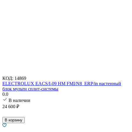
КОД:
14869
ELECTROLUX EACS/I-09 HM FMI/N8_ERP/in настенный
блок мульти сплит-системы
0.0
В наличии
24 600
₽
В корзину