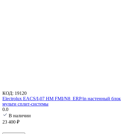
КОД:
19120
Electrolux EACS/I-07 HM FMI/N8_ERP/in настенный блок
мульти сплит-системы
0.0
В наличии
23 400
₽