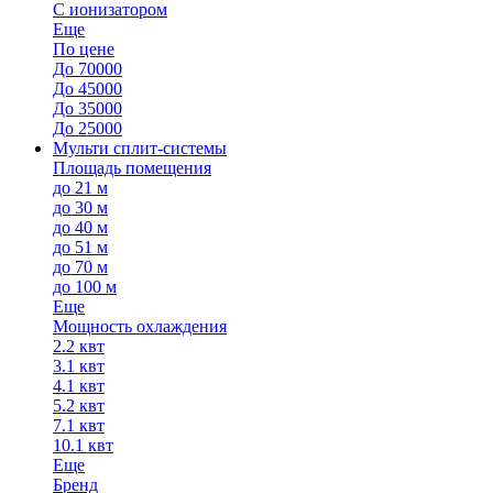
С ионизатором
Еще
По цене
До 70000
До 45000
До 35000
До 25000
Мульти сплит-системы
Площадь помещения
до 21 м
до 30 м
до 40 м
до 51 м
до 70 м
до 100 м
Еще
Мощность охлаждения
2.2 квт
3.1 квт
4.1 квт
5.2 квт
7.1 квт
10.1 квт
Еще
Бренд