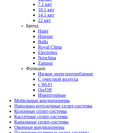
7.1 квт
10.1 квт
14.1 квт
22 квт
Бренд
Haier
Hisense
Ballu
Royal Clima
Electrolux
Neoclima
Zanussi
Функции
Низкое энергопотребление
С очисткой воздуха
с Wi-Fi
On/Off
Инверторные
Мобильные кондиционеры
Напольно-потолоч​ные ​сплит-системы
Колонные ​​сплит-системы
Кассетные сплит-системы
Канальные сплит-системы
Оконные кондиционеры
Полупромышленные сплит-системы