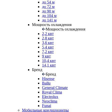
до 54 м
до 72 м
до 90 м
до 104 м
до 141 м
Мощность охлаждения
Мощность охлаждения
2,2 квт
2,8 квт
3,6 квт
5,4 квт
7,2 квт
9 квт
10,4 квт
14,1 квт
Бренд
Бренд
Hisense
Ballu
General Climate
Royal Clima
Electrolux
Neoclima
Funai
Мобильные кондиционеры