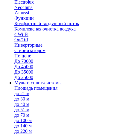
Electrolux
Neoclima
Zanussi
Функции
Комфортный воздушный поток
Комплексная очистка воздуха
с Wi-Fi
On/Off
Инверторные
С ионизатором
По цене
До 70000
До 45000
До 35000
До 25000
Мульти сплит-системы
Площадь помещения
до 21 м
до 30 м
до 40 м
до 51 м
до 70 м
до 100 м
до 140 м
до 220 м