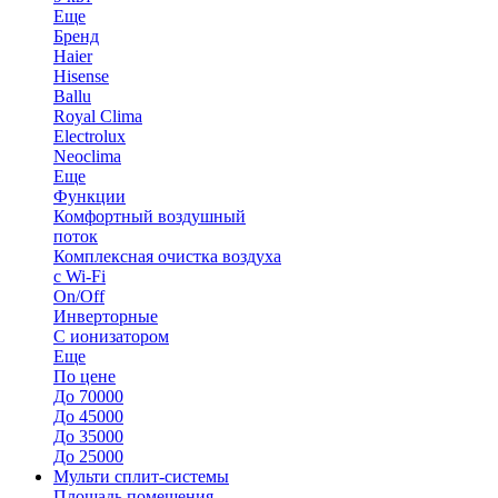
Еще
Бренд
Haier
Hisense
Ballu
Royal Clima
Electrolux
Neoclima
Еще
Функции
Комфортный воздушный
поток
Комплексная очистка воздуха
с Wi-Fi
On/Off
Инверторные
С ионизатором
Еще
По цене
До 70000
До 45000
До 35000
До 25000
Мульти сплит-системы
Площадь помещения