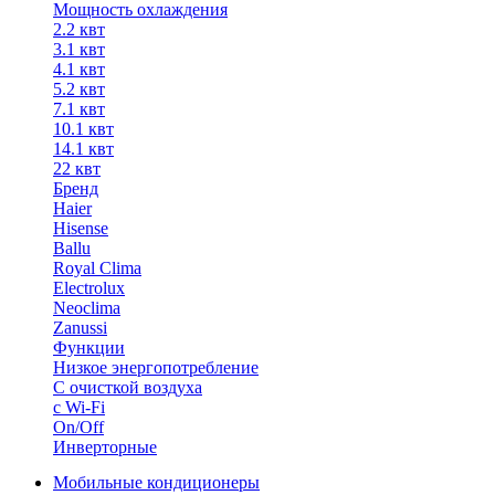
Мощность охлаждения
2.2 квт
3.1 квт
4.1 квт
5.2 квт
7.1 квт
10.1 квт
14.1 квт
22 квт
Бренд
Haier
Hisense
Ballu
Royal Clima
Electrolux
Neoclima
Zanussi
Функции
Низкое энергопотребление
С очисткой воздуха
с Wi-Fi
On/Off
Инверторные
Мобильные кондиционеры