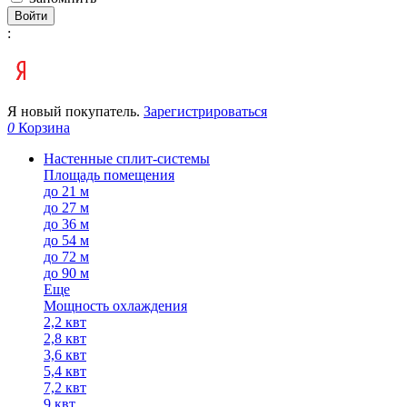
Войти
:
Я новый покупатель.
Зарегистрироваться
0
Корзина
Настенные сплит-системы
Площадь помещения
до 21 м
до 27 м
до 36 м
до 54 м
до 72 м
до 90 м
Еще
Мощность охлаждения
2,2 квт
2,8 квт
3,6 квт
5,4 квт
7,2 квт
9 квт