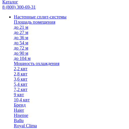
Каталог
8 (800) 300-69-31
Настенные сплит-системы
Площадь помещения
до 21 м
до 27 м
до 36 м
до 54 м
до 72 м
до 90 м
до 104 м
Мощность охлаждения
2,2 квт
2,8 квт
3,6 квт
5,4 квт
7,2 квт
9 квт
10,4 квт
Бренд
Haier
Hisense
Ballu
Royal Clima