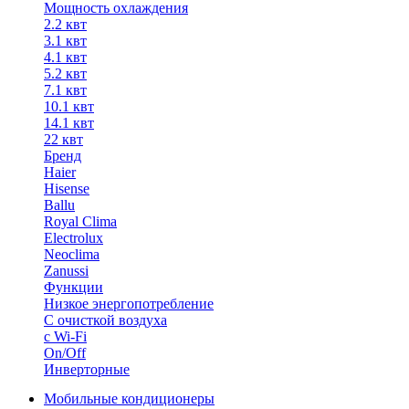
Мощность охлаждения
2.2 квт
3.1 квт
4.1 квт
5.2 квт
7.1 квт
10.1 квт
14.1 квт
22 квт
Бренд
Haier
Hisense
Ballu
Royal Clima
Electrolux
Neoclima
Zanussi
Функции
Низкое энергопотребление
С очисткой воздуха
с Wi-Fi
On/Off
Инверторные
Мобильные кондиционеры