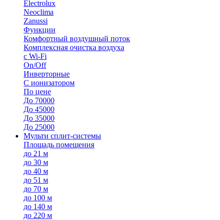
Electrolux
Neoclima
Zanussi
Функции
Комфортный воздушный поток
Комплексная очистка воздуха
с Wi-Fi
On/Off
Инверторные
С ионизатором
По цене
До 70000
До 45000
До 35000
До 25000
Мульти сплит-системы
Площадь помещения
до 21 м
до 30 м
до 40 м
до 51 м
до 70 м
до 100 м
до 140 м
до 220 м