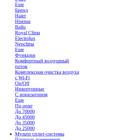
Еще
Бренд
Haier
Hisense
Ballu
Royal Clima
Electrolux
Neoclima
Еще
Функции
Комфортный воздушный
поток
Комплексная очистка воздуха
с Wi-Fi
On/Off
Инверторные
С ионизатором
Еще
По цене
До 70000
До 45000
До 35000
До 25000
Мульти сплит-системы
Площадь помещения