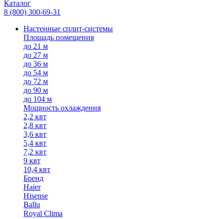
Каталог
8 (800) 300-69-31
Настенные сплит-системы
Площадь помещения
до 21 м
до 27 м
до 36 м
до 54 м
до 72 м
до 90 м
до 104 м
Мощность охлаждения
2,2 квт
2,8 квт
3,6 квт
5,4 квт
7,2 квт
9 квт
10,4 квт
Бренд
Haier
Hisense
Ballu
Royal Clima