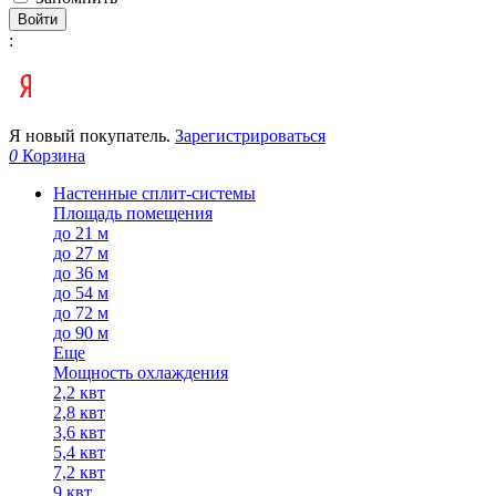
Войти
:
Я новый покупатель.
Зарегистрироваться
0
Корзина
Настенные сплит-системы
Площадь помещения
до 21 м
до 27 м
до 36 м
до 54 м
до 72 м
до 90 м
Еще
Мощность охлаждения
2,2 квт
2,8 квт
3,6 квт
5,4 квт
7,2 квт
9 квт