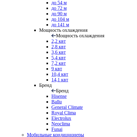
до 54 м
до 72 м
до 90 м
до 104 м
до 141 м
Мощность охлаждения
Мощность охлаждения
2,2 квт
2,8 квт
3,6 квт
5,4 квт
7,2 квт
9 квт
10,4 квт
14,1 квт
Бренд
Бренд
Hisense
Ballu
General Climate
Royal Clima
Electrolux
Neoclima
Funai
Мобильные кондиционеры