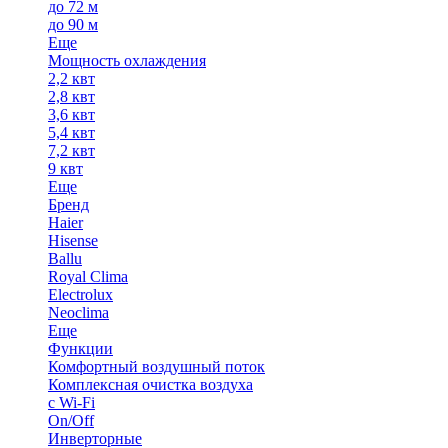
до 72 м
до 90 м
Еще
Мощность охлаждения
2,2 квт
2,8 квт
3,6 квт
5,4 квт
7,2 квт
9 квт
Еще
Бренд
Haier
Hisense
Ballu
Royal Clima
Electrolux
Neoclima
Еще
Функции
Комфортный воздушный поток
Комплексная очистка воздуха
с Wi-Fi
On/Off
Инверторные