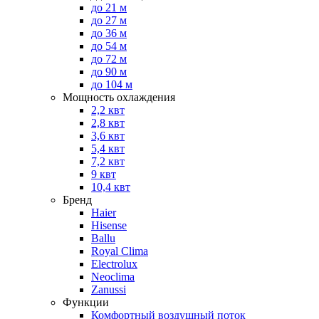
до 21 м
до 27 м
до 36 м
до 54 м
до 72 м
до 90 м
до 104 м
Мощность охлаждения
2,2 квт
2,8 квт
3,6 квт
5,4 квт
7,2 квт
9 квт
10,4 квт
Бренд
Haier
Hisense
Ballu
Royal Clima
Electrolux
Neoclima
Zanussi
Функции
Комфортный воздушный поток