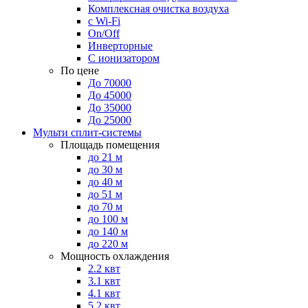
Комплексная очистка воздуха
с Wi-Fi
On/Off
Инверторные
С ионизатором
По цене
До 70000
До 45000
До 35000
До 25000
Мульти сплит-системы
Площадь помещения
до 21 м
до 30 м
до 40 м
до 51 м
до 70 м
до 100 м
до 140 м
до 220 м
Мощность охлаждения
2.2 квт
3.1 квт
4.1 квт
5.2 квт