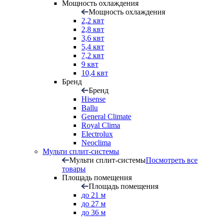
Мощность охлаждения
Мощность охлаждения
2,2 квт
2,8 квт
3,6 квт
5,4 квт
7,2 квт
9 квт
10,4 квт
Бренд
Бренд
Hisense
Ballu
General Climate
Royal Clima
Electrolux
Neoclima
Мульти сплит-системы
Мульти сплит-системы
Посмотреть все
товары
Площадь помещения
Площадь помещения
до 21 м
до 27 м
до 36 м