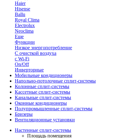
Haier
Hisense
Ballu
Royal Clima
Electrolux
Neoclima
Еще
Функции
Низкое энергопотребление
С очисткой воздуха
с Wi-Fi
On/Off
Инверторные
Мобильные кондиционеры
Напольно-потолоч​ные ​сплит-системы
Колонные ​​сплит-системы
Кассетные сплит-системы
Канальные сплит-системы
Оконные кондиционеры
Полупромышленные сплит-системы
Бризеры
Вентиляционные установки
Настенные сплит-системы
Площадь помещения