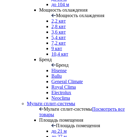
до 104 м
Мощность охлаждения
Мощность охлаждения
2,2 квт
2,8 квт
3,6 квт
5,4 квт
7,2 квт
9 квт
10,4 квт
Бренд
Бренд
Hisense
Ballu
General Climate
Royal Clima
Electrolux
Neoclima
Мульти сплит-системы
Мульти сплит-системы
Посмотреть все
товары
Площадь помещения
Площадь помещения
до 21 м
до 27 м