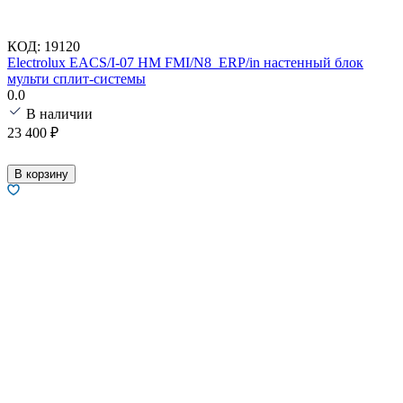
КОД:
19120
Electrolux EACS/I-07 HM FMI/N8_ERP/in настенный блок
мульти сплит-системы
0.0
В наличии
23 400
₽
В корзину