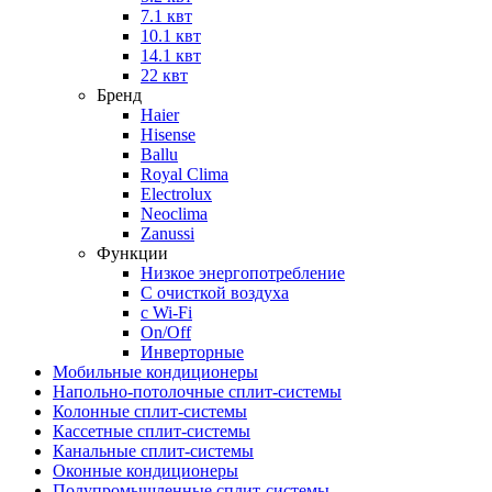
7.1 квт
10.1 квт
14.1 квт
22 квт
Бренд
Haier
Hisense
Ballu
Royal Clima
Electrolux
Neoclima
Zanussi
Функции
Низкое энергопотребление
С очисткой воздуха
с Wi-Fi
On/Off
Инверторные
Мобильные кондиционеры
Напольно-потолоч​ные ​сплит-системы
Колонные ​​сплит-системы
Кассетные сплит-системы
Канальные сплит-системы
Оконные кондиционеры
Полупромышленные сплит-системы