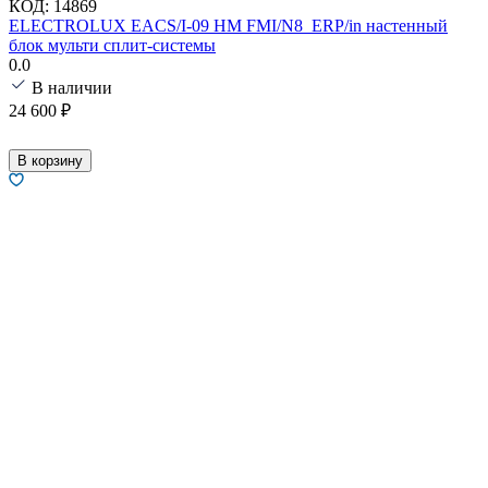
КОД:
14869
ELECTROLUX EACS/I-09 HM FMI/N8_ERP/in настенный
блок мульти сплит-системы
0.0
В наличии
24 600
₽
В корзину