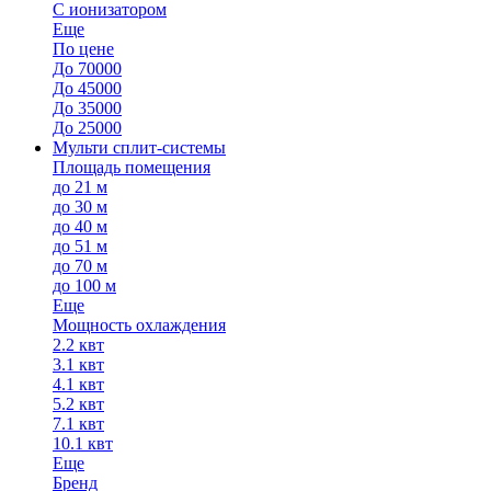
С ионизатором
Еще
По цене
До 70000
До 45000
До 35000
До 25000
Мульти сплит-системы
Площадь помещения
до 21 м
до 30 м
до 40 м
до 51 м
до 70 м
до 100 м
Еще
Мощность охлаждения
2.2 квт
3.1 квт
4.1 квт
5.2 квт
7.1 квт
10.1 квт
Еще
Бренд