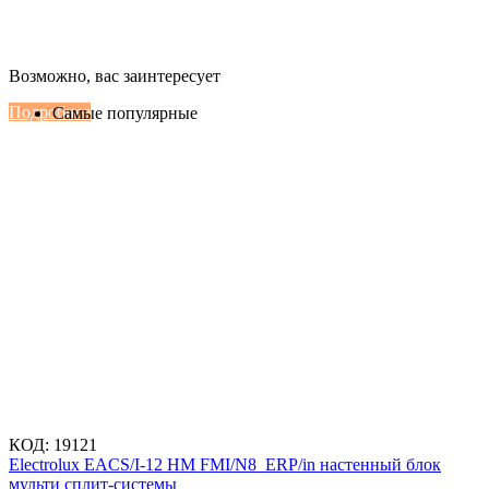
Настенные сплит-системы Haier
Возможно, вас заинтересует
Серии Сoral с функцией Inteligent Air Flow
Подробнее
Самые популярные
КОД:
19121
Electrolux EACS/I-12 HM FMI/N8_ERP/in настенный блок
мульти сплит-системы