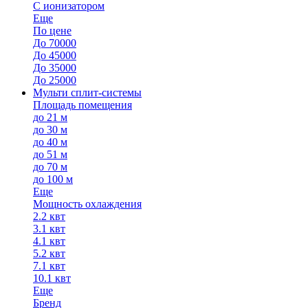
С ионизатором
Еще
По цене
До 70000
До 45000
До 35000
До 25000
Мульти сплит-системы
Площадь помещения
до 21 м
до 30 м
до 40 м
до 51 м
до 70 м
до 100 м
Еще
Мощность охлаждения
2.2 квт
3.1 квт
4.1 квт
5.2 квт
7.1 квт
10.1 квт
Еще
Бренд