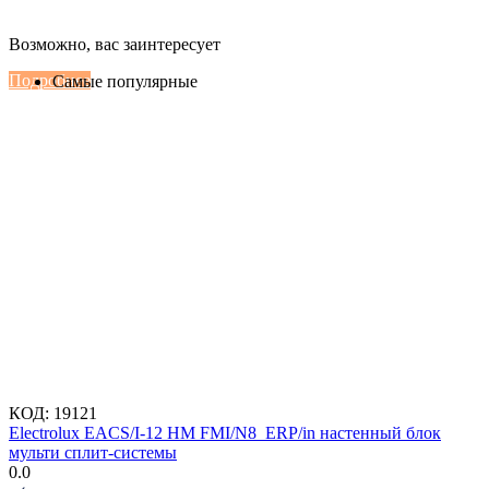
Настенные сплит-системы Haier
Возможно, вас заинтересует
Серии Сoral с функцией Inteligent Air Flow
Подробнее
Самые популярные
КОД:
19121
Electrolux EACS/I-12 HM FMI/N8_ERP/in настенный блок
мульти сплит-системы
0.0