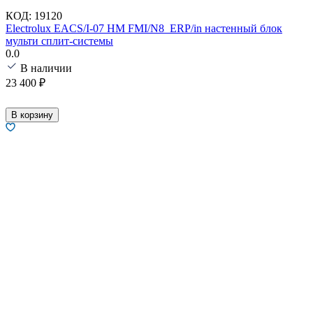
КОД:
19120
Electrolux EACS/I-07 HM FMI/N8_ERP/in настенный блок
мульти сплит-системы
0.0
В наличии
23 400
₽
В корзину