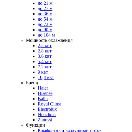
до 21 м
до 27 м
до 36 м
до 54 м
до 72 м
до 90 м
до 104 м
Мощность охлаждения
2,2 квт
2,8 квт
3,6 квт
5,4 квт
7,2 квт
9 квт
10,4 квт
Бренд
Haier
Hisense
Ballu
Royal Clima
Electrolux
Neoclima
Zanussi
Функции
Комфортный воздушный поток