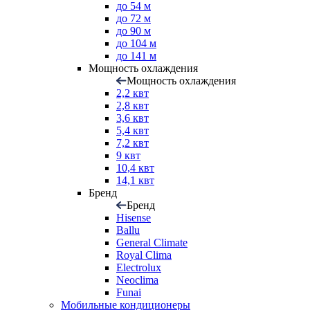
до 54 м
до 72 м
до 90 м
до 104 м
до 141 м
Мощность охлаждения
Мощность охлаждения
2,2 квт
2,8 квт
3,6 квт
5,4 квт
7,2 квт
9 квт
10,4 квт
14,1 квт
Бренд
Бренд
Hisense
Ballu
General Climate
Royal Clima
Electrolux
Neoclima
Funai
Мобильные кондиционеры