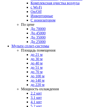
Комплексная очистка воздуха
с Wi-Fi
On/Off
Инверторные
С ионизатором
По цене
До 70000
До 45000
До 35000
До 25000
Мульти сплит-системы
Площадь помещения
до 21 м
до 30 м
до 40 м
до 51 м
до 70 м
до 100 м
до 140 м
до 220 м
Мощность охлаждения
2.2 квт
3.1 квт
4.1 квт
5.2 квт