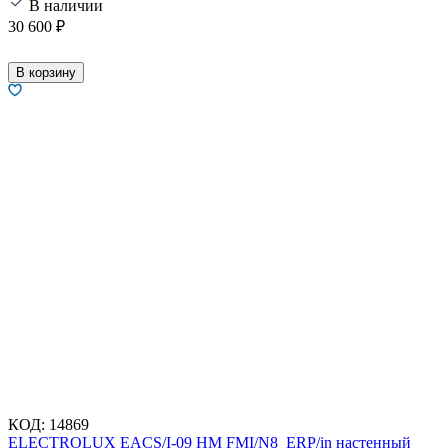
В наличии
30 600
₽
В корзину
КОД:
14869
ELECTROLUX EACS/I-09 HM FMI/N8_ERP/in настенный