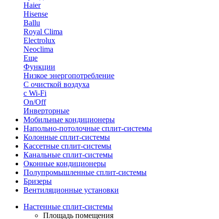
Haier
Hisense
Ballu
Royal Clima
Electrolux
Neoclima
Еще
Функции
Низкое энергопотребление
С очисткой воздуха
с Wi-Fi
On/Off
Инверторные
Мобильные кондиционеры
Напольно-потолоч​ные ​сплит-системы
Колонные ​​сплит-системы
Кассетные сплит-системы
Канальные сплит-системы
Оконные кондиционеры
Полупромышленные сплит-системы
Бризеры
Вентиляционные установки
Настенные сплит-системы
Площадь помещения