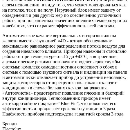
своем исполнении, в виду того, что может монтироваться как
на потолке, так и на полу. Наружный блок имеет защиту от
обледенения и ряд других мер по обеспечению устойчивой
работы при пограничных значениях внешних температур и их
колебаниях, что сохраняет эффективность всей системы.
Автоматическое качание вертикальных и горизонтальны
жалюзи вместе с функцией «4D -поток» обеспечивают
максимально равномерное распределение потока воздуха для
создания идеального климата. Приборы надежны и стабильно
работают при температуре от -15 до +43°С, а встроенные
автоматические режимы позволяют продлить срок службы
системы: комплекс самодиагностики оповещает о сбоях в
системе с помощью звукового сигнала и индикации на панели
и автоматически отключает прибор до устранения неполадок,
защита компрессоров от перегрузок тока также отключит
кондиционер в случае больших скачков напряжения,
«Автоочистка» предотвратит появление плесени и бактерий
внутри кондиционера. Теплообменник прибора имеет
антикоррозийное покрытие “Blue Fin”, что повышает его
эффективность и продлевает срок эксплуатации в 3 раза.
Надёжность прибора подтверждена гарантией сроком 3 года.
Бренды
Electrolux