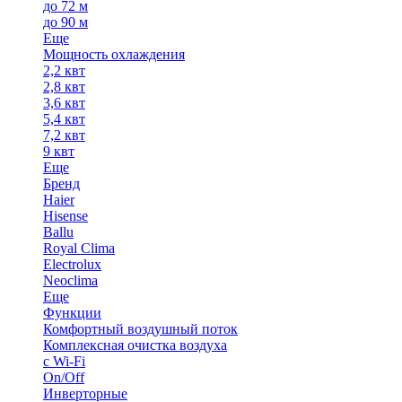
до 72 м
до 90 м
Еще
Мощность охлаждения
2,2 квт
2,8 квт
3,6 квт
5,4 квт
7,2 квт
9 квт
Еще
Бренд
Haier
Hisense
Ballu
Royal Clima
Electrolux
Neoclima
Еще
Функции
Комфортный воздушный поток
Комплексная очистка воздуха
с Wi-Fi
On/Off
Инверторные