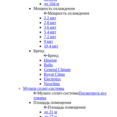
до 104 м
Мощность охлаждения
Мощность охлаждения
2,2 квт
2,8 квт
3,6 квт
5,4 квт
7,2 квт
9 квт
10,4 квт
Бренд
Бренд
Hisense
Ballu
General Climate
Royal Clima
Electrolux
Neoclima
Мульти сплит-системы
Мульти сплит-системы
Посмотреть все
товары
Площадь помещения
Площадь помещения
до 21 м
до 27 м