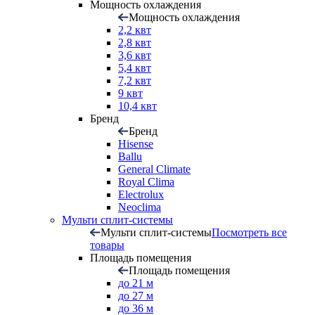
Мощность охлаждения
Мощность охлаждения
2,2 квт
2,8 квт
3,6 квт
5,4 квт
7,2 квт
9 квт
10,4 квт
Бренд
Бренд
Hisense
Ballu
General Climate
Royal Clima
Electrolux
Neoclima
Мульти сплит-системы
Мульти сплит-системы
Посмотреть все
товары
Площадь помещения
Площадь помещения
до 21 м
до 27 м
до 36 м