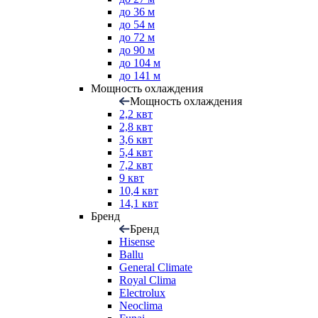
до 36 м
до 54 м
до 72 м
до 90 м
до 104 м
до 141 м
Мощность охлаждения
Мощность охлаждения
2,2 квт
2,8 квт
3,6 квт
5,4 квт
7,2 квт
9 квт
10,4 квт
14,1 квт
Бренд
Бренд
Hisense
Ballu
General Climate
Royal Clima
Electrolux
Neoclima