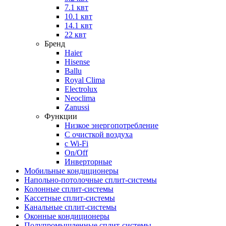
7.1 квт
10.1 квт
14.1 квт
22 квт
Бренд
Haier
Hisense
Ballu
Royal Clima
Electrolux
Neoclima
Zanussi
Функции
Низкое энергопотребление
С очисткой воздуха
с Wi-Fi
On/Off
Инверторные
Мобильные кондиционеры
Напольно-потолоч​ные ​сплит-системы
Колонные ​​сплит-системы
Кассетные сплит-системы
Канальные сплит-системы
Оконные кондиционеры
Полупромышленные сплит-системы