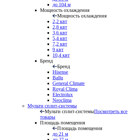
до 104 м
Мощность охлаждения
Мощность охлаждения
2,2 квт
2,8 квт
3,6 квт
5,4 квт
7,2 квт
9 квт
10,4 квт
Бренд
Бренд
Hisense
Ballu
General Climate
Royal Clima
Electrolux
Neoclima
Мульти сплит-системы
Мульти сплит-системы
Посмотреть все
товары
Площадь помещения
Площадь помещения
до 21 м
до 27 м