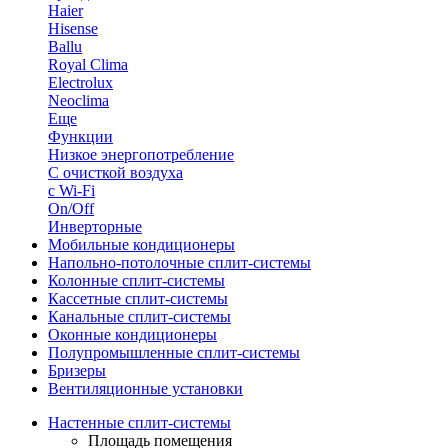
Haier
Hisense
Ballu
Royal Clima
Electrolux
Neoclima
Еще
Функции
Низкое энергопотребление
С очисткой воздуха
с Wi-Fi
On/Off
Инверторные
Мобильные кондиционеры
Напольно-потолоч​ные ​сплит-системы
Колонные ​​сплит-системы
Кассетные сплит-системы
Канальные сплит-системы
Оконные кондиционеры
Полупромышленные сплит-системы
Бризеры
Вентиляционные установки
Настенные сплит-системы
Площадь помещения