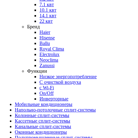
7.1 квт
10.1 квт
14.1 квт
22 квт
Бренд
Haier
Hisense
Ballu
Royal Clima
Electrolux
Neoclima
Zanussi
Функции
Низкое энергопотребление
С очисткой воздуха
с Wi-Fi
On/Off
Инверторные
Мобильные кондиционеры
Напольно-потолоч​ные ​сплит-системы
Колонные ​​сплит-системы
Кассетные сплит-системы
Канальные сплит-системы
Оконные кондиционеры
Полупромышленные сплит-системы