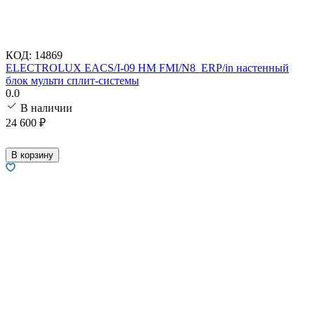
КОД:
14869
ELECTROLUX EACS/I-09 HM FMI/N8_ERP/in настенный
блок мульти сплит-системы
0.0
В наличии
24 600
₽
В корзину