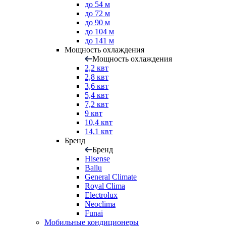
до 54 м
до 72 м
до 90 м
до 104 м
до 141 м
Мощность охлаждения
Мощность охлаждения
2,2 квт
2,8 квт
3,6 квт
5,4 квт
7,2 квт
9 квт
10,4 квт
14,1 квт
Бренд
Бренд
Hisense
Ballu
General Climate
Royal Clima
Electrolux
Neoclima
Funai
Мобильные кондиционеры