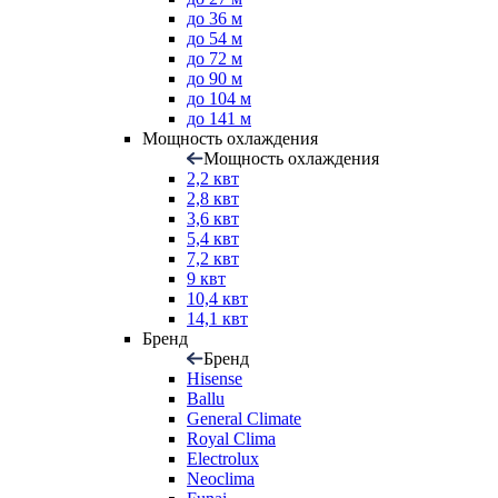
до 36 м
до 54 м
до 72 м
до 90 м
до 104 м
до 141 м
Мощность охлаждения
Мощность охлаждения
2,2 квт
2,8 квт
3,6 квт
5,4 квт
7,2 квт
9 квт
10,4 квт
14,1 квт
Бренд
Бренд
Hisense
Ballu
General Climate
Royal Clima
Electrolux
Neoclima