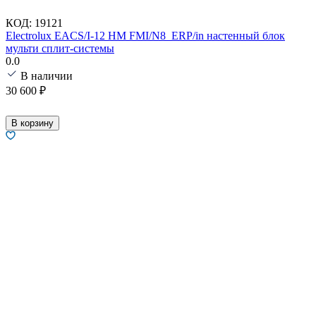
КОД:
19121
Electrolux EACS/I-12 HM FMI/N8_ERP/in настенный блок
мульти сплит-системы
0.0
В наличии
30 600
₽
В корзину