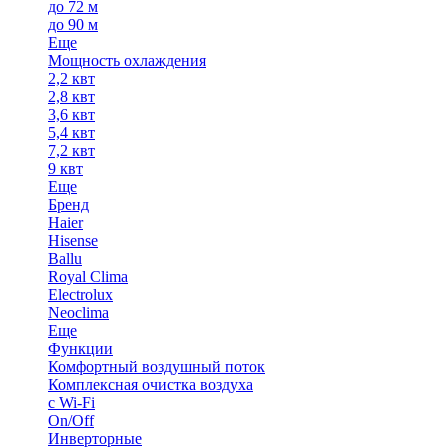
до 72 м
до 90 м
Еще
Мощность охлаждения
2,2 квт
2,8 квт
3,6 квт
5,4 квт
7,2 квт
9 квт
Еще
Бренд
Haier
Hisense
Ballu
Royal Clima
Electrolux
Neoclima
Еще
Функции
Комфортный воздушный поток
Комплексная очистка воздуха
с Wi-Fi
On/Off
Инверторные