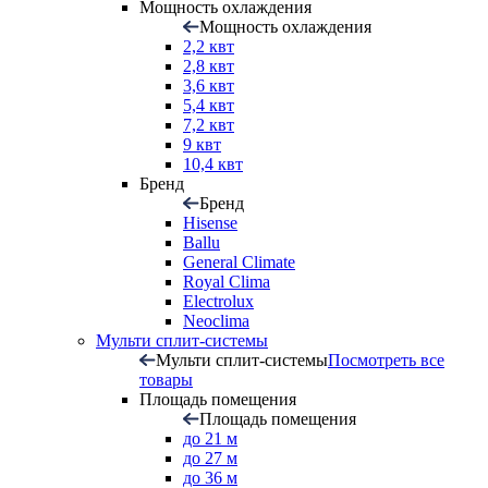
Мощность охлаждения
Мощность охлаждения
2,2 квт
2,8 квт
3,6 квт
5,4 квт
7,2 квт
9 квт
10,4 квт
Бренд
Бренд
Hisense
Ballu
General Climate
Royal Clima
Electrolux
Neoclima
Мульти сплит-системы
Мульти сплит-системы
Посмотреть все
товары
Площадь помещения
Площадь помещения
до 21 м
до 27 м
до 36 м