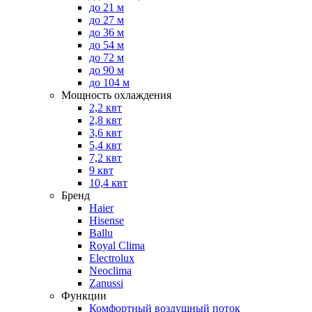
до 21 м
до 27 м
до 36 м
до 54 м
до 72 м
до 90 м
до 104 м
Мощность охлаждения
2,2 квт
2,8 квт
3,6 квт
5,4 квт
7,2 квт
9 квт
10,4 квт
Бренд
Haier
Hisense
Ballu
Royal Clima
Electrolux
Neoclima
Zanussi
Функции
Комфортный воздушный поток