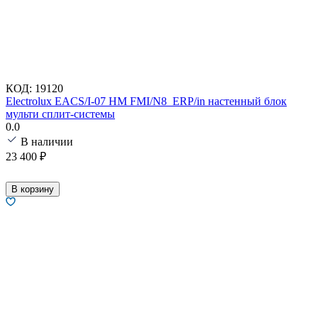
КОД:
19120
Electrolux EACS/I-07 HM FMI/N8_ERP/in настенный блок
мульти сплит-системы
0.0
В наличии
23 400
₽
В корзину