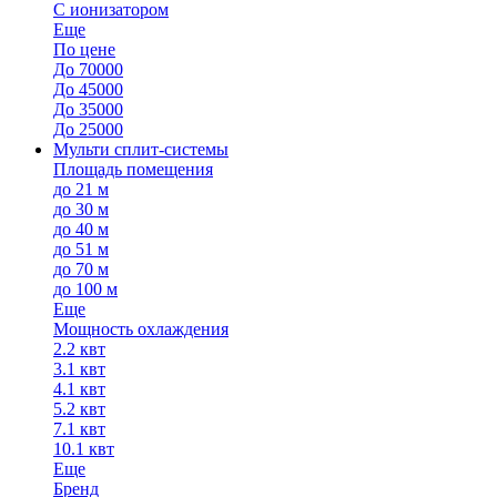
С ионизатором
Еще
По цене
До 70000
До 45000
До 35000
До 25000
Мульти сплит-системы
Площадь помещения
до 21 м
до 30 м
до 40 м
до 51 м
до 70 м
до 100 м
Еще
Мощность охлаждения
2.2 квт
3.1 квт
4.1 квт
5.2 квт
7.1 квт
10.1 квт
Еще
Бренд