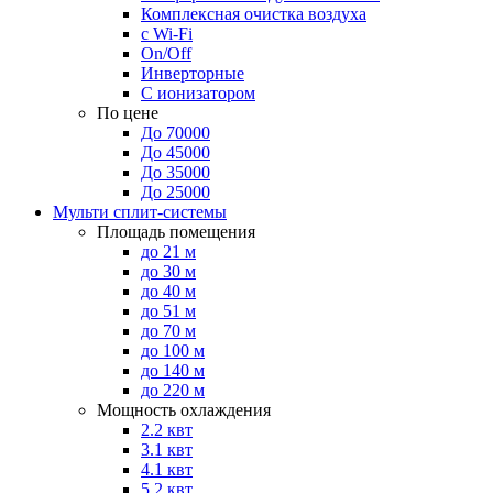
Комплексная очистка воздуха
с Wi-Fi
On/Off
Инверторные
С ионизатором
По цене
До 70000
До 45000
До 35000
До 25000
Мульти сплит-системы
Площадь помещения
до 21 м
до 30 м
до 40 м
до 51 м
до 70 м
до 100 м
до 140 м
до 220 м
Мощность охлаждения
2.2 квт
3.1 квт
4.1 квт
5.2 квт