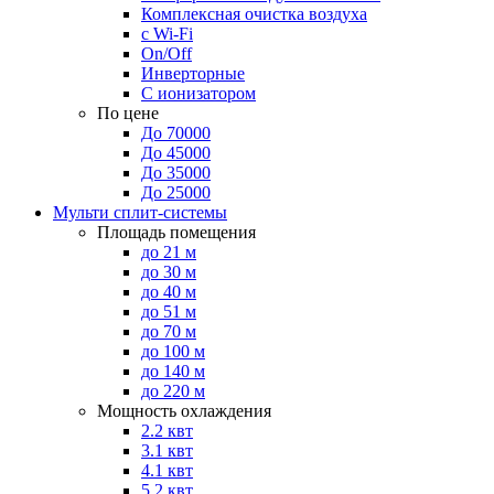
Комплексная очистка воздуха
с Wi-Fi
On/Off
Инверторные
С ионизатором
По цене
До 70000
До 45000
До 35000
До 25000
Мульти сплит-системы
Площадь помещения
до 21 м
до 30 м
до 40 м
до 51 м
до 70 м
до 100 м
до 140 м
до 220 м
Мощность охлаждения
2.2 квт
3.1 квт
4.1 квт
5.2 квт