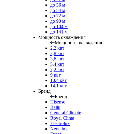
до 36 м
до 54 м
до 72 м
до 90 м
до 104 м
до 141 м
Мощность охлаждения
Мощность охлаждения
2,2 квт
2,8 квт
3,6 квт
5,4 квт
7,2 квт
9 квт
10,4 квт
14,1 квт
Бренд
Бренд
Hisense
Ballu
General Climate
Royal Clima
Electrolux
Neoclima