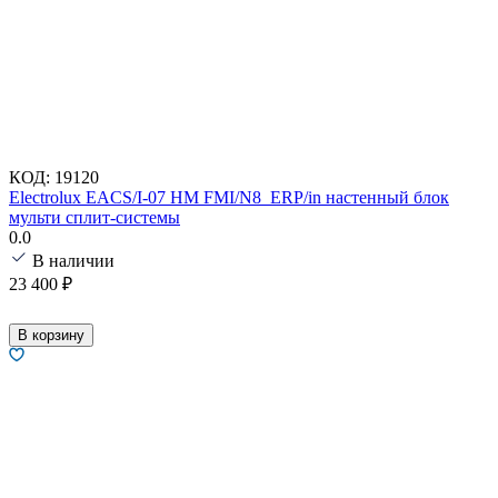
КОД:
19120
Electrolux EACS/I-07 HM FMI/N8_ERP/in настенный блок
мульти сплит-системы
0.0
В наличии
23 400
₽
В корзину