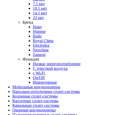
7.1 квт
10.1 квт
14.1 квт
22 квт
Бренд
Haier
Hisense
Ballu
Royal Clima
Electrolux
Neoclima
Zanussi
Функции
Низкое энергопотребление
С очисткой воздуха
с Wi-Fi
On/Off
Инверторные
Мобильные кондиционеры
Напольно-потолоч​ные ​сплит-системы
Колонные ​​сплит-системы
Кассетные сплит-системы
Канальные сплит-системы
Оконные кондиционеры
Полупромышленные сплит-системы