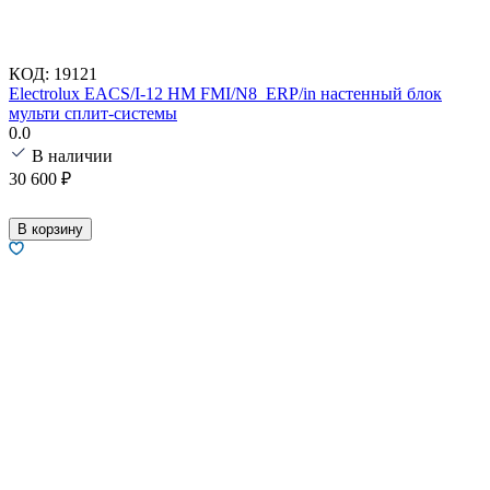
КОД:
19121
Electrolux EACS/I-12 HM FMI/N8_ERP/in настенный блок
мульти сплит-системы
0.0
В наличии
30 600
₽
В корзину