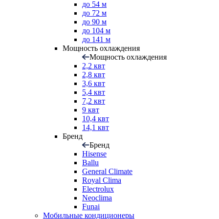
до 54 м
до 72 м
до 90 м
до 104 м
до 141 м
Мощность охлаждения
Мощность охлаждения
2,2 квт
2,8 квт
3,6 квт
5,4 квт
7,2 квт
9 квт
10,4 квт
14,1 квт
Бренд
Бренд
Hisense
Ballu
General Climate
Royal Clima
Electrolux
Neoclima
Funai
Мобильные кондиционеры