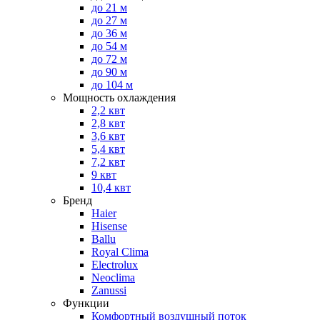
до 21 м
до 27 м
до 36 м
до 54 м
до 72 м
до 90 м
до 104 м
Мощность охлаждения
2,2 квт
2,8 квт
3,6 квт
5,4 квт
7,2 квт
9 квт
10,4 квт
Бренд
Haier
Hisense
Ballu
Royal Clima
Electrolux
Neoclima
Zanussi
Функции
Комфортный воздушный поток