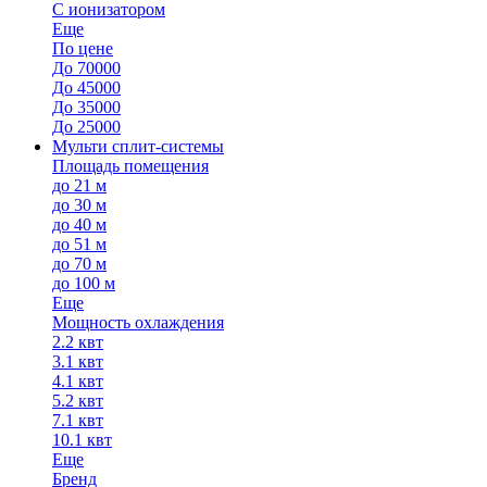
С ионизатором
Еще
По цене
До 70000
До 45000
До 35000
До 25000
Мульти сплит-системы
Площадь помещения
до 21 м
до 30 м
до 40 м
до 51 м
до 70 м
до 100 м
Еще
Мощность охлаждения
2.2 квт
3.1 квт
4.1 квт
5.2 квт
7.1 квт
10.1 квт
Еще
Бренд