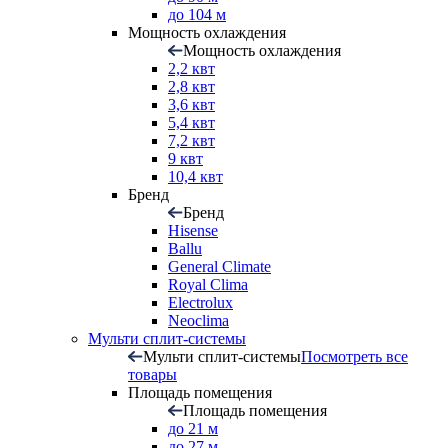
до 104 м
Мощность охлаждения
Мощность охлаждения
2,2 квт
2,8 квт
3,6 квт
5,4 квт
7,2 квт
9 квт
10,4 квт
Бренд
Бренд
Hisense
Ballu
General Climate
Royal Clima
Electrolux
Neoclima
Мульти сплит-системы
Мульти сплит-системы
Посмотреть все
товары
Площадь помещения
Площадь помещения
до 21 м
до 27 м