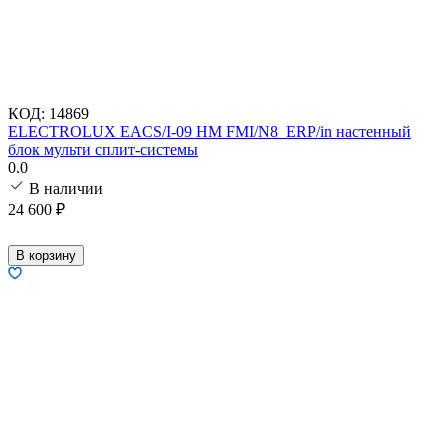
КОД:
14869
ELECTROLUX EACS/I-09 HM FMI/N8_ERP/in настенный
блок мульти сплит-системы
0.0
В наличии
24 600
₽
В корзину