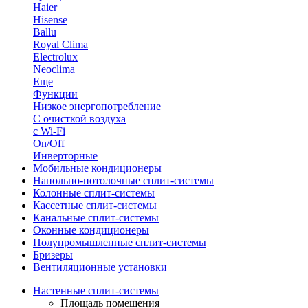
Haier
Hisense
Ballu
Royal Clima
Electrolux
Neoclima
Еще
Функции
Низкое энергопотребление
С очисткой воздуха
с Wi-Fi
On/Off
Инверторные
Мобильные кондиционеры
Напольно-потолоч​ные ​сплит-системы
Колонные ​​сплит-системы
Кассетные сплит-системы
Канальные сплит-системы
Оконные кондиционеры
Полупромышленные сплит-системы
Бризеры
Вентиляционные установки
Настенные сплит-системы
Площадь помещения