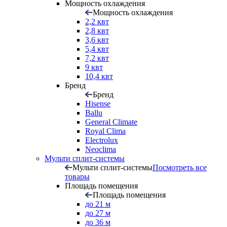
Мощность охлаждения
Мощность охлаждения
2,2 квт
2,8 квт
3,6 квт
5,4 квт
7,2 квт
9 квт
10,4 квт
Бренд
Бренд
Hisense
Ballu
General Climate
Royal Clima
Electrolux
Neoclima
Мульти сплит-системы
Мульти сплит-системы
Посмотреть все
товары
Площадь помещения
Площадь помещения
до 21 м
до 27 м
до 36 м