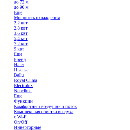
до 72 м
до 90 м
Еще
Мощность охлаждения
2,2 квт
2,8 квт
3,6 квт
5,4 квт
7,2 квт
9 квт
Еще
Бренд
Haier
Hisense
Ballu
Royal Clima
Electrolux
Neoclima
Еще
Функции
Комфортный воздушный поток
Комплексная очистка воздуха
с Wi-Fi
On/Off
Инверторные