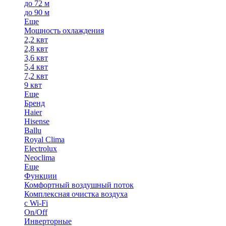
до 72 м
до 90 м
Еще
Мощность охлаждения
2,2 квт
2,8 квт
3,6 квт
5,4 квт
7,2 квт
9 квт
Еще
Бренд
Haier
Hisense
Ballu
Royal Clima
Electrolux
Neoclima
Еще
Функции
Комфортный воздушный поток
Комплексная очистка воздуха
с Wi-Fi
On/Off
Инверторные