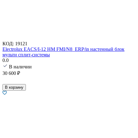
КОД:
19121
Electrolux EACS/I-12 HM FMI/N8_ERP/in настенный блок
мульти сплит-системы
0.0
В наличии
30 600
₽
В корзину