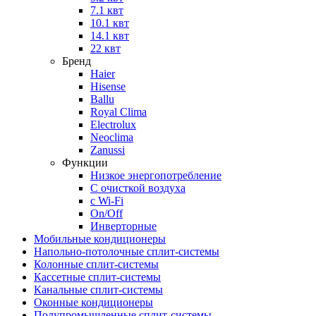
7.1 квт
10.1 квт
14.1 квт
22 квт
Бренд
Haier
Hisense
Ballu
Royal Clima
Electrolux
Neoclima
Zanussi
Функции
Низкое энергопотребление
С очисткой воздуха
с Wi-Fi
On/Off
Инверторные
Мобильные кондиционеры
Напольно-потолоч​ные ​сплит-системы
Колонные ​​сплит-системы
Кассетные сплит-системы
Канальные сплит-системы
Оконные кондиционеры
Полупромышленные сплит-системы