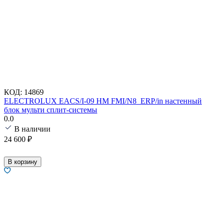
КОД:
14869
ELECTROLUX EACS/I-09 HM FMI/N8_ERP/in настенный
блок мульти сплит-системы
0.0
В наличии
24 600
₽
В корзину