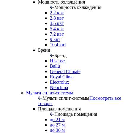
Мощность охлаждения
Мощность охлаждения
2,2 квт
2,8 квт
3,6 квт
5,4 квт
7,2 квт
9 квт
10,4 квт
Бренд
Бренд
Hisense
Ballu
General Climate
Royal Clima
Electrolux
Neoclima
Мульти сплит-системы
Мульти сплит-системы
Посмотреть все
товары
Площадь помещения
Площадь помещения
до 21 м
до 27 м
до 36 м