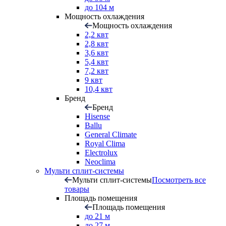
до 104 м
Мощность охлаждения
Мощность охлаждения
2,2 квт
2,8 квт
3,6 квт
5,4 квт
7,2 квт
9 квт
10,4 квт
Бренд
Бренд
Hisense
Ballu
General Climate
Royal Clima
Electrolux
Neoclima
Мульти сплит-системы
Мульти сплит-системы
Посмотреть все
товары
Площадь помещения
Площадь помещения
до 21 м
до 27 м