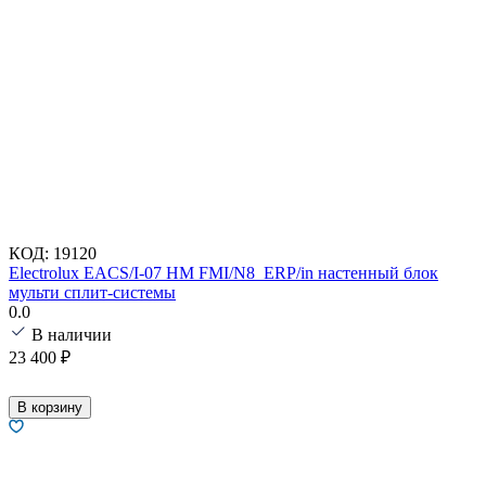
КОД:
19120
Electrolux EACS/I-07 HM FMI/N8_ERP/in настенный блок
мульти сплит-системы
0.0
В наличии
23 400
₽
В корзину