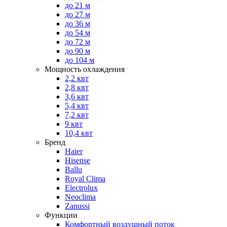
до 21 м
до 27 м
до 36 м
до 54 м
до 72 м
до 90 м
до 104 м
Мощность охлаждения
2,2 квт
2,8 квт
3,6 квт
5,4 квт
7,2 квт
9 квт
10,4 квт
Бренд
Haier
Hisense
Ballu
Royal Clima
Electrolux
Neoclima
Zanussi
Функции
Комфортный воздушный поток