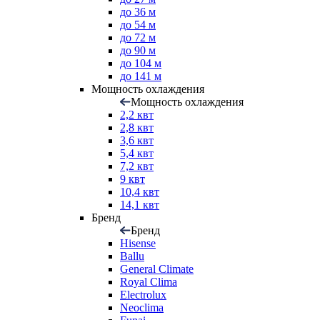
до 36 м
до 54 м
до 72 м
до 90 м
до 104 м
до 141 м
Мощность охлаждения
Мощность охлаждения
2,2 квт
2,8 квт
3,6 квт
5,4 квт
7,2 квт
9 квт
10,4 квт
14,1 квт
Бренд
Бренд
Hisense
Ballu
General Climate
Royal Clima
Electrolux
Neoclima