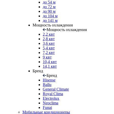
до 54 м
до 72 м
до 90 м
до 104 м
до 141 м
Мощность охлаждения
Мощность охлаждения
2,2 квт
2,8 квт
3,6 квт
5,4 квт
7,2 квт
9 квт
10,4 квт
14,1 квт
Бренд
Бренд
Hisense
Ballu
General Climate
Royal Clima
Electrolux
Neoclima
Funai
Мобильные кондиционеры