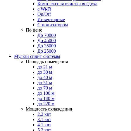
Комплексная очистка воздуха
с Wi-Fi
On/Off
Инверторные
С ионизатором
По цене
До 70000
До 45000
До 35000
До 25000
Мульти сплит-системы
Площадь помещения
до 21 м
до 30 м
до 40 м
до 51 м
до 70 м
до 100 м
до 140 м
до 220 м
Мощность охлаждения
2.2 квт
3.1 квт
4.1 квт
5.2 квт