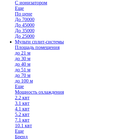
С ионизатором
Еще
По цене
До 70000
До 45000
До 35000
До 25000
Мульти сплит-системы
Площадь помещения
до 21 м
до 30 м
до 40 м
до 51 м
до 70 м
до 100 м
Еще
Мощность охлаждения
2.2 квт
3.1 квт
4.1 квт
5.2 квт
7.1 квт
10.1 квт
Еще
Бренд