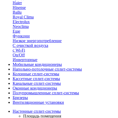
Haier
Hisense
Ballu
Royal Clima
Electrolux
Neoclima
Еще
Функции
Низкое энергопотребление
С очисткой воздуха
с Wi-Fi
On/Off
Инверторные
Мобильные кондиционеры
Напольно-потолоч​ные ​сплит-системы
Колонные ​​сплит-системы
Кассетные сплит-системы
Канальные сплит-системы
Оконные кондиционеры
Полупромышленные сплит-системы
Бризеры
Вентиляционные установки
Настенные сплит-системы
Площадь помещения