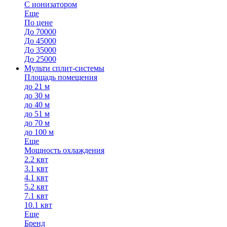
С ионизатором
Еще
По цене
До 70000
До 45000
До 35000
До 25000
Мульти сплит-системы
Площадь помещения
до 21 м
до 30 м
до 40 м
до 51 м
до 70 м
до 100 м
Еще
Мощность охлаждения
2.2 квт
3.1 квт
4.1 квт
5.2 квт
7.1 квт
10.1 квт
Еще
Бренд