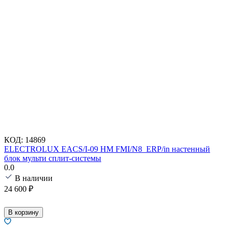
КОД:
14869
ELECTROLUX EACS/I-09 HM FMI/N8_ERP/in настенный
блок мульти сплит-системы
0.0
В наличии
24 600
₽
В корзину