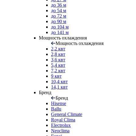
до 36 м
до 54 м
до 72 м
до 90 м
до 104 м
до 141 м
Мощность охлаждения
Мощность охлаждения
2,2 квт
2,8 квт
3,6 квт
5,4 квт
7,2 квт
9 квт
10,4 квт
14,1 квт
Бренд
Бренд
Hisense
Ballu
General Climate
Royal Clima
Electrolux
Neoclima