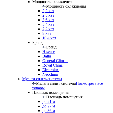
Мощность охлаждения
Мощность охлаждения
2,2 квт
2,8 квт
3,6 квт
5,4 квт
7,2 квт
9 квт
10,4 квт
Бренд
Бренд
Hisense
Ballu
General Climate
Royal Clima
Electrolux
Neoclima
Мульти сплит-системы
Мульти сплит-системы
Посмотреть все
товары
Площадь помещения
Площадь помещения
до 21 м
до 27 м
до 36 м