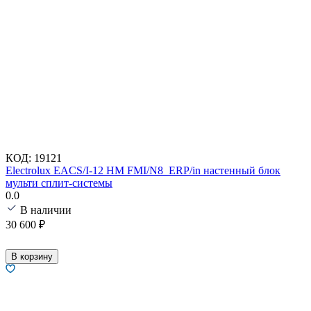
КОД:
19121
Electrolux EACS/I-12 HM FMI/N8_ERP/in настенный блок
мульти сплит-системы
0.0
В наличии
30 600
₽
В корзину