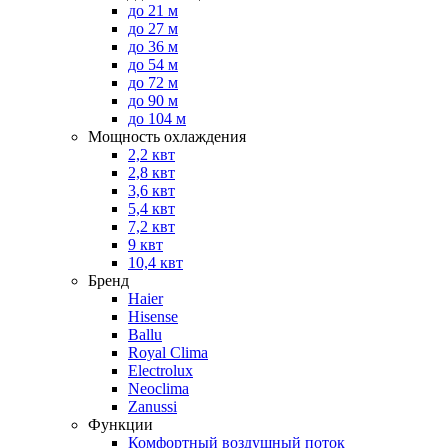
до 21 м
до 27 м
до 36 м
до 54 м
до 72 м
до 90 м
до 104 м
Мощность охлаждения
2,2 квт
2,8 квт
3,6 квт
5,4 квт
7,2 квт
9 квт
10,4 квт
Бренд
Haier
Hisense
Ballu
Royal Clima
Electrolux
Neoclima
Zanussi
Функции
Комфортный воздушный поток