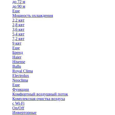
до 72 м
до 90 м
Еще
Мощность охлаждения
2,2 квт
2,8 квт
3,6 квт
5,4 квт
7,2 квт
9 квт
Еще
Бренд
Haier
Hisense
Ballu
Royal Clima
Electrolux
Neoclima
Еще
Функции
Комфортный воздушный поток
Комплексная очистка воздуха
с Wi-Fi
On/Off
Инверторные