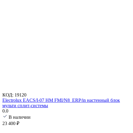
КОД:
19120
Electrolux EACS/I-07 HM FMI/N8_ERP/in настенный блок
мульти сплит-системы
0.0
В наличии
23 400
₽