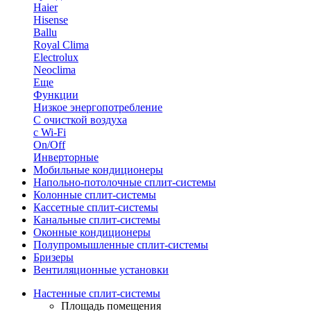
Haier
Hisense
Ballu
Royal Clima
Electrolux
Neoclima
Еще
Функции
Низкое энергопотребление
С очисткой воздуха
с Wi-Fi
On/Off
Инверторные
Мобильные кондиционеры
Напольно-потолоч​ные ​сплит-системы
Колонные ​​сплит-системы
Кассетные сплит-системы
Канальные сплит-системы
Оконные кондиционеры
Полупромышленные сплит-системы
Бризеры
Вентиляционные установки
Настенные сплит-системы
Площадь помещения