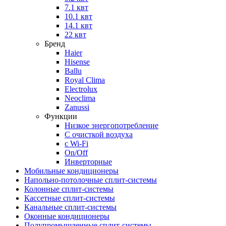
7.1 квт
10.1 квт
14.1 квт
22 квт
Бренд
Haier
Hisense
Ballu
Royal Clima
Electrolux
Neoclima
Zanussi
Функции
Низкое энергопотребление
С очисткой воздуха
с Wi-Fi
On/Off
Инверторные
Мобильные кондиционеры
Напольно-потолоч​ные ​сплит-системы
Колонные ​​сплит-системы
Кассетные сплит-системы
Канальные сплит-системы
Оконные кондиционеры
Полупромышленные сплит-системы