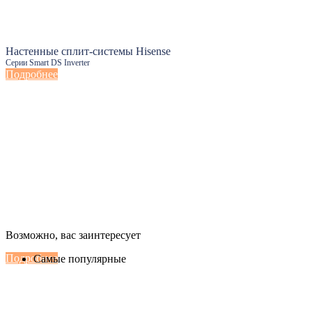
Настенные сплит-системы Hisense
Серии Smart DS Inverter
Подробнее
Настенные сплит-системы Haier
Возможно, вас заинтересует
Серии Сoral с функцией Inteligent Air Flow
Подробнее
Самые популярные