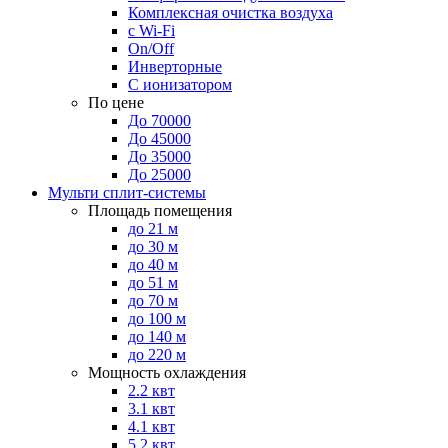
Комплексная очистка воздуха
с Wi-Fi
On/Off
Инверторные
С ионизатором
По цене
До 70000
До 45000
До 35000
До 25000
Мульти сплит-системы
Площадь помещения
до 21 м
до 30 м
до 40 м
до 51 м
до 70 м
до 100 м
до 140 м
до 220 м
Мощность охлаждения
2.2 квт
3.1 квт
4.1 квт
5.2 квт