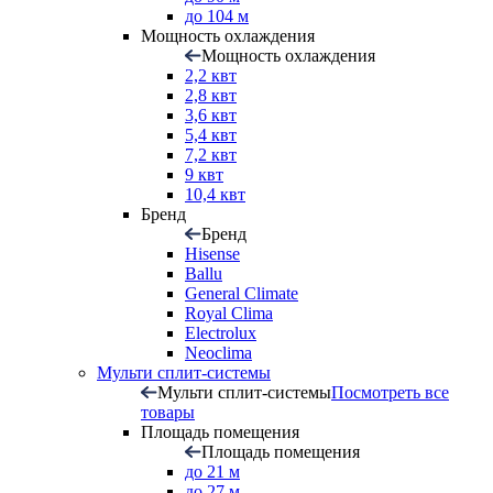
до 104 м
Мощность охлаждения
Мощность охлаждения
2,2 квт
2,8 квт
3,6 квт
5,4 квт
7,2 квт
9 квт
10,4 квт
Бренд
Бренд
Hisense
Ballu
General Climate
Royal Clima
Electrolux
Neoclima
Мульти сплит-системы
Мульти сплит-системы
Посмотреть все
товары
Площадь помещения
Площадь помещения
до 21 м
до 27 м