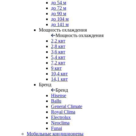
до 54 м
до 72 м
до 90 м
до 104 м
до 141 м
Мощность охлаждения
Мощность охлаждения
2,2 квт
2,8 квт
3,6 квт
5,4 квт
7,2 квт
9 квт
10,4 квт
14,1 квт
Бренд
Бренд
Hisense
Ballu
General Climate
Royal Clima
Electrolux
Neoclima
Funai
Мобильные кондиционеры