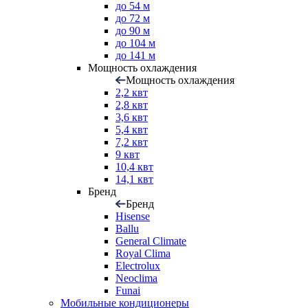
до 54 м
до 72 м
до 90 м
до 104 м
до 141 м
Мощность охлаждения
Мощность охлаждения
2,2 квт
2,8 квт
3,6 квт
5,4 квт
7,2 квт
9 квт
10,4 квт
14,1 квт
Бренд
Бренд
Hisense
Ballu
General Climate
Royal Clima
Electrolux
Neoclima
Funai
Мобильные кондиционеры