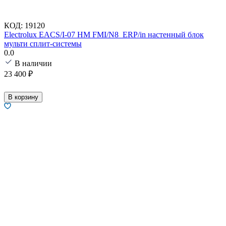
КОД:
19120
Electrolux EACS/I-07 HM FMI/N8_ERP/in настенный блок
мульти сплит-системы
0.0
В наличии
23 400
₽
В корзину