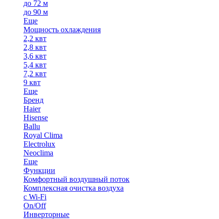
до 72 м
до 90 м
Еще
Мощность охлаждения
2,2 квт
2,8 квт
3,6 квт
5,4 квт
7,2 квт
9 квт
Еще
Бренд
Haier
Hisense
Ballu
Royal Clima
Electrolux
Neoclima
Еще
Функции
Комфортный воздушный поток
Комплексная очистка воздуха
с Wi-Fi
On/Off
Инверторные