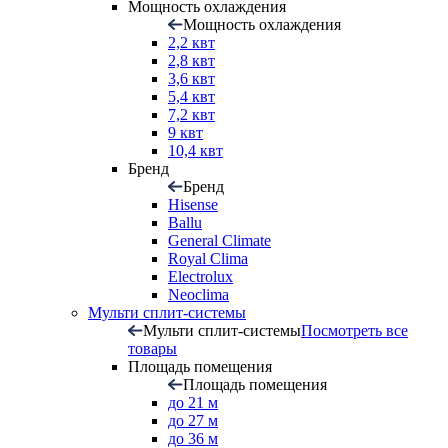
Мощность охлаждения
Мощность охлаждения
2,2 квт
2,8 квт
3,6 квт
5,4 квт
7,2 квт
9 квт
10,4 квт
Бренд
Бренд
Hisense
Ballu
General Climate
Royal Clima
Electrolux
Neoclima
Мульти сплит-системы
Мульти сплит-системы
Посмотреть все
товары
Площадь помещения
Площадь помещения
до 21 м
до 27 м
до 36 м