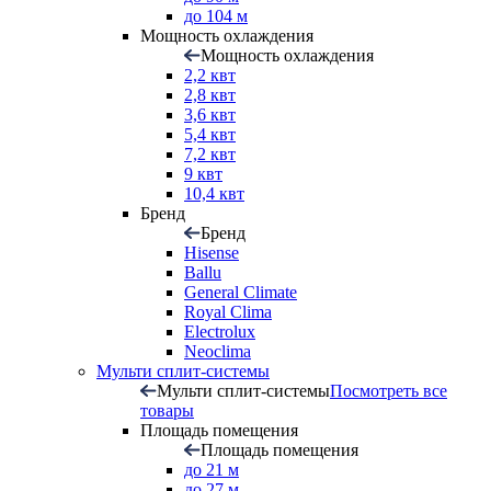
до 104 м
Мощность охлаждения
Мощность охлаждения
2,2 квт
2,8 квт
3,6 квт
5,4 квт
7,2 квт
9 квт
10,4 квт
Бренд
Бренд
Hisense
Ballu
General Climate
Royal Clima
Electrolux
Neoclima
Мульти сплит-системы
Мульти сплит-системы
Посмотреть все
товары
Площадь помещения
Площадь помещения
до 21 м
до 27 м