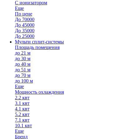
С ионизатором
Еще
По цене
До 70000
До 45000
До 35000
До 25000
Мульти сплит-системы
Площадь помещения
до 21 м
до 30 м
до 40 м
до 51 м
до 70 м
до 100 м
Еще
Мощность охлаждения
2.2 квт
3.1 квт
4.1 квт
5.2 квт
7.1 квт
10.1 квт
Еще
Бренд