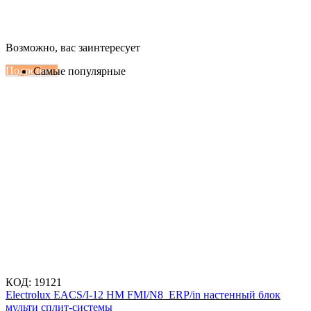
Настенные сплит-системы Haier
Возможно, вас заинтересует
Серии Сoral с функцией Inteligent Air Flow
Подробнее
Самые популярные
КОД:
19121
Electrolux EACS/I-12 HM FMI/N8_ERP/in настенный блок
мульти сплит-системы