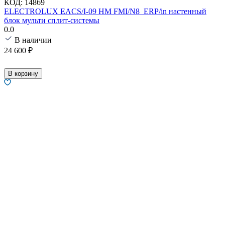
КОД:
14869
ELECTROLUX EACS/I-09 HM FMI/N8_ERP/in настенный
блок мульти сплит-системы
0.0
В наличии
24 600
₽
В корзину