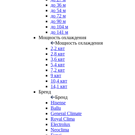
до 36 м
до 54 м
до 72 м
до 90 м
до 104 м
до 141 м
Мощность охлаждения
Мощность охлаждения
2,2 квт
2,8 квт
3,6 квт
5,4 квт
7,2 квт
9 квт
10,4 квт
14,1 квт
Бренд
Бренд
Hisense
Ballu
General Climate
Royal Clima
Electrolux
Neoclima