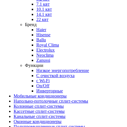
7.1 квт
10.1 квт
14.1 квт
22 квт
Бренд
Haier
Hisense
Ballu
Royal Clima
Electrolux
Neoclima
Zanussi
Функции
Низкое энергопотребление
С очисткой воздуха
с Wi-Fi
On/Off
Инверторные
Мобильные кондиционеры
Напольно-потолоч​ные ​сплит-системы
Колонные ​​сплит-системы
Кассетные сплит-системы
Канальные сплит-системы
Оконные кондиционеры
Полупромышленные сплит-системы