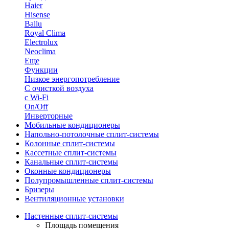
Haier
Hisense
Ballu
Royal Clima
Electrolux
Neoclima
Еще
Функции
Низкое энергопотребление
С очисткой воздуха
с Wi-Fi
On/Off
Инверторные
Мобильные кондиционеры
Напольно-потолоч​ные ​сплит-системы
Колонные ​​сплит-системы
Кассетные сплит-системы
Канальные сплит-системы
Оконные кондиционеры
Полупромышленные сплит-системы
Бризеры
Вентиляционные установки
Настенные сплит-системы
Площадь помещения