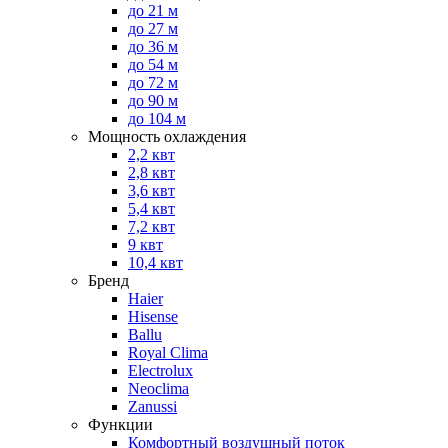
до 21 м
до 27 м
до 36 м
до 54 м
до 72 м
до 90 м
до 104 м
Мощность охлаждения
2,2 квт
2,8 квт
3,6 квт
5,4 квт
7,2 квт
9 квт
10,4 квт
Бренд
Haier
Hisense
Ballu
Royal Clima
Electrolux
Neoclima
Zanussi
Функции
Комфортный воздушный поток