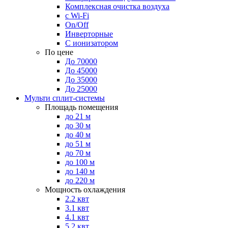
Комплексная очистка воздуха
с Wi-Fi
On/Off
Инверторные
С ионизатором
По цене
До 70000
До 45000
До 35000
До 25000
Мульти сплит-системы
Площадь помещения
до 21 м
до 30 м
до 40 м
до 51 м
до 70 м
до 100 м
до 140 м
до 220 м
Мощность охлаждения
2.2 квт
3.1 квт
4.1 квт
5.2 квт