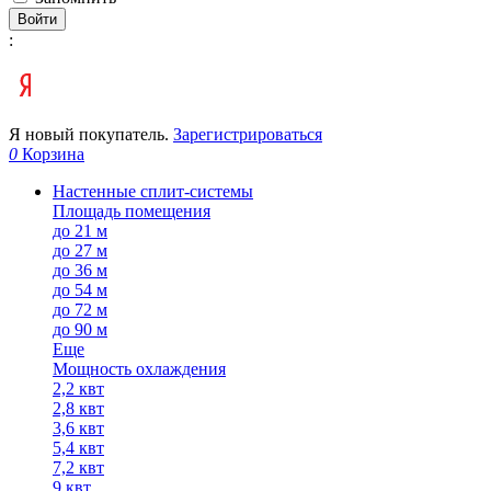
Войти
:
Я новый покупатель.
Зарегистрироваться
0
Корзина
Настенные сплит-системы
Площадь помещения
до 21 м
до 27 м
до 36 м
до 54 м
до 72 м
до 90 м
Еще
Мощность охлаждения
2,2 квт
2,8 квт
3,6 квт
5,4 квт
7,2 квт
9 квт