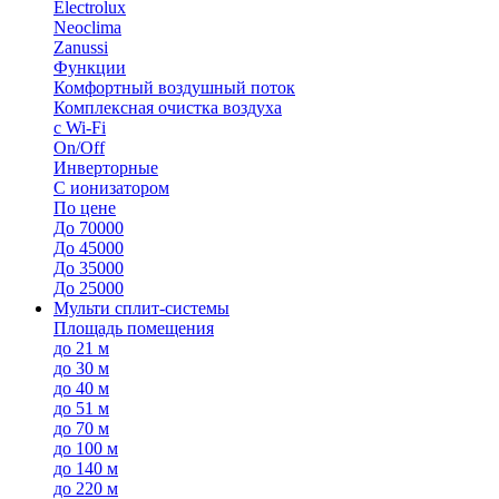
Electrolux
Neoclima
Zanussi
Функции
Комфортный воздушный поток
Комплексная очистка воздуха
с Wi-Fi
On/Off
Инверторные
С ионизатором
По цене
До 70000
До 45000
До 35000
До 25000
Мульти сплит-системы
Площадь помещения
до 21 м
до 30 м
до 40 м
до 51 м
до 70 м
до 100 м
до 140 м
до 220 м