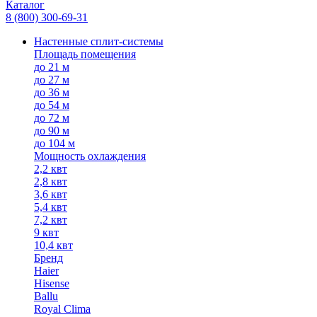
Каталог
8 (800) 300-69-31
Настенные сплит-системы
Площадь помещения
до 21 м
до 27 м
до 36 м
до 54 м
до 72 м
до 90 м
до 104 м
Мощность охлаждения
2,2 квт
2,8 квт
3,6 квт
5,4 квт
7,2 квт
9 квт
10,4 квт
Бренд
Haier
Hisense
Ballu
Royal Clima