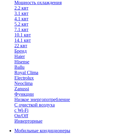
Мощность охлаждения
2.2 квт
3.1 квт
4.1 квт
5.2 квт
7.1 квт
10.1 квт
14.1 квт
22 квт
Бренд
Haier
Hisense
Ballu
Royal Clima
Electrolux
Neoclima
Zanussi
Функции
Низкое энергопотребление
С очисткой воздуха
с Wi-Fi
On/Off
Инверторные
Мобильные кондиционеры