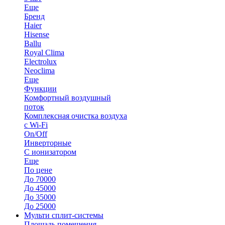
Еще
Бренд
Haier
Hisense
Ballu
Royal Clima
Electrolux
Neoclima
Еще
Функции
Комфортный воздушный
поток
Комплексная очистка воздуха
с Wi-Fi
On/Off
Инверторные
С ионизатором
Еще
По цене
До 70000
До 45000
До 35000
До 25000
Мульти сплит-системы
Площадь помещения