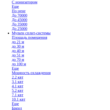
С ионизатором
Еще
По цене
До 70000
До 45000
До 35000
До 25000
Мульти сплит-системы
Площадь помещения
до 21 м
до 30 м
до 40 м
до 51 м
до 70 м
до 100 м
Еще
Мощность охлаждения
2.2 квт
3.1 квт
4.1 квт
5.2 квт
7.1 квт
10.1 квт
Еще
Бренд