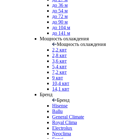
до 36 м
до 54 м
до 72 м
до 90 м
до 104 м
до 141 м
Мощность охлаждения
Мощность охлаждения
2,2 квт
2,8 квт
3,6 квт
5,4 квт
7,2 квт
9 квт
10,4 квт
14,1 квт
Бренд
Бренд
Hisense
Ballu
General Climate
Royal Clima
Electrolux
Neoclima