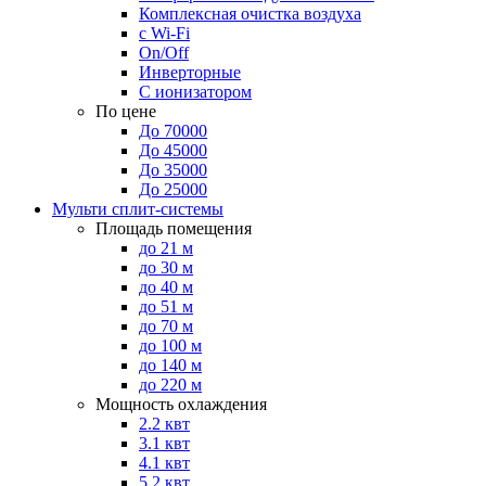
Комплексная очистка воздуха
с Wi-Fi
On/Off
Инверторные
С ионизатором
По цене
До 70000
До 45000
До 35000
До 25000
Мульти сплит-системы
Площадь помещения
до 21 м
до 30 м
до 40 м
до 51 м
до 70 м
до 100 м
до 140 м
до 220 м
Мощность охлаждения
2.2 квт
3.1 квт
4.1 квт
5.2 квт