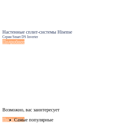
Настенные сплит-системы Hisense
Серии Smart DS Inverter
Подробнее
Настенные сплит-системы Haier
Возможно, вас заинтересует
Серии Сoral с функцией Inteligent Air Flow
Подробнее
Самые популярные