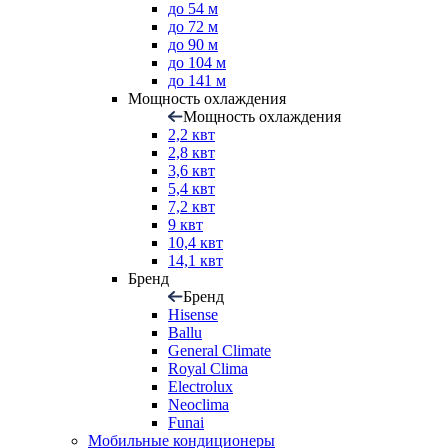
до 54 м
до 72 м
до 90 м
до 104 м
до 141 м
Мощность охлаждения
Мощность охлаждения
2,2 квт
2,8 квт
3,6 квт
5,4 квт
7,2 квт
9 квт
10,4 квт
14,1 квт
Бренд
Бренд
Hisense
Ballu
General Climate
Royal Clima
Electrolux
Neoclima
Funai
Мобильные кондиционеры