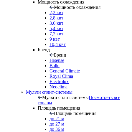
Мощность охлаждения
Мощность охлаждения
2,2 квт
2,8 квт
3,6 квт
5,4 квт
7,2 квт
9 квт
10,4 квт
Бренд
Бренд
Hisense
Ballu
General Climate
Royal Clima
Electrolux
Neoclima
Мульти сплит-системы
Мульти сплит-системы
Посмотреть все
товары
Площадь помещения
Площадь помещения
до 21 м
до 27 м
до 36 м