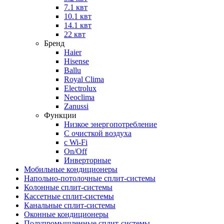
7.1 квт
10.1 квт
14.1 квт
22 квт
Бренд
Haier
Hisense
Ballu
Royal Clima
Electrolux
Neoclima
Zanussi
Функции
Низкое энергопотребление
С очисткой воздуха
с Wi-Fi
On/Off
Инверторные
Мобильные кондиционеры
Напольно-потолоч​ные ​сплит-системы
Колонные ​​сплит-системы
Кассетные сплит-системы
Канальные сплит-системы
Оконные кондиционеры
Полупромышленные сплит-системы