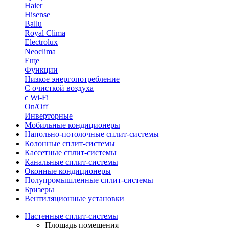
Haier
Hisense
Ballu
Royal Clima
Electrolux
Neoclima
Еще
Функции
Низкое энергопотребление
С очисткой воздуха
с Wi-Fi
On/Off
Инверторные
Мобильные кондиционеры
Напольно-потолоч​ные ​сплит-системы
Колонные ​​сплит-системы
Кассетные сплит-системы
Канальные сплит-системы
Оконные кондиционеры
Полупромышленные сплит-системы
Бризеры
Вентиляционные установки
Настенные сплит-системы
Площадь помещения