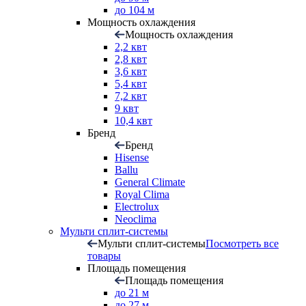
до 104 м
Мощность охлаждения
Мощность охлаждения
2,2 квт
2,8 квт
3,6 квт
5,4 квт
7,2 квт
9 квт
10,4 квт
Бренд
Бренд
Hisense
Ballu
General Climate
Royal Clima
Electrolux
Neoclima
Мульти сплит-системы
Мульти сплит-системы
Посмотреть все
товары
Площадь помещения
Площадь помещения
до 21 м
до 27 м