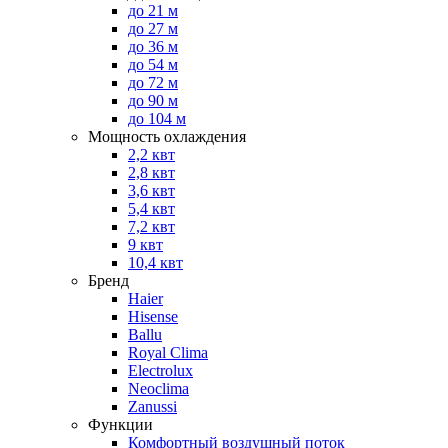
до 21 м
до 27 м
до 36 м
до 54 м
до 72 м
до 90 м
до 104 м
Мощность охлаждения
2,2 квт
2,8 квт
3,6 квт
5,4 квт
7,2 квт
9 квт
10,4 квт
Бренд
Haier
Hisense
Ballu
Royal Clima
Electrolux
Neoclima
Zanussi
Функции
Комфортный воздушный поток