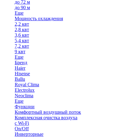
до 72 м
до 90 м
Еще
Мощность охлаждения
2,2 квт
2,8 квт
3,6 квт
5,4 квт
7,2 квт
9 квт
Еще
Бренд
Haier
Hisense
Ballu
Royal Clima
Electrolux
Neoclima
Еще
Функции
Комфортный воздушный поток
Комплексная очистка воздуха
с Wi-Fi
On/Off
Инверторные