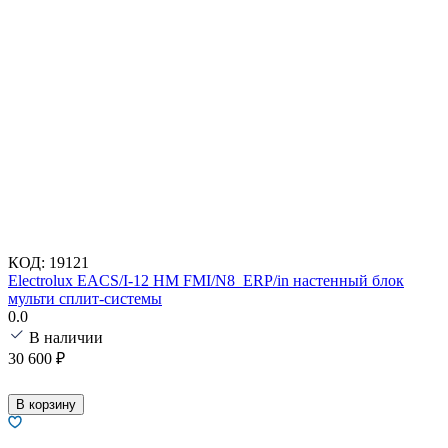
КОД:
19121
Electrolux EACS/I-12 HM FMI/N8_ERP/in настенный блок
мульти сплит-системы
0.0
В наличии
30 600
₽
В корзину