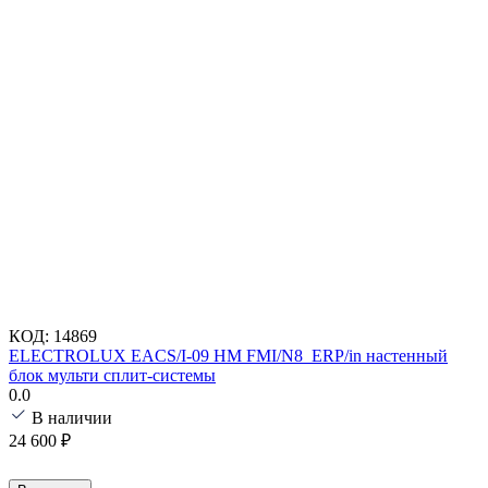
КОД:
14869
ELECTROLUX EACS/I-09 HM FMI/N8_ERP/in настенный
блок мульти сплит-системы
0.0
В наличии
24 600
₽