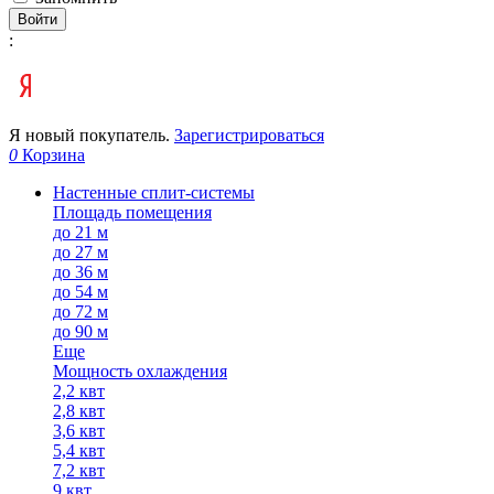
Войти
:
Я новый покупатель.
Зарегистрироваться
0
Корзина
Настенные сплит-системы
Площадь помещения
до 21 м
до 27 м
до 36 м
до 54 м
до 72 м
до 90 м
Еще
Мощность охлаждения
2,2 квт
2,8 квт
3,6 квт
5,4 квт
7,2 квт
9 квт