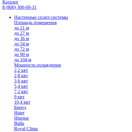
Каталог
8 (800) 300-69-31
Настенные сплит-системы
Площадь помещения
до 21 м
до 27 м
до 36 м
до 54 м
до 72 м
до 90 м
до 104 м
Мощность охлаждения
2,2 квт
2,8 квт
3,6 квт
5,4 квт
7,2 квт
9 квт
10,4 квт
Бренд
Haier
Hisense
Ballu
Royal Clima