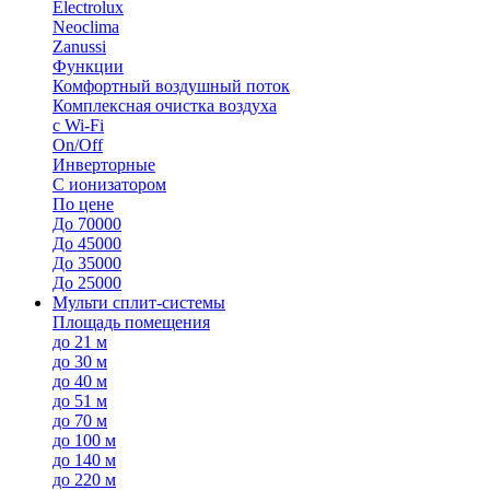
Electrolux
Neoclima
Zanussi
Функции
Комфортный воздушный поток
Комплексная очистка воздуха
с Wi-Fi
On/Off
Инверторные
С ионизатором
По цене
До 70000
До 45000
До 35000
До 25000
Мульти сплит-системы
Площадь помещения
до 21 м
до 30 м
до 40 м
до 51 м
до 70 м
до 100 м
до 140 м
до 220 м