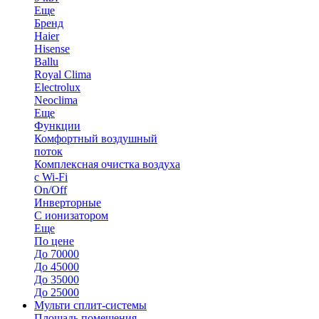
Еще
Бренд
Haier
Hisense
Ballu
Royal Clima
Electrolux
Neoclima
Еще
Функции
Комфортный воздушный
поток
Комплексная очистка воздуха
с Wi-Fi
On/Off
Инверторные
С ионизатором
Еще
По цене
До 70000
До 45000
До 35000
До 25000
Мульти сплит-системы
Площадь помещения