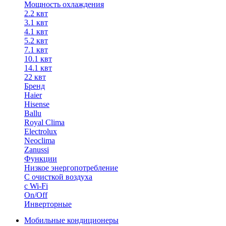
Мощность охлаждения
2.2 квт
3.1 квт
4.1 квт
5.2 квт
7.1 квт
10.1 квт
14.1 квт
22 квт
Бренд
Haier
Hisense
Ballu
Royal Clima
Electrolux
Neoclima
Zanussi
Функции
Низкое энергопотребление
С очисткой воздуха
с Wi-Fi
On/Off
Инверторные
Мобильные кондиционеры