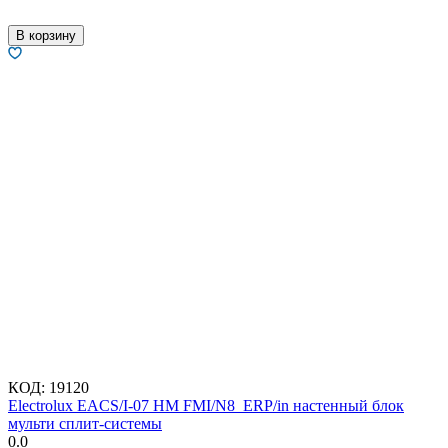
В корзину
КОД:
19120
Electrolux EACS/I-07 HM FMI/N8_ERP/in настенный блок
мульти сплит-системы
0.0