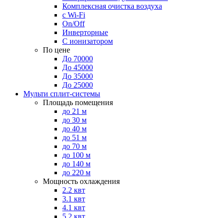
Комплексная очистка воздуха
с Wi-Fi
On/Off
Инверторные
С ионизатором
По цене
До 70000
До 45000
До 35000
До 25000
Мульти сплит-системы
Площадь помещения
до 21 м
до 30 м
до 40 м
до 51 м
до 70 м
до 100 м
до 140 м
до 220 м
Мощность охлаждения
2.2 квт
3.1 квт
4.1 квт
5.2 квт