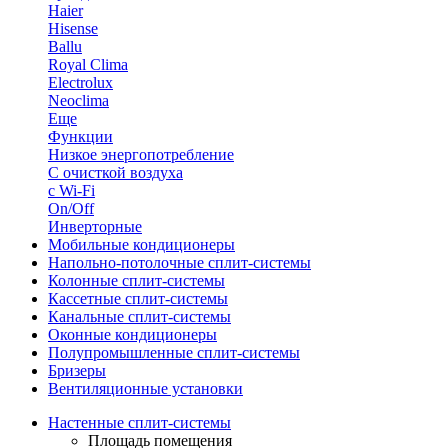
Haier
Hisense
Ballu
Royal Clima
Electrolux
Neoclima
Еще
Функции
Низкое энергопотребление
С очисткой воздуха
с Wi-Fi
On/Off
Инверторные
Мобильные кондиционеры
Напольно-потолоч​ные ​сплит-системы
Колонные ​​сплит-системы
Кассетные сплит-системы
Канальные сплит-системы
Оконные кондиционеры
Полупромышленные сплит-системы
Бризеры
Вентиляционные установки
Настенные сплит-системы
Площадь помещения