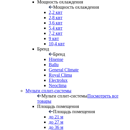
Мощность охлаждения
Мощность охлаждения
2,2 квт
2,8 квт
3,6 квт
5,4 квт
7,2 квт
9 квт
10,4 квт
Бренд
Бренд
Hisense
Ballu
General Climate
Royal Clima
Electrolux
Neoclima
Мульти сплит-системы
Мульти сплит-системы
Посмотреть все
товары
Площадь помещения
Площадь помещения
до 21 м
до 27 м
до 36 м