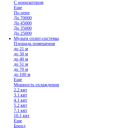
С ионизатором
Еще
По цене
До 70000
До 45000
До 35000
До 25000
Мульти сплит-системы
Площадь помещения
до 21 м
до 30 м
до 40 м
до 51 м
до 70 м
до 100 м
Еще
Мощность охлаждения
2.2 квт
3.1 квт
4.1 квт
5.2 квт
7.1 квт
10.1 квт
Еще
Бренд