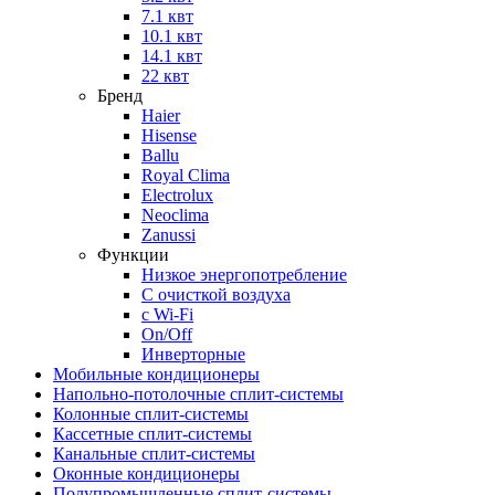
7.1 квт
10.1 квт
14.1 квт
22 квт
Бренд
Haier
Hisense
Ballu
Royal Clima
Electrolux
Neoclima
Zanussi
Функции
Низкое энергопотребление
С очисткой воздуха
с Wi-Fi
On/Off
Инверторные
Мобильные кондиционеры
Напольно-потолоч​ные ​сплит-системы
Колонные ​​сплит-системы
Кассетные сплит-системы
Канальные сплит-системы
Оконные кондиционеры
Полупромышленные сплит-системы