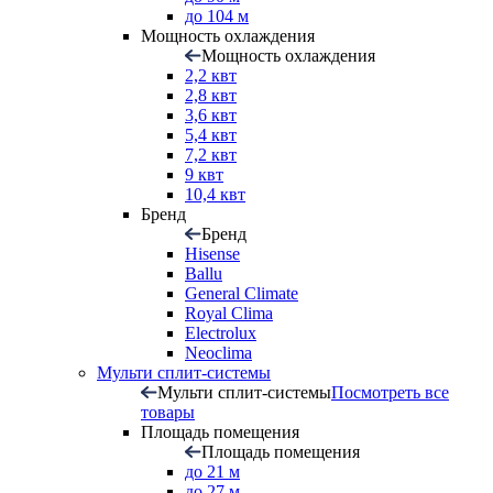
до 104 м
Мощность охлаждения
Мощность охлаждения
2,2 квт
2,8 квт
3,6 квт
5,4 квт
7,2 квт
9 квт
10,4 квт
Бренд
Бренд
Hisense
Ballu
General Climate
Royal Clima
Electrolux
Neoclima
Мульти сплит-системы
Мульти сплит-системы
Посмотреть все
товары
Площадь помещения
Площадь помещения
до 21 м
до 27 м