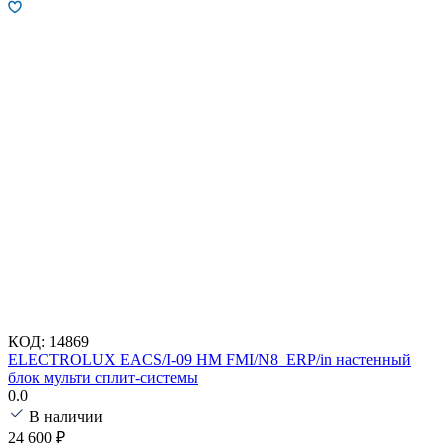
КОД:
14869
ELECTROLUX EACS/I-09 HM FMI/N8_ERP/in настенный
блок мульти сплит-системы
0.0
В наличии
24 600
₽