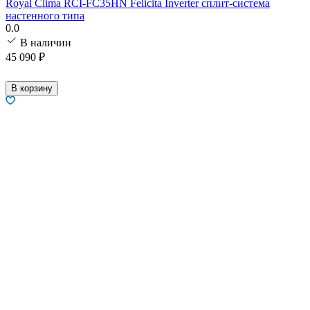
Royal Clima RCI-FC35HN Felicita Inverter сплит-система
настенного типа
0.0
В наличии
45 090
₽
В корзину