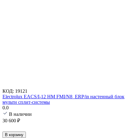
КОД:
19121
Electrolux EACS/I-12 HM FMI/N8_ERP/in настенный блок
мульти сплит-системы
0.0
В наличии
30 600
₽
В корзину