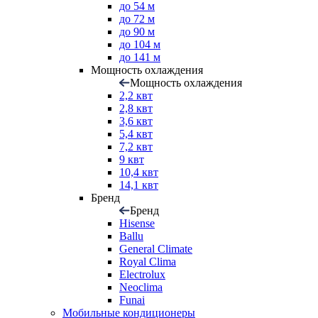
до 54 м
до 72 м
до 90 м
до 104 м
до 141 м
Мощность охлаждения
Мощность охлаждения
2,2 квт
2,8 квт
3,6 квт
5,4 квт
7,2 квт
9 квт
10,4 квт
14,1 квт
Бренд
Бренд
Hisense
Ballu
General Climate
Royal Clima
Electrolux
Neoclima
Funai
Мобильные кондиционеры