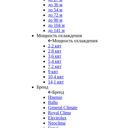
до 36 м
до 54 м
до 72 м
до 90 м
до 104 м
до 141 м
Мощность охлаждения
Мощность охлаждения
2,2 квт
2,8 квт
3,6 квт
5,4 квт
7,2 квт
9 квт
10,4 квт
14,1 квт
Бренд
Бренд
Hisense
Ballu
General Climate
Royal Clima
Electrolux
Neoclima