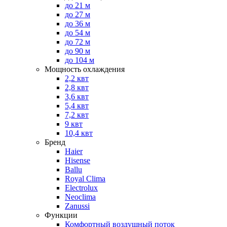
до 21 м
до 27 м
до 36 м
до 54 м
до 72 м
до 90 м
до 104 м
Мощность охлаждения
2,2 квт
2,8 квт
3,6 квт
5,4 квт
7,2 квт
9 квт
10,4 квт
Бренд
Haier
Hisense
Ballu
Royal Clima
Electrolux
Neoclima
Zanussi
Функции
Комфортный воздушный поток