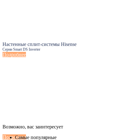
Настенные сплит-системы Hisense
Серии Smart DS Inverter
Подробнее
Настенные сплит-системы Haier
Возможно, вас заинтересует
Серии Сoral с функцией Inteligent Air Flow
Подробнее
Самые популярные