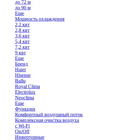
до 72 м
до 90 м
Еще
Мощность охлаждения
2,2 квт
2,8 квт
3,6 квт
5,4 квт
7,2 квт
9 квт
Еще
Бренд
Haier
Hisense
Ballu
Royal Clima
Electrolux
Neoclima
Еще
Функции
Комфортный воздушный поток
Комплексная очистка воздуха
с Wi-Fi
On/Off
Инверторные