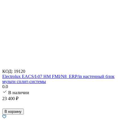
КОД:
19120
Electrolux EACS/I-07 HM FMI/N8_ERP/in настенный блок
мульти сплит-системы
0.0
В наличии
23 400
₽
В корзину