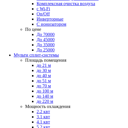
Комплексная очистка воздуха
с Wi-Fi
On/Off
Инверторные
С ионизатором
По цене
До 70000
До 45000
До 35000
До 25000
Мульти сплит-системы
Площадь помещения
до 21 м
до 30 м
до 40 м
до 51 м
до 70 м
до 100 м
до 140 м
до 220 м
Мощность охлаждения
2.2 квт
3.1 квт
4.1 квт
5.2 квт