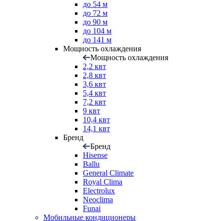
до 54 м
до 72 м
до 90 м
до 104 м
до 141 м
Мощность охлаждения
Мощность охлаждения
2,2 квт
2,8 квт
3,6 квт
5,4 квт
7,2 квт
9 квт
10,4 квт
14,1 квт
Бренд
Бренд
Hisense
Ballu
General Climate
Royal Clima
Electrolux
Neoclima
Funai
Мобильные кондиционеры