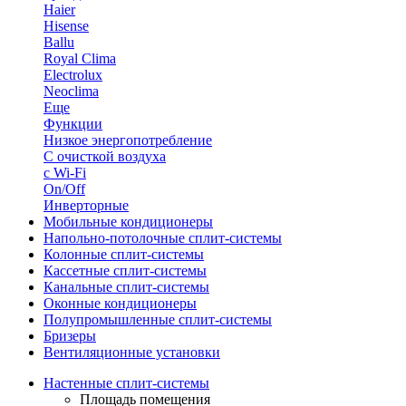
Haier
Hisense
Ballu
Royal Clima
Electrolux
Neoclima
Еще
Функции
Низкое энергопотребление
С очисткой воздуха
с Wi-Fi
On/Off
Инверторные
Мобильные кондиционеры
Напольно-потолоч​ные ​сплит-системы
Колонные ​​сплит-системы
Кассетные сплит-системы
Канальные сплит-системы
Оконные кондиционеры
Полупромышленные сплит-системы
Бризеры
Вентиляционные установки
Настенные сплит-системы
Площадь помещения