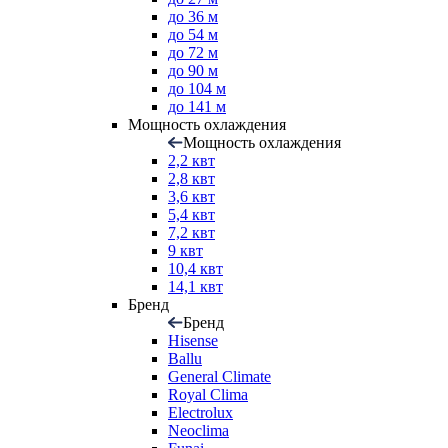
до 36 м
до 54 м
до 72 м
до 90 м
до 104 м
до 141 м
Мощность охлаждения
Мощность охлаждения
2,2 квт
2,8 квт
3,6 квт
5,4 квт
7,2 квт
9 квт
10,4 квт
14,1 квт
Бренд
Бренд
Hisense
Ballu
General Climate
Royal Clima
Electrolux
Neoclima