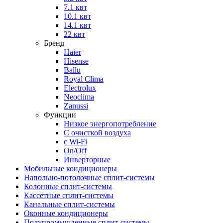
7.1 квт
10.1 квт
14.1 квт
22 квт
Бренд
Haier
Hisense
Ballu
Royal Clima
Electrolux
Neoclima
Zanussi
Функции
Низкое энергопотребление
С очисткой воздуха
с Wi-Fi
On/Off
Инверторные
Мобильные кондиционеры
Напольно-потолоч​ные ​сплит-системы
Колонные ​​сплит-системы
Кассетные сплит-системы
Канальные сплит-системы
Оконные кондиционеры
Полупромышленные сплит-системы