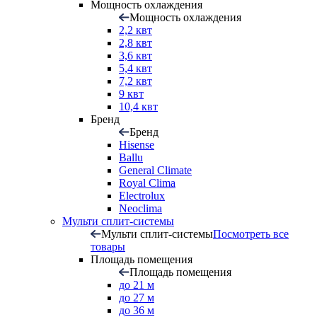
Мощность охлаждения
Мощность охлаждения
2,2 квт
2,8 квт
3,6 квт
5,4 квт
7,2 квт
9 квт
10,4 квт
Бренд
Бренд
Hisense
Ballu
General Climate
Royal Clima
Electrolux
Neoclima
Мульти сплит-системы
Мульти сплит-системы
Посмотреть все
товары
Площадь помещения
Площадь помещения
до 21 м
до 27 м
до 36 м