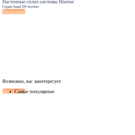
Настенные сплит-системы Hisense
Серии Smart DS Inverter
Подробнее
Настенные сплит-системы Haier
Возможно, вас заинтересует
Серии Сoral с функцией Inteligent Air Flow
Подробнее
Самые популярные