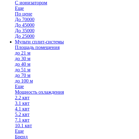
С ионизатором
Еще
По цене
До 70000
До 45000
До 35000
До 25000
Мульти сплит-системы
Площадь помещения
до 21 м
до 30 м
до 40 м
до 51 м
до 70 м
до 100 м
Еще
Мощность охлаждения
2.2 квт
3.1 квт
4.1 квт
5.2 квт
7.1 квт
10.1 квт
Еще
Бренд