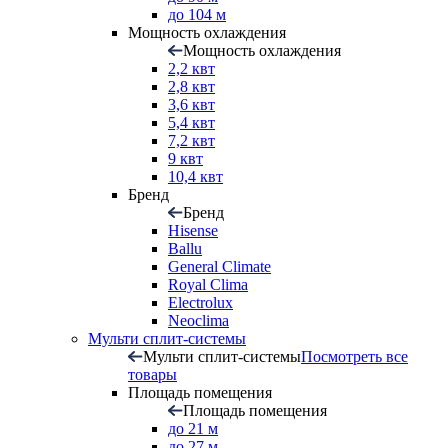
до 104 м
Мощность охлаждения
Мощность охлаждения
2,2 квт
2,8 квт
3,6 квт
5,4 квт
7,2 квт
9 квт
10,4 квт
Бренд
Бренд
Hisense
Ballu
General Climate
Royal Clima
Electrolux
Neoclima
Мульти сплит-системы
Мульти сплит-системы
Посмотреть все
товары
Площадь помещения
Площадь помещения
до 21 м
до 27 м