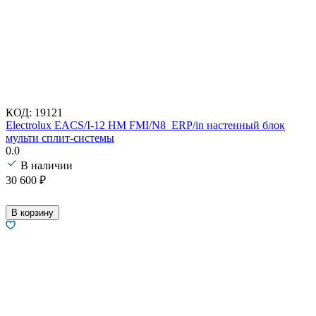
КОД:
19121
Electrolux EACS/I-12 HM FMI/N8_ERP/in настенный блок
мульти сплит-системы
0.0
В наличии
30 600
₽
В корзину