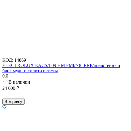
КОД:
14869
ELECTROLUX EACS/I-09 HM FMI/N8_ERP/in настенный
блок мульти сплит-системы
0.0
В наличии
24 600
₽
В корзину