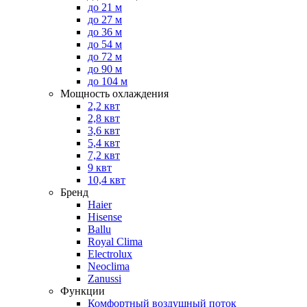
до 21 м
до 27 м
до 36 м
до 54 м
до 72 м
до 90 м
до 104 м
Мощность охлаждения
2,2 квт
2,8 квт
3,6 квт
5,4 квт
7,2 квт
9 квт
10,4 квт
Бренд
Haier
Hisense
Ballu
Royal Clima
Electrolux
Neoclima
Zanussi
Функции
Комфортный воздушный поток