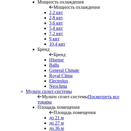
Мощность охлаждения
Мощность охлаждения
2,2 квт
2,8 квт
3,6 квт
5,4 квт
7,2 квт
9 квт
10,4 квт
Бренд
Бренд
Hisense
Ballu
General Climate
Royal Clima
Electrolux
Neoclima
Мульти сплит-системы
Мульти сплит-системы
Посмотреть все
товары
Площадь помещения
Площадь помещения
до 21 м
до 27 м
до 36 м