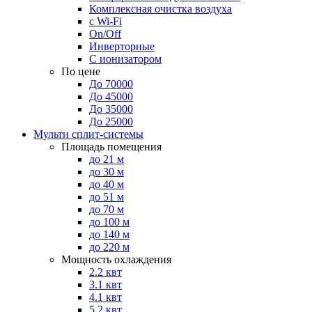
Комплексная очистка воздуха
с Wi-Fi
On/Off
Инверторные
С ионизатором
По цене
До 70000
До 45000
До 35000
До 25000
Мульти сплит-системы
Площадь помещения
до 21 м
до 30 м
до 40 м
до 51 м
до 70 м
до 100 м
до 140 м
до 220 м
Мощность охлаждения
2.2 квт
3.1 квт
4.1 квт
5.2 квт