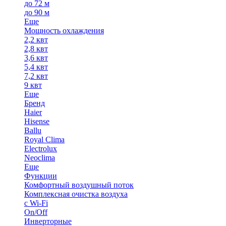
до 72 м
до 90 м
Еще
Мощность охлаждения
2,2 квт
2,8 квт
3,6 квт
5,4 квт
7,2 квт
9 квт
Еще
Бренд
Haier
Hisense
Ballu
Royal Clima
Electrolux
Neoclima
Еще
Функции
Комфортный воздушный поток
Комплексная очистка воздуха
с Wi-Fi
On/Off
Инверторные