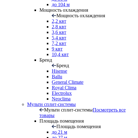
до 104 м
Мощность охлаждения
Мощность охлаждения
2,2 квт
2,8 квт
3,6 квт
5,4 квт
7,2 квт
9 квт
10,4 квт
Бренд
Бренд
Hisense
Ballu
General Climate
Royal Clima
Electrolux
Neoclima
Мульти сплит-системы
Мульти сплит-системы
Посмотреть все
товары
Площадь помещения
Площадь помещения
до 21 м
до 27 м