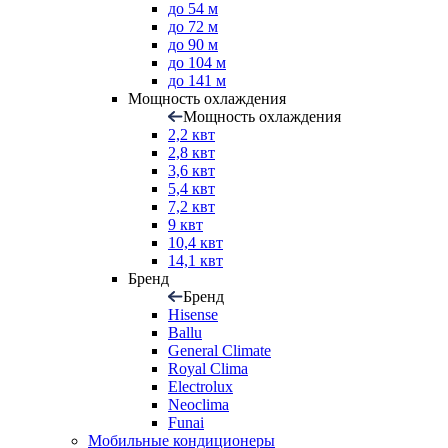
до 54 м
до 72 м
до 90 м
до 104 м
до 141 м
Мощность охлаждения
Мощность охлаждения
2,2 квт
2,8 квт
3,6 квт
5,4 квт
7,2 квт
9 квт
10,4 квт
14,1 квт
Бренд
Бренд
Hisense
Ballu
General Climate
Royal Clima
Electrolux
Neoclima
Funai
Мобильные кондиционеры