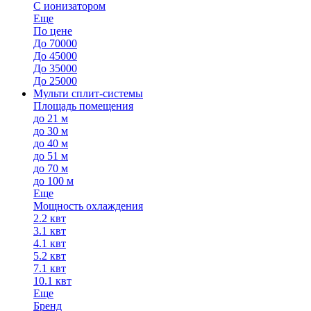
С ионизатором
Еще
По цене
До 70000
До 45000
До 35000
До 25000
Мульти сплит-системы
Площадь помещения
до 21 м
до 30 м
до 40 м
до 51 м
до 70 м
до 100 м
Еще
Мощность охлаждения
2.2 квт
3.1 квт
4.1 квт
5.2 квт
7.1 квт
10.1 квт
Еще
Бренд