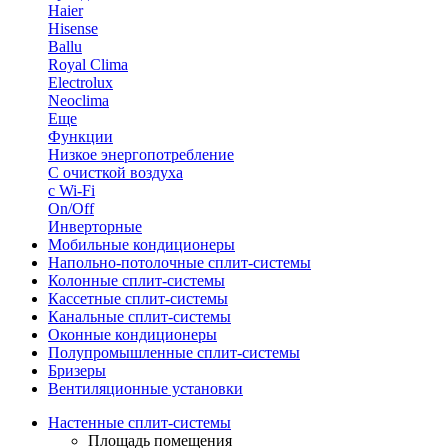
Haier
Hisense
Ballu
Royal Clima
Electrolux
Neoclima
Еще
Функции
Низкое энергопотребление
С очисткой воздуха
с Wi-Fi
On/Off
Инверторные
Мобильные кондиционеры
Напольно-потолоч​ные ​сплит-системы
Колонные ​​сплит-системы
Кассетные сплит-системы
Канальные сплит-системы
Оконные кондиционеры
Полупромышленные сплит-системы
Бризеры
Вентиляционные установки
Настенные сплит-системы
Площадь помещения