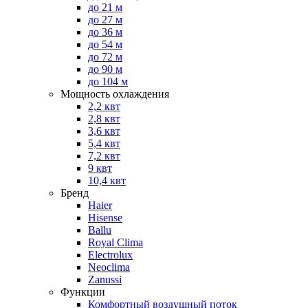
до 21 м
до 27 м
до 36 м
до 54 м
до 72 м
до 90 м
до 104 м
Мощность охлаждения
2,2 квт
2,8 квт
3,6 квт
5,4 квт
7,2 квт
9 квт
10,4 квт
Бренд
Haier
Hisense
Ballu
Royal Clima
Electrolux
Neoclima
Zanussi
Функции
Комфортный воздушный поток