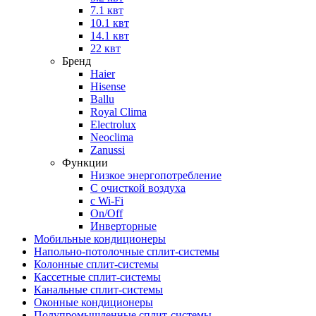
7.1 квт
10.1 квт
14.1 квт
22 квт
Бренд
Haier
Hisense
Ballu
Royal Clima
Electrolux
Neoclima
Zanussi
Функции
Низкое энергопотребление
С очисткой воздуха
с Wi-Fi
On/Off
Инверторные
Мобильные кондиционеры
Напольно-потолоч​ные ​сплит-системы
Колонные ​​сплит-системы
Кассетные сплит-системы
Канальные сплит-системы
Оконные кондиционеры
Полупромышленные сплит-системы