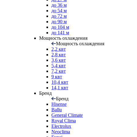
до 36 м
до 54 м
до 72 м
до 90 м
до 104 м
до 141 м
Мощность охлаждения
Мощность охлаждения
2,2 квт
2,8 квт
3,6 квт
5,4 квт
7,2 квт
9 квт
10,4 квт
14,1 квт
Бренд
Бренд
Hisense
Ballu
General Climate
Royal Clima
Electrolux
Neoclima