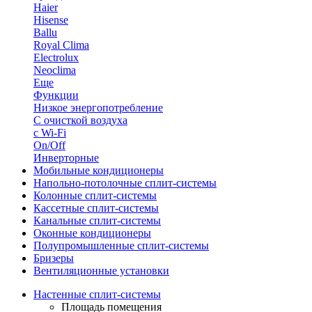
Haier
Hisense
Ballu
Royal Clima
Electrolux
Neoclima
Еще
Функции
Низкое энергопотребление
С очисткой воздуха
с Wi-Fi
On/Off
Инверторные
Мобильные кондиционеры
Напольно-потолоч​ные ​сплит-системы
Колонные ​​сплит-системы
Кассетные сплит-системы
Канальные сплит-системы
Оконные кондиционеры
Полупромышленные сплит-системы
Бризеры
Вентиляционные установки
Настенные сплит-системы
Площадь помещения