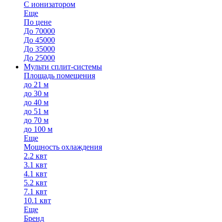
С ионизатором
Еще
По цене
До 70000
До 45000
До 35000
До 25000
Мульти сплит-системы
Площадь помещения
до 21 м
до 30 м
до 40 м
до 51 м
до 70 м
до 100 м
Еще
Мощность охлаждения
2.2 квт
3.1 квт
4.1 квт
5.2 квт
7.1 квт
10.1 квт
Еще
Бренд