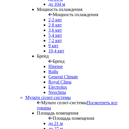
до 104 м
Мощность охлаждения
Мощность охлаждения
2,2 квт
2,8 квт
3,6 квт
5,4 квт
7,2 квт
9 квт
10,4 квт
Бренд
Бренд
Hisense
Ballu
General Climate
Royal Clima
Electrolux
Neoclima
Мульти сплит-системы
Мульти сплит-системы
Посмотреть все
товары
Площадь помещения
Площадь помещения
до 21 м
до 27 м