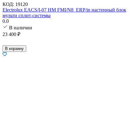
КОД:
19120
Electrolux EACS/I-07 HM FMI/N8_ERP/in настенный блок
мульти сплит-системы
0.0
В наличии
23 400
₽
В корзину