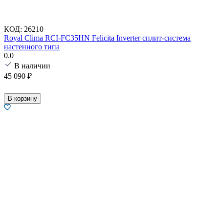
КОД:
26210
Royal Clima RCI-FC35HN Felicita Inverter сплит-система
настенного типа
0.0
В наличии
45 090
₽
В корзину