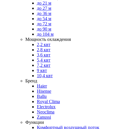
до 21 м
до 27 м
до 36 м
до 54 м
до 72 м
до 90 м
до 104 м
Мощность охлаждения
2,2 квт
2,8 квт
3,6 квт
5,4 квт
7,2 квт
9 квт
10,4 квт
Бренд
Haier
Hisense
Ballu
Royal Clima
Electrolux
Neoclima
Zanussi
Функции
Комфортный воздушный поток