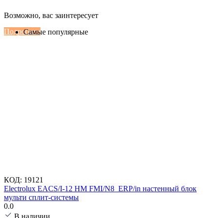
Настенные сплит-системы Haier
Возможно, вас заинтересует
Серии Сoral с функцией Inteligent Air Flow
Подробнее
Самые популярные
КОД:
19121
Electrolux EACS/I-12 HM FMI/N8_ERP/in настенный блок
мульти сплит-системы
0.0
В наличии