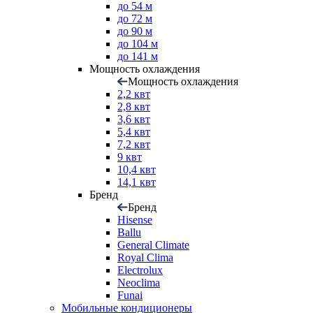
до 54 м
до 72 м
до 90 м
до 104 м
до 141 м
Мощность охлаждения
Мощность охлаждения
2,2 квт
2,8 квт
3,6 квт
5,4 квт
7,2 квт
9 квт
10,4 квт
14,1 квт
Бренд
Бренд
Hisense
Ballu
General Climate
Royal Clima
Electrolux
Neoclima
Funai
Мобильные кондиционеры