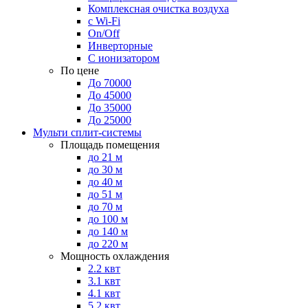
Комплексная очистка воздуха
с Wi-Fi
On/Off
Инверторные
С ионизатором
По цене
До 70000
До 45000
До 35000
До 25000
Мульти сплит-системы
Площадь помещения
до 21 м
до 30 м
до 40 м
до 51 м
до 70 м
до 100 м
до 140 м
до 220 м
Мощность охлаждения
2.2 квт
3.1 квт
4.1 квт
5.2 квт