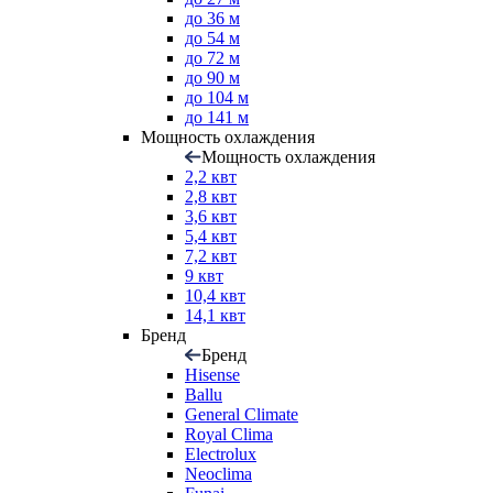
до 36 м
до 54 м
до 72 м
до 90 м
до 104 м
до 141 м
Мощность охлаждения
Мощность охлаждения
2,2 квт
2,8 квт
3,6 квт
5,4 квт
7,2 квт
9 квт
10,4 квт
14,1 квт
Бренд
Бренд
Hisense
Ballu
General Climate
Royal Clima
Electrolux
Neoclima