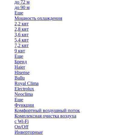
до 72 м
до 90 м
Еще
Мощность охлаждения
2,2 квт
2,8 квт
3,6 квт
5,4 квт
7,2 квт
9 квт
Еще
Бренд
Haier
Hisense
Ballu
Royal Clima
Electrolux
Neoclima
Еще
Функции
Комфортный воздушный поток
Комплексная очистка воздуха
с Wi-Fi
On/Off
Инверторные