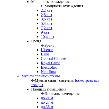
Мощность охлаждения
Мощность охлаждения
2,2 квт
2,8 квт
3,6 квт
5,4 квт
7,2 квт
9 квт
10,4 квт
Бренд
Бренд
Hisense
Ballu
General Climate
Royal Clima
Electrolux
Neoclima
Мульти сплит-системы
Мульти сплит-системы
Посмотреть все
товары
Площадь помещения
Площадь помещения
до 21 м
до 27 м
до 36 м