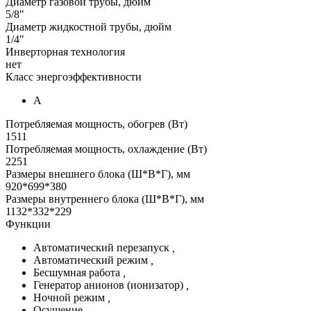
Диаметр газовой трубы, дюйм
5/8"
Диаметр жидкостной трубы, дюйм
1/4"
Инверторная технология
нет
Класс энергоэффективности
А
Потребляемая мощность, обогрев (Вт)
1511
Потребляемая мощность, охлаждение (Вт)
2251
Размеры внешнего блока (Ш*В*Г), мм
920*699*380
Размеры внутреннего блока (Ш*В*Г), мм
1132*332*229
Функции
Автоматический перезапуск
,
Автоматический режим
,
Бесшумная работа
,
Генератор анионов (ионизатор)
,
Ночной режим
,
Осушение
,