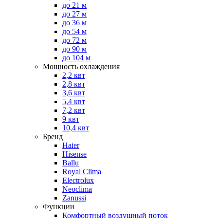
до 21 м
до 27 м
до 36 м
до 54 м
до 72 м
до 90 м
до 104 м
Мощность охлаждения
2,2 квт
2,8 квт
3,6 квт
5,4 квт
7,2 квт
9 квт
10,4 квт
Бренд
Haier
Hisense
Ballu
Royal Clima
Electrolux
Neoclima
Zanussi
Функции
Комфортный воздушный поток