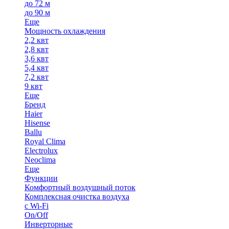
до 72 м
до 90 м
Еще
Мощность охлаждения
2,2 квт
2,8 квт
3,6 квт
5,4 квт
7,2 квт
9 квт
Еще
Бренд
Haier
Hisense
Ballu
Royal Clima
Electrolux
Neoclima
Еще
Функции
Комфортный воздушный поток
Комплексная очистка воздуха
с Wi-Fi
On/Off
Инверторные