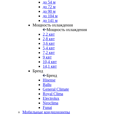
до 54 м
до 72 м
до 90 м
до 104 м
до 141 м
Мощность охлаждения
Мощность охлаждения
2,2 квт
2,8 квт
3,6 квт
5,4 квт
7,2 квт
9 квт
10,4 квт
14,1 квт
Бренд
Бренд
Hisense
Ballu
General Climate
Royal Clima
Electrolux
Neoclima
Funai
Мобильные кондиционеры