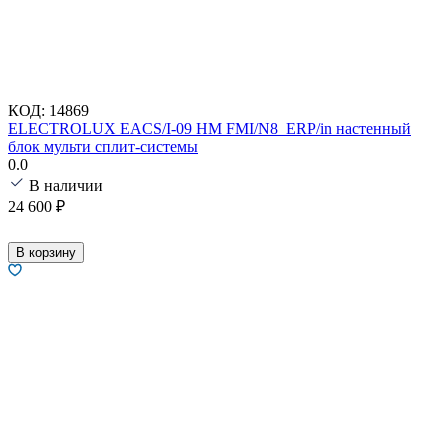
КОД:
14869
ELECTROLUX EACS/I-09 HM FMI/N8_ERP/in настенный
блок мульти сплит-системы
0.0
В наличии
24 600
₽
В корзину