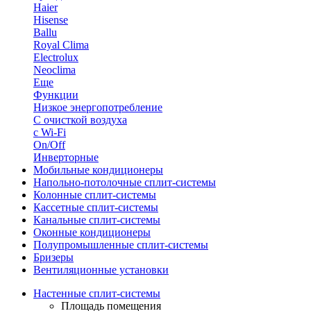
Haier
Hisense
Ballu
Royal Clima
Electrolux
Neoclima
Еще
Функции
Низкое энергопотребление
С очисткой воздуха
с Wi-Fi
On/Off
Инверторные
Мобильные кондиционеры
Напольно-потолоч​ные ​сплит-системы
Колонные ​​сплит-системы
Кассетные сплит-системы
Канальные сплит-системы
Оконные кондиционеры
Полупромышленные сплит-системы
Бризеры
Вентиляционные установки
Настенные сплит-системы
Площадь помещения