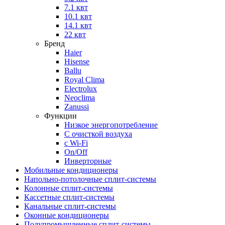
7.1 квт
10.1 квт
14.1 квт
22 квт
Бренд
Haier
Hisense
Ballu
Royal Clima
Electrolux
Neoclima
Zanussi
Функции
Низкое энергопотребление
С очисткой воздуха
с Wi-Fi
On/Off
Инверторные
Мобильные кондиционеры
Напольно-потолоч​ные ​сплит-системы
Колонные ​​сплит-системы
Кассетные сплит-системы
Канальные сплит-системы
Оконные кондиционеры
Полупромышленные сплит-системы