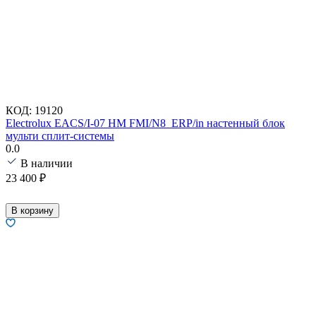
КОД:
19120
Electrolux EACS/I-07 HM FMI/N8_ERP/in настенный блок
мульти сплит-системы
0.0
В наличии
23 400
₽
В корзину