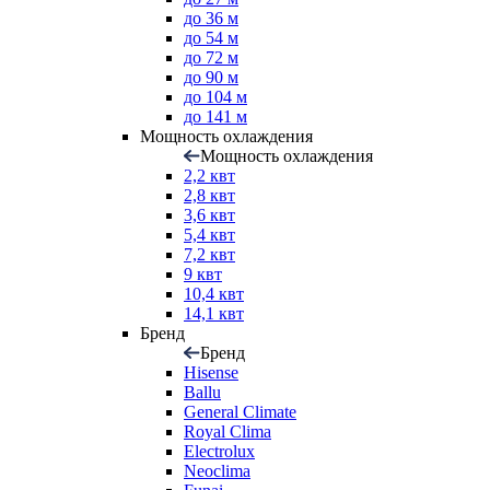
до 36 м
до 54 м
до 72 м
до 90 м
до 104 м
до 141 м
Мощность охлаждения
Мощность охлаждения
2,2 квт
2,8 квт
3,6 квт
5,4 квт
7,2 квт
9 квт
10,4 квт
14,1 квт
Бренд
Бренд
Hisense
Ballu
General Climate
Royal Clima
Electrolux
Neoclima