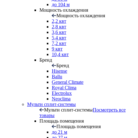
до 104 м
Мощность охлаждения
Мощность охлаждения
2,2 квт
2,8 квт
3,6 квт
5,4 квт
7,2 квт
9 квт
10,4 квт
Бренд
Бренд
Hisense
Ballu
General Climate
Royal Clima
Electrolux
Neoclima
Мульти сплит-системы
Мульти сплит-системы
Посмотреть все
товары
Площадь помещения
Площадь помещения
до 21 м
до 27 м