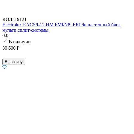
КОД:
19121
Electrolux EACS/I-12 HM FMI/N8_ERP/in настенный блок
мульти сплит-системы
0.0
В наличии
30 600
₽
В корзину