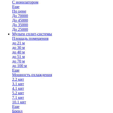
С ионизатором
Еще
По цене
До 70000
До 45000
До 35000
До 25000
Мульти сплит-системы
Площадь помещения
до 21 м
до 30 м
до 40 м
до 51 м
до 70 м
до 100 м
Еще
Мощность охлаждения
2.2 квт
3.1 квт
4.1 квт
5.2 квт
7.1 квт
10.1 квт
Еще
Бренд