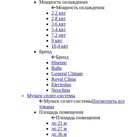
Мощность охлаждения
Мощность охлаждения
2,2 квт
2,8 квт
3,6 квт
5,4 квт
7,2 квт
9 квт
10,4 квт
Бренд
Бренд
Hisense
Ballu
General Climate
Royal Clima
Electrolux
Neoclima
Мульти сплит-системы
Мульти сплит-системы
Посмотреть все
товары
Площадь помещения
Площадь помещения
до 21 м
до 27 м
до 36 м