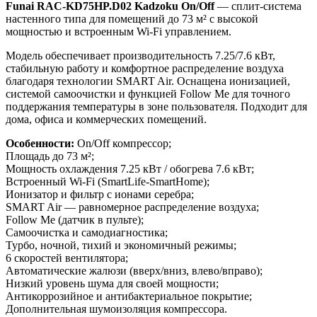
Funai
RAC-KD75HP.D02 Kadzoku On/Off
— сплит-система
настенного типа для помещений до 73 м² с высокой
мощностью и встроенным Wi-Fi управлением.
Модель обеспечивает производительность 7.25/7.6 кВт,
стабильную работу и комфортное распределение воздуха
благодаря технологии SMART Air. Оснащена ионизацией,
системой самоочистки и функцией Follow Me для точного
поддержания температуры в зоне пользователя. Подходит для
дома, офиса и коммерческих помещений.
Особенности:
On/Off компрессор;
Площадь до 73 м²;
Мощность охлаждения 7.25 кВт / обогрева 7.6 кВт;
Встроенный Wi-Fi (SmartLife-SmartHome);
Ионизатор и фильтр с ионами серебра;
SMART Air — равномерное распределение воздуха;
Follow Me (датчик в пульте);
Самоочистка и самодиагностика;
Турбо, ночной, тихий и экономичный режимы;
6 скоростей вентилятора;
Автоматические жалюзи (вверх/вниз, влево/вправо);
Низкий уровень шума для своей мощности;
Антикоррозийное и антибактериальное покрытие;
Дополнительная шумоизоляция компрессора.