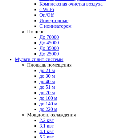
Комплексная очистка воздуха
с Wi-Fi
On/Off
Инверторные
С ионизатором
По цене
До 70000
До 45000
До 35000
До 25000
Мульти сплит-системы
Площадь помещения
до 21 м
до 30 м
до 40 м
до 51 м
до 70 м
до 100 м
до 140 м
до 220 м
Мощность охлаждения
2.2 квт
3.1 квт
4.1 квт
5.2 квт