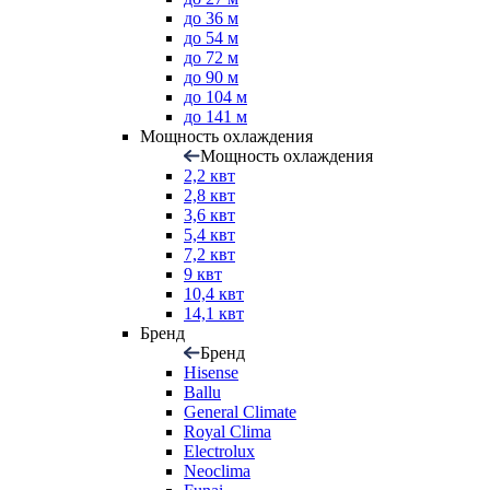
до 36 м
до 54 м
до 72 м
до 90 м
до 104 м
до 141 м
Мощность охлаждения
Мощность охлаждения
2,2 квт
2,8 квт
3,6 квт
5,4 квт
7,2 квт
9 квт
10,4 квт
14,1 квт
Бренд
Бренд
Hisense
Ballu
General Climate
Royal Clima
Electrolux
Neoclima