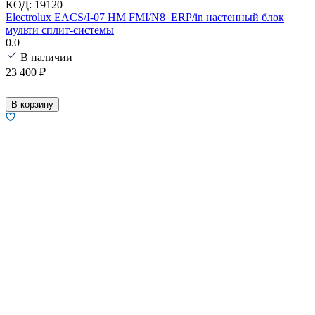
КОД:
19120
Electrolux EACS/I-07 HM FMI/N8_ERP/in настенный блок
мульти сплит-системы
0.0
В наличии
23 400
₽
В корзину