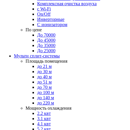
Комплексная очистка воздуха
с Wi-Fi
On/Off
Инверторные
С ионизатором
По цене
До 70000
До 45000
До 35000
До 25000
Мульти сплит-системы
Площадь помещения
до 21 м
до 30 м
до 40 м
до 51 м
до 70 м
до 100 м
до 140 м
до 220 м
Мощность охлаждения
2.2 квт
3.1 квт
4.1 квт
5.2 квт