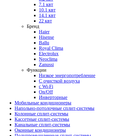
7.1 квт
10.1 квт
14.1 квт
22 квт
Бренд
Haier
Hisense
Ballu
Royal Clima
Electrolux
Neoclima
Zanussi
Функции
Низкое энергопотребление
С очисткой воздуха
с Wi-Fi
On/Off
Инверторные
Мобильные кондиционеры
Напольно-потолоч​ные ​сплит-системы
Колонные ​​сплит-системы
Кассетные сплит-системы
Канальные сплит-системы
Оконные кондиционеры
Полупромышленные сплит-системы