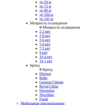
до 54 м
до 72 м
до 90 м
до 104 м
до 141 м
Мощность охлаждения
Мощность охлаждения
2,2 квт
2,8 квт
3,6 квт
5,4 квт
7,2 квт
9 квт
10,4 квт
14,1 квт
Бренд
Бренд
Hisense
Ballu
General Climate
Royal Clima
Electrolux
Neoclima
Funai
Мобильные кондиционеры