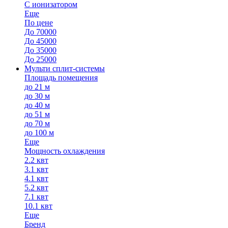
С ионизатором
Еще
По цене
До 70000
До 45000
До 35000
До 25000
Мульти сплит-системы
Площадь помещения
до 21 м
до 30 м
до 40 м
до 51 м
до 70 м
до 100 м
Еще
Мощность охлаждения
2.2 квт
3.1 квт
4.1 квт
5.2 квт
7.1 квт
10.1 квт
Еще
Бренд