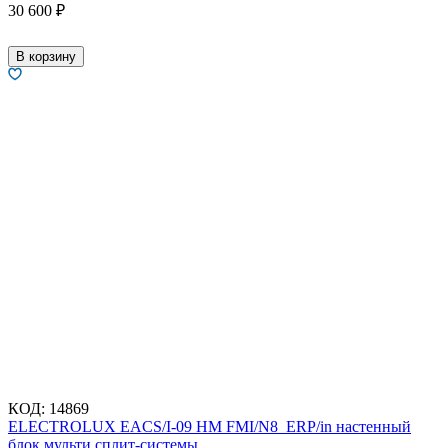
30 600
₽
В корзину
КОД:
14869
ELECTROLUX EACS/I-09 HM FMI/N8_ERP/in настенный
блок мульти сплит-системы