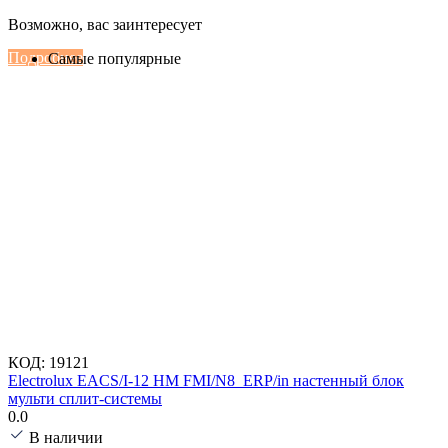
Настенные сплит-системы Haier
Возможно, вас заинтересует
Серии Сoral с функцией Inteligent Air Flow
Подробнее
Самые популярные
КОД:
19121
Electrolux EACS/I-12 HM FMI/N8_ERP/in настенный блок
мульти сплит-системы
0.0
В наличии