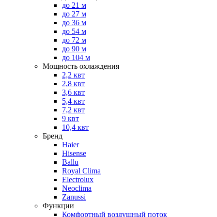
до 21 м
до 27 м
до 36 м
до 54 м
до 72 м
до 90 м
до 104 м
Мощность охлаждения
2,2 квт
2,8 квт
3,6 квт
5,4 квт
7,2 квт
9 квт
10,4 квт
Бренд
Haier
Hisense
Ballu
Royal Clima
Electrolux
Neoclima
Zanussi
Функции
Комфортный воздушный поток