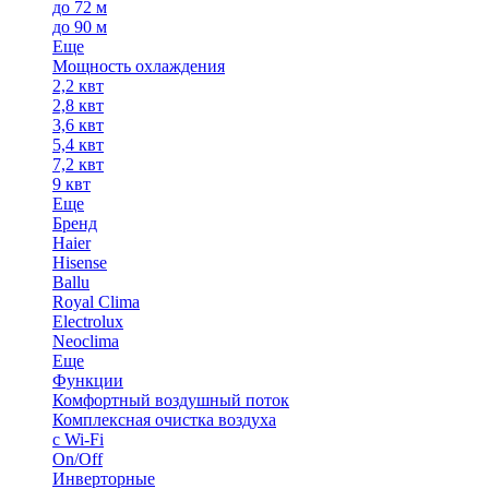
до 72 м
до 90 м
Еще
Мощность охлаждения
2,2 квт
2,8 квт
3,6 квт
5,4 квт
7,2 квт
9 квт
Еще
Бренд
Haier
Hisense
Ballu
Royal Clima
Electrolux
Neoclima
Еще
Функции
Комфортный воздушный поток
Комплексная очистка воздуха
с Wi-Fi
On/Off
Инверторные