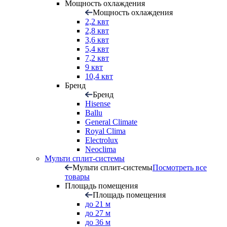
Мощность охлаждения
Мощность охлаждения
2,2 квт
2,8 квт
3,6 квт
5,4 квт
7,2 квт
9 квт
10,4 квт
Бренд
Бренд
Hisense
Ballu
General Climate
Royal Clima
Electrolux
Neoclima
Мульти сплит-системы
Мульти сплит-системы
Посмотреть все
товары
Площадь помещения
Площадь помещения
до 21 м
до 27 м
до 36 м