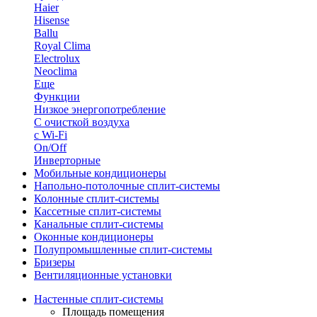
Haier
Hisense
Ballu
Royal Clima
Electrolux
Neoclima
Еще
Функции
Низкое энергопотребление
С очисткой воздуха
с Wi-Fi
On/Off
Инверторные
Мобильные кондиционеры
Напольно-потолоч​ные ​сплит-системы
Колонные ​​сплит-системы
Кассетные сплит-системы
Канальные сплит-системы
Оконные кондиционеры
Полупромышленные сплит-системы
Бризеры
Вентиляционные установки
Настенные сплит-системы
Площадь помещения