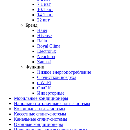
7.1 квт
10.1 квт
14.1 квт
22 квт
Бренд
Haier
Hisense
Ballu
Royal Clima
Electrolux
Neoclima
Zanussi
Функции
Низкое энергопотребление
С очисткой воздуха
с Wi-Fi
On/Off
Инверторные
Мобильные кондиционеры
Напольно-потолоч​ные ​сплит-системы
Колонные ​​сплит-системы
Кассетные сплит-системы
Канальные сплит-системы
Оконные кондиционеры
Полупромышленные сплит-системы