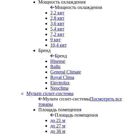
Мощность охлаждения
Мощность охлаждения
2,2 квт
2,8 квт
3,6 квт
5,4 квт
7,2 квт
9 квт
10,4 квт
Бренд
Бренд
Hisense
Ballu
General Climate
Royal Clima
Electrolux
Neoclima
Мульти сплит-системы
Мульти сплит-системы
Посмотреть все
товары
Площадь помещения
Площадь помещения
до 21 м
до 27 м
до 36 м