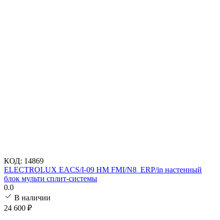
КОД:
14869
ELECTROLUX EACS/I-09 HM FMI/N8_ERP/in настенный
блок мульти сплит-системы
0.0
В наличии
24 600
₽