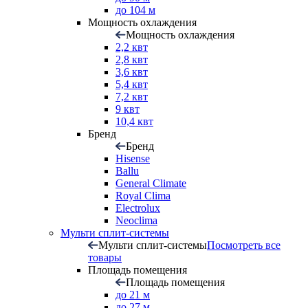
до 104 м
Мощность охлаждения
Мощность охлаждения
2,2 квт
2,8 квт
3,6 квт
5,4 квт
7,2 квт
9 квт
10,4 квт
Бренд
Бренд
Hisense
Ballu
General Climate
Royal Clima
Electrolux
Neoclima
Мульти сплит-системы
Мульти сплит-системы
Посмотреть все
товары
Площадь помещения
Площадь помещения
до 21 м
до 27 м