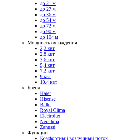
до 21 м
до 27 м
до 36 м
до 54 м
до 72 м
до 90 м
до 104 м
Мощность охлаждения
2,2 квт
2,8 квт
3,6 квт
5,4 квт
7,2 квт
9 квт
10,4 квт
Бренд
Haier
Hisense
Ballu
Royal Clima
Electrolux
Neoclima
Zanussi
Функции
Комфортный воздушный поток