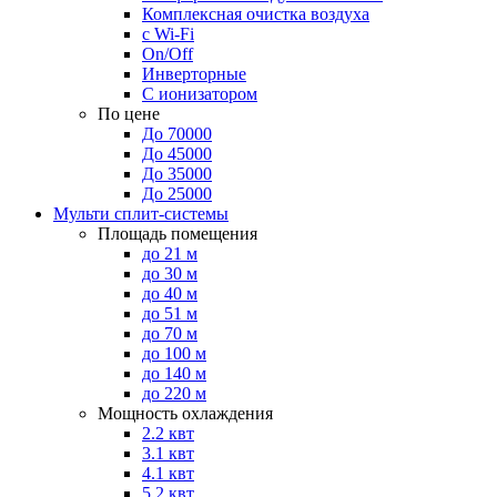
Комплексная очистка воздуха
с Wi-Fi
On/Off
Инверторные
С ионизатором
По цене
До 70000
До 45000
До 35000
До 25000
Мульти сплит-системы
Площадь помещения
до 21 м
до 30 м
до 40 м
до 51 м
до 70 м
до 100 м
до 140 м
до 220 м
Мощность охлаждения
2.2 квт
3.1 квт
4.1 квт
5.2 квт