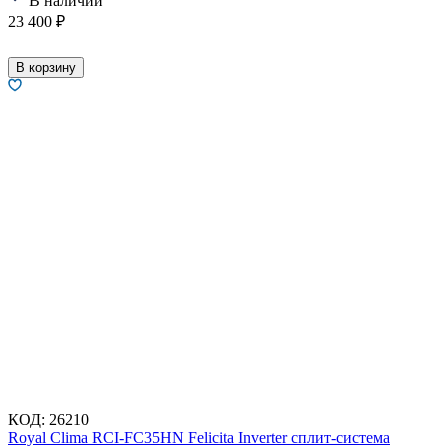
В наличии
23 400
₽
В корзину
КОД:
26210
Royal Clima RCI-FC35HN Felicita Inverter сплит-система