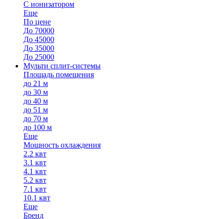
С ионизатором
Еще
По цене
До 70000
До 45000
До 35000
До 25000
Мульти сплит-системы
Площадь помещения
до 21 м
до 30 м
до 40 м
до 51 м
до 70 м
до 100 м
Еще
Мощность охлаждения
2.2 квт
3.1 квт
4.1 квт
5.2 квт
7.1 квт
10.1 квт
Еще
Бренд