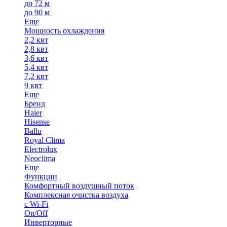
до 72 м
до 90 м
Еще
Мощность охлаждения
2,2 квт
2,8 квт
3,6 квт
5,4 квт
7,2 квт
9 квт
Еще
Бренд
Haier
Hisense
Ballu
Royal Clima
Electrolux
Neoclima
Еще
Функции
Комфортный воздушный поток
Комплексная очистка воздуха
с Wi-Fi
On/Off
Инверторные