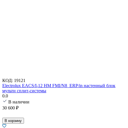
КОД:
19121
Electrolux EACS/I-12 HM FMI/N8_ERP/in настенный блок
мульти сплит-системы
0.0
В наличии
30 600
₽
В корзину