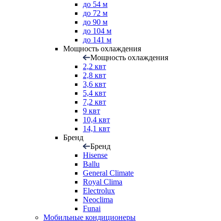
до 54 м
до 72 м
до 90 м
до 104 м
до 141 м
Мощность охлаждения
Мощность охлаждения
2,2 квт
2,8 квт
3,6 квт
5,4 квт
7,2 квт
9 квт
10,4 квт
14,1 квт
Бренд
Бренд
Hisense
Ballu
General Climate
Royal Clima
Electrolux
Neoclima
Funai
Мобильные кондиционеры