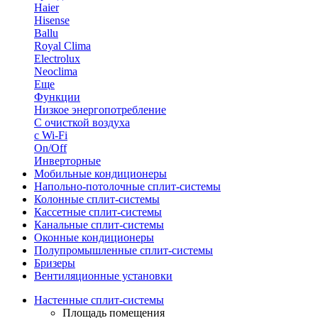
Haier
Hisense
Ballu
Royal Clima
Electrolux
Neoclima
Еще
Функции
Низкое энергопотребление
С очисткой воздуха
с Wi-Fi
On/Off
Инверторные
Мобильные кондиционеры
Напольно-потолоч​ные ​сплит-системы
Колонные ​​сплит-системы
Кассетные сплит-системы
Канальные сплит-системы
Оконные кондиционеры
Полупромышленные сплит-системы
Бризеры
Вентиляционные установки
Настенные сплит-системы
Площадь помещения