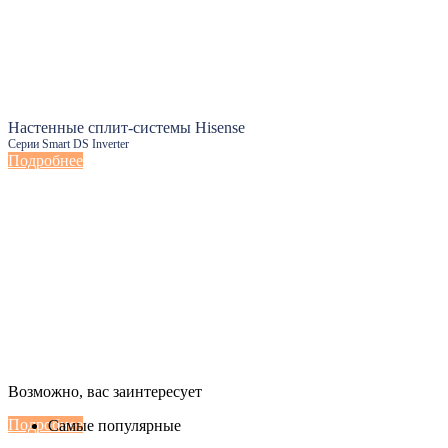
Настенные сплит-системы Hisense
Серии Smart DS Inverter
Подробнее
Настенные сплит-системы Haier
Возможно, вас заинтересует
Серии Сoral с функцией Inteligent Air Flow
Подробнее
Самые популярные