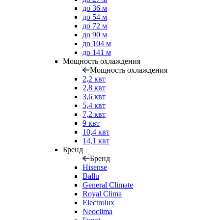
до 36 м
до 54 м
до 72 м
до 90 м
до 104 м
до 141 м
Мощность охлаждения
Мощность охлаждения
2,2 квт
2,8 квт
3,6 квт
5,4 квт
7,2 квт
9 квт
10,4 квт
14,1 квт
Бренд
Бренд
Hisense
Ballu
General Climate
Royal Clima
Electrolux
Neoclima