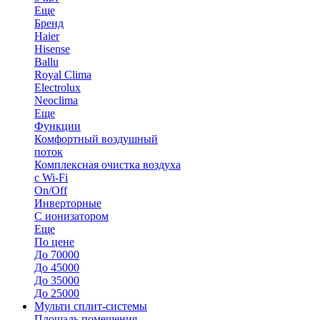
Еще
Бренд
Haier
Hisense
Ballu
Royal Clima
Electrolux
Neoclima
Еще
Функции
Комфортный воздушный
поток
Комплексная очистка воздуха
с Wi-Fi
On/Off
Инверторные
С ионизатором
Еще
По цене
До 70000
До 45000
До 35000
До 25000
Мульти сплит-системы
Площадь помещения