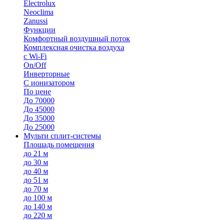
Electrolux
Neoclima
Zanussi
Функции
Комфортный воздушный поток
Комплексная очистка воздуха
с Wi-Fi
On/Off
Инверторные
С ионизатором
По цене
До 70000
До 45000
До 35000
До 25000
Мульти сплит-системы
Площадь помещения
до 21 м
до 30 м
до 40 м
до 51 м
до 70 м
до 100 м
до 140 м
до 220 м