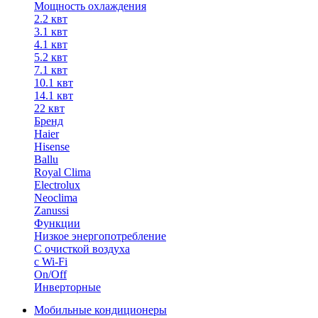
Мощность охлаждения
2.2 квт
3.1 квт
4.1 квт
5.2 квт
7.1 квт
10.1 квт
14.1 квт
22 квт
Бренд
Haier
Hisense
Ballu
Royal Clima
Electrolux
Neoclima
Zanussi
Функции
Низкое энергопотребление
С очисткой воздуха
с Wi-Fi
On/Off
Инверторные
Мобильные кондиционеры