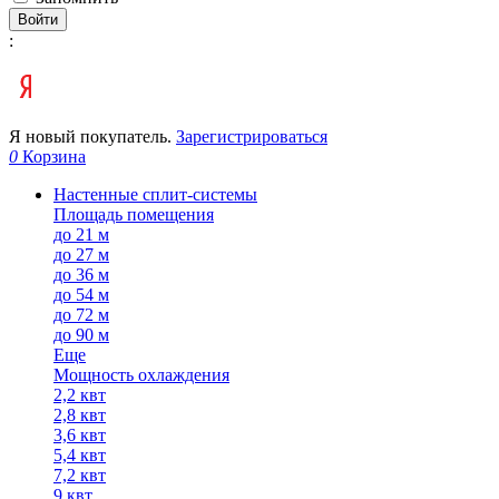
Войти
:
Я новый покупатель.
Зарегистрироваться
0
Корзина
Настенные сплит-системы
Площадь помещения
до 21 м
до 27 м
до 36 м
до 54 м
до 72 м
до 90 м
Еще
Мощность охлаждения
2,2 квт
2,8 квт
3,6 квт
5,4 квт
7,2 квт
9 квт