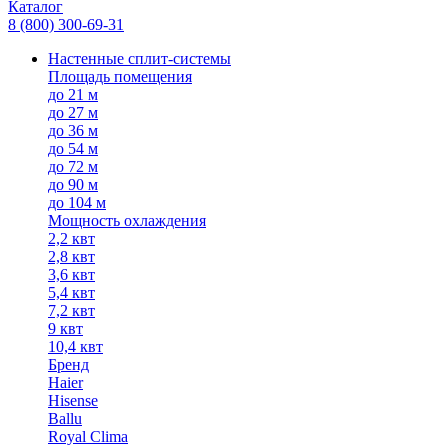
Каталог
8 (800) 300-69-31
Настенные сплит-системы
Площадь помещения
до 21 м
до 27 м
до 36 м
до 54 м
до 72 м
до 90 м
до 104 м
Мощность охлаждения
2,2 квт
2,8 квт
3,6 квт
5,4 квт
7,2 квт
9 квт
10,4 квт
Бренд
Haier
Hisense
Ballu
Royal Clima