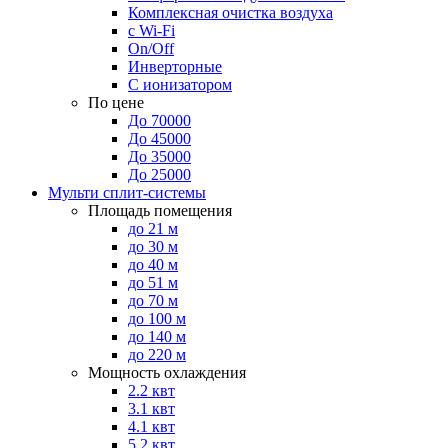
Комплексная очистка воздуха
с Wi-Fi
On/Off
Инверторные
С ионизатором
По цене
До 70000
До 45000
До 35000
До 25000
Мульти сплит-системы
Площадь помещения
до 21 м
до 30 м
до 40 м
до 51 м
до 70 м
до 100 м
до 140 м
до 220 м
Мощность охлаждения
2.2 квт
3.1 квт
4.1 квт
5.2 квт