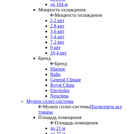
до 104 м
Мощность охлаждения
Мощность охлаждения
2,2 квт
2,8 квт
3,6 квт
5,4 квт
7,2 квт
9 квт
10,4 квт
Бренд
Бренд
Hisense
Ballu
General Climate
Royal Clima
Electrolux
Neoclima
Мульти сплит-системы
Мульти сплит-системы
Посмотреть все
товары
Площадь помещения
Площадь помещения
до 21 м
до 27 м