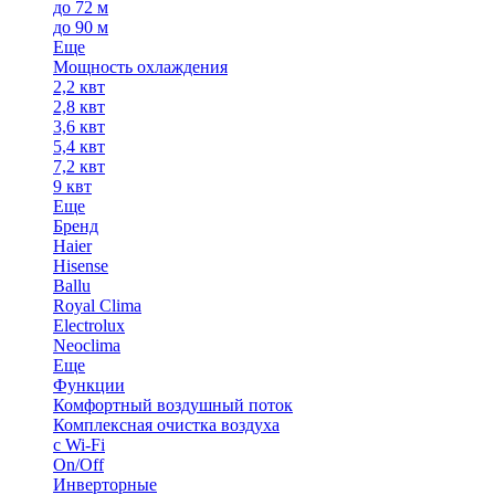
до 72 м
до 90 м
Еще
Мощность охлаждения
2,2 квт
2,8 квт
3,6 квт
5,4 квт
7,2 квт
9 квт
Еще
Бренд
Haier
Hisense
Ballu
Royal Clima
Electrolux
Neoclima
Еще
Функции
Комфортный воздушный поток
Комплексная очистка воздуха
с Wi-Fi
On/Off
Инверторные