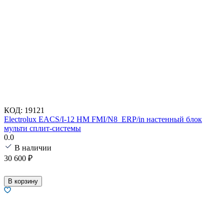
КОД:
19121
Electrolux EACS/I-12 HM FMI/N8_ERP/in настенный блок
мульти сплит-системы
0.0
В наличии
30 600
₽
В корзину