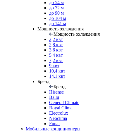
до 54 м
до 72 м
до 90 м
до 104 м
до 141 м
Мощность охлаждения
Мощность охлаждения
2,2 квт
2,8 квт
3,6 квт
5,4 квт
7,2 квт
9 квт
10,4 квт
14,1 квт
Бренд
Бренд
Hisense
Ballu
General Climate
Royal Clima
Electrolux
Neoclima
Funai
Мобильные кондиционеры