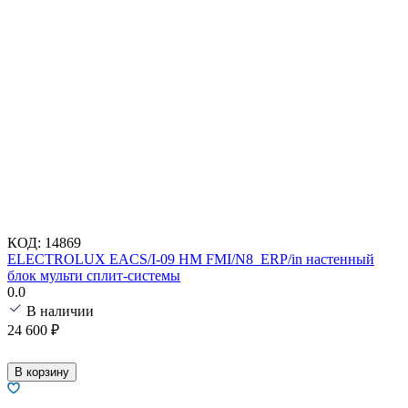
КОД:
14869
ELECTROLUX EACS/I-09 HM FMI/N8_ERP/in настенный
блок мульти сплит-системы
0.0
В наличии
24 600
₽
В корзину