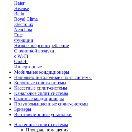
Haier
Hisense
Ballu
Royal Clima
Electrolux
Neoclima
Еще
Функции
Низкое энергопотребление
С очисткой воздуха
с Wi-Fi
On/Off
Инверторные
Мобильные кондиционеры
Напольно-потолоч​ные ​сплит-системы
Колонные ​​сплит-системы
Кассетные сплит-системы
Канальные сплит-системы
Оконные кондиционеры
Полупромышленные сплит-системы
Бризеры
Вентиляционные установки
Настенные сплит-системы
Площадь помещения