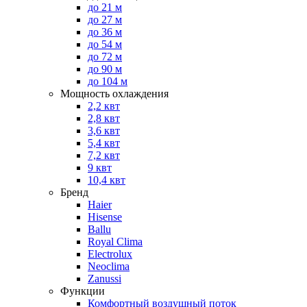
до 21 м
до 27 м
до 36 м
до 54 м
до 72 м
до 90 м
до 104 м
Мощность охлаждения
2,2 квт
2,8 квт
3,6 квт
5,4 квт
7,2 квт
9 квт
10,4 квт
Бренд
Haier
Hisense
Ballu
Royal Clima
Electrolux
Neoclima
Zanussi
Функции
Комфортный воздушный поток