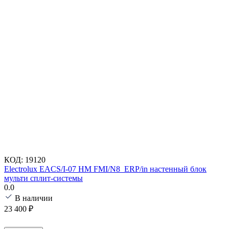
КОД:
19120
Electrolux EACS/I-07 HM FMI/N8_ERP/in настенный блок
мульти сплит-системы
0.0
В наличии
23 400
₽