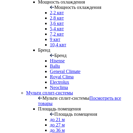
Мощность охлаждения
Мощность охлаждения
2,2 квт
2,8 квт
3,6 квт
5,4 квт
7,2 квт
9 квт
10,4 квт
Бренд
Бренд
Hisense
Ballu
General Climate
Royal Clima
Electrolux
Neoclima
Мульти сплит-системы
Мульти сплит-системы
Посмотреть все
товары
Площадь помещения
Площадь помещения
до 21 м
до 27 м
до 36 м