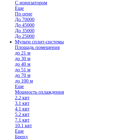
С ионизатором
Еще
По цене
До 70000
До 45000
До 35000
До 25000
Мульти сплит-системы
Площадь помещения
до 21 м
до 30 м
до 40 м
до 51 м
до 70 м
до 100 м
Еще
Мощность охлаждения
2.2 квт
3.1 квт
4.1 квт
5.2 квт
7.1 квт
10.1 квт
Еще
Бренд