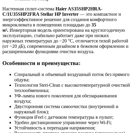
Настенная сплит-система
Haier AS35SHP2HRA-
C/1U35SHP2FRA Stellar HP Inverter
— это компактное и
энергоэффективное решение для создания комфортного
микроклимата в помещениях площадью до
35
м².
Инверторная модель ориентирована на круглогодичную
эксплуатацию, стабильно работает даже при низких
наружных температурах до −20 °C, отличается тихой работой
(от ~20 дБ), современным дизайном в бежевом оформлении и
расширенными функциями очистки воздуха.
Особенности и преимущества:
Спиральный и объемный воздушный поток без прямого
обдува;
Технология Steri-Clean с высокотемпературной очисткой
теплообменника;
УФ-лампа нового поколения для обеззараживания
воздуха;
Двусторонняя система самоочистки (внутренний и
наружный блок);
Функция iFeel с датчиком температуры в пульте;
Удобно дистанционное управление через Wi-Fi;
Устойчивость к перепадам напряжения;