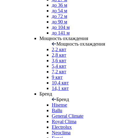
до 36 м
до 54 м
до 72 м
до 90 м
до 104 м
до 141 м
Мощность охлаждения
Мощность охлаждения
2,2 квт
2,8 квт
3,6 квт
5,4 квт
7,2 квт
9 квт
10,4 квт
14,1 квт
Бренд
Бренд
Hisense
Ballu
General Climate
Royal Clima
Electrolux
Neoclima