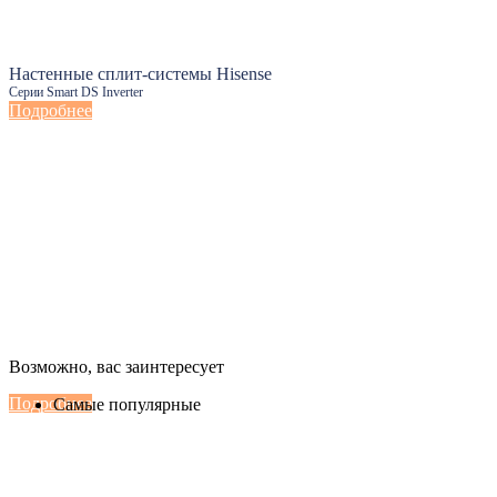
Настенные сплит-системы Hisense
Серии Smart DS Inverter
Подробнее
Настенные сплит-системы Haier
Возможно, вас заинтересует
Серии Сoral с функцией Inteligent Air Flow
Подробнее
Самые популярные