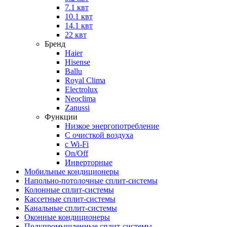
7.1 квт
10.1 квт
14.1 квт
22 квт
Бренд
Haier
Hisense
Ballu
Royal Clima
Electrolux
Neoclima
Zanussi
Функции
Низкое энергопотребление
С очисткой воздуха
с Wi-Fi
On/Off
Инверторные
Мобильные кондиционеры
Напольно-потолоч​ные ​сплит-системы
Колонные ​​сплит-системы
Кассетные сплит-системы
Канальные сплит-системы
Оконные кондиционеры
Полупромышленные сплит-системы