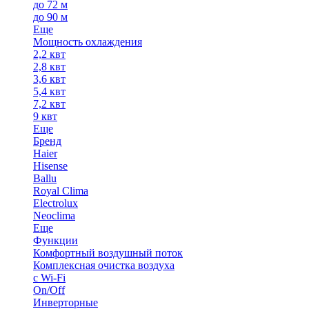
до 72 м
до 90 м
Еще
Мощность охлаждения
2,2 квт
2,8 квт
3,6 квт
5,4 квт
7,2 квт
9 квт
Еще
Бренд
Haier
Hisense
Ballu
Royal Clima
Electrolux
Neoclima
Еще
Функции
Комфортный воздушный поток
Комплексная очистка воздуха
с Wi-Fi
On/Off
Инверторные