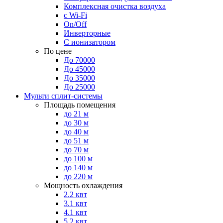
Комплексная очистка воздуха
с Wi-Fi
On/Off
Инверторные
С ионизатором
По цене
До 70000
До 45000
До 35000
До 25000
Мульти сплит-системы
Площадь помещения
до 21 м
до 30 м
до 40 м
до 51 м
до 70 м
до 100 м
до 140 м
до 220 м
Мощность охлаждения
2.2 квт
3.1 квт
4.1 квт
5.2 квт