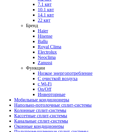
7.1 квт
10.1 квт
14.1 квт
22 квт
Бренд
Haier
Hisense
Ballu
Royal Clima
Electrolux
Neoclima
Zanussi
Функции
Низкое энергопотребление
С очисткой воздуха
с Wi-Fi
On/Off
Инверторные
Мобильные кондиционеры
Напольно-потолоч​ные ​сплит-системы
Колонные ​​сплит-системы
Кассетные сплит-системы
Канальные сплит-системы
Оконные кондиционеры
Полупромышленные сплит-системы