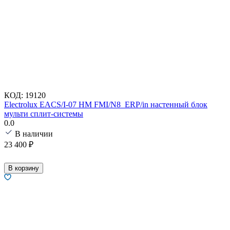
КОД:
19120
Electrolux EACS/I-07 HM FMI/N8_ERP/in настенный блок
мульти сплит-системы
0.0
В наличии
23 400
₽
В корзину