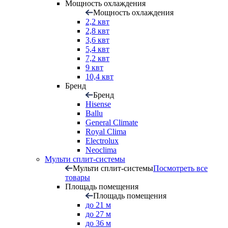
Мощность охлаждения
Мощность охлаждения
2,2 квт
2,8 квт
3,6 квт
5,4 квт
7,2 квт
9 квт
10,4 квт
Бренд
Бренд
Hisense
Ballu
General Climate
Royal Clima
Electrolux
Neoclima
Мульти сплит-системы
Мульти сплит-системы
Посмотреть все
товары
Площадь помещения
Площадь помещения
до 21 м
до 27 м
до 36 м