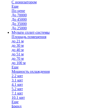
С ионизатором
Еще
По цене
До 70000
До 45000
До 35000
До 25000
Мульти сплит-системы
Площадь помещения
до 21 м
до 30 м
до 40 м
до 51 м
до 70 м
до 100 м
Еще
Мощность охлаждения
2.2 квт
3.1 квт
4.1 квт
5.2 квт
7.1 квт
10.1 квт
Еще
Бренд