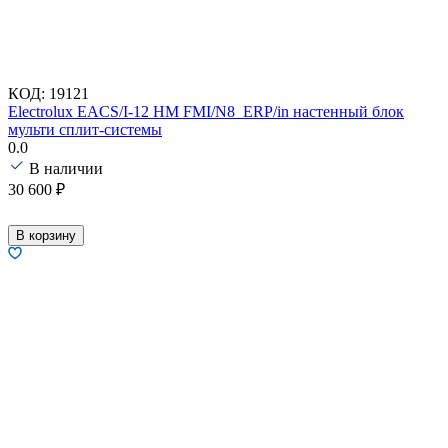
КОД:
19121
Electrolux EACS/I-12 HM FMI/N8_ERP/in настенный блок
мульти сплит-системы
0.0
В наличии
30 600
₽
В корзину