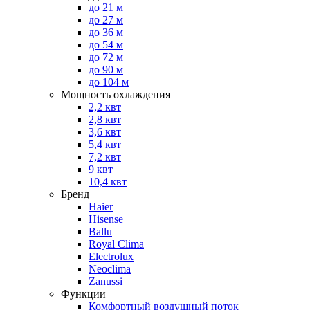
до 21 м
до 27 м
до 36 м
до 54 м
до 72 м
до 90 м
до 104 м
Мощность охлаждения
2,2 квт
2,8 квт
3,6 квт
5,4 квт
7,2 квт
9 квт
10,4 квт
Бренд
Haier
Hisense
Ballu
Royal Clima
Electrolux
Neoclima
Zanussi
Функции
Комфортный воздушный поток