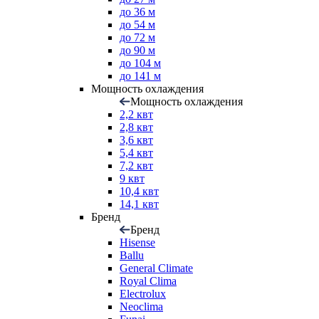
до 36 м
до 54 м
до 72 м
до 90 м
до 104 м
до 141 м
Мощность охлаждения
Мощность охлаждения
2,2 квт
2,8 квт
3,6 квт
5,4 квт
7,2 квт
9 квт
10,4 квт
14,1 квт
Бренд
Бренд
Hisense
Ballu
General Climate
Royal Clima
Electrolux
Neoclima