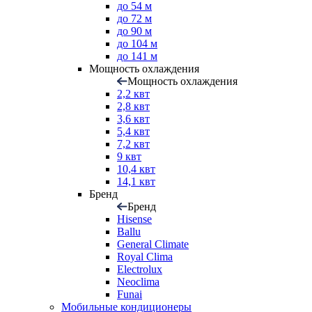
до 54 м
до 72 м
до 90 м
до 104 м
до 141 м
Мощность охлаждения
Мощность охлаждения
2,2 квт
2,8 квт
3,6 квт
5,4 квт
7,2 квт
9 квт
10,4 квт
14,1 квт
Бренд
Бренд
Hisense
Ballu
General Climate
Royal Clima
Electrolux
Neoclima
Funai
Мобильные кондиционеры