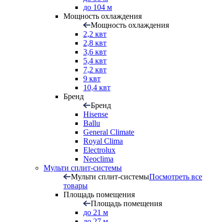
до 104 м
Мощность охлаждения
Мощность охлаждения
2,2 квт
2,8 квт
3,6 квт
5,4 квт
7,2 квт
9 квт
10,4 квт
Бренд
Бренд
Hisense
Ballu
General Climate
Royal Clima
Electrolux
Neoclima
Мульти сплит-системы
Мульти сплит-системы
Посмотреть все
товары
Площадь помещения
Площадь помещения
до 21 м
до 27 м