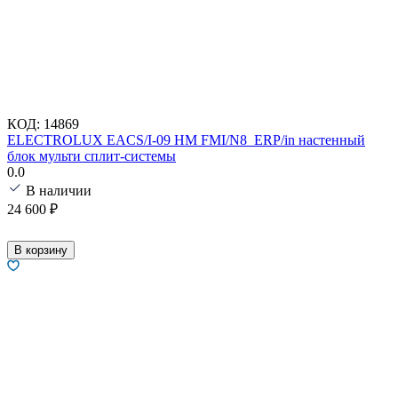
КОД:
14869
ELECTROLUX EACS/I-09 HM FMI/N8_ERP/in настенный
блок мульти сплит-системы
0.0
В наличии
24 600
₽
В корзину