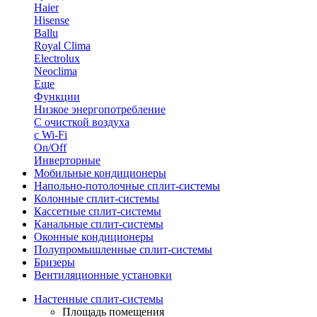
Haier
Hisense
Ballu
Royal Clima
Electrolux
Neoclima
Еще
Функции
Низкое энергопотребление
С очисткой воздуха
с Wi-Fi
On/Off
Инверторные
Мобильные кондиционеры
Напольно-потолоч​ные ​сплит-системы
Колонные ​​сплит-системы
Кассетные сплит-системы
Канальные сплит-системы
Оконные кондиционеры
Полупромышленные сплит-системы
Бризеры
Вентиляционные установки
Настенные сплит-системы
Площадь помещения