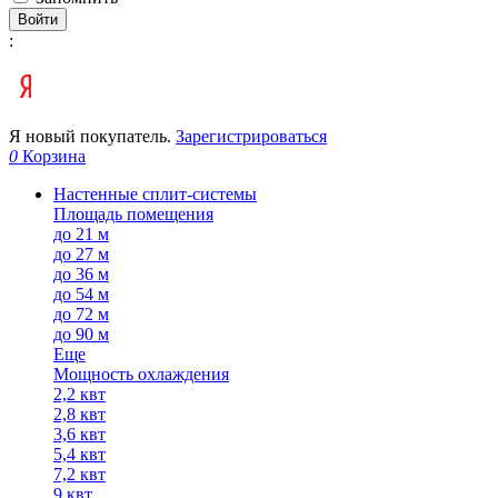
Войти
:
Я новый покупатель.
Зарегистрироваться
0
Корзина
Настенные сплит-системы
Площадь помещения
до 21 м
до 27 м
до 36 м
до 54 м
до 72 м
до 90 м
Еще
Мощность охлаждения
2,2 квт
2,8 квт
3,6 квт
5,4 квт
7,2 квт
9 квт