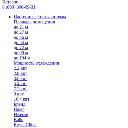
Каталог
8 (800) 300-69-31
Настенные сплит-системы
Площадь помещения
до 21 м
до 27 м
до 36 м
до 54 м
до 72 м
до 90 м
до 104 м
Мощность охлаждения
2,2 квт
2,8 квт
3,6 квт
5,4 квт
7,2 квт
9 квт
10,4 квт
Бренд
Haier
Hisense
Ballu
Royal Clima