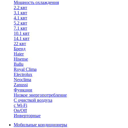
Мощность охлаждения
2.2 квт
3.1 квт
4.1 квт
5.2 квт
7.1 квт
10.1 квт
14.1 квт
22 квт
Бренд
Haier
Hisense
Ballu
Royal Clima
Electrolux
Neoclima
Zanussi
Функции
Низкое энергопотребление
С очисткой воздуха
с Wi-Fi
On/Off
Инверторные
Мобильные кондиционеры