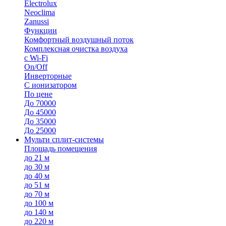
Electrolux
Neoclima
Zanussi
Функции
Комфортный воздушный поток
Комплексная очистка воздуха
с Wi-Fi
On/Off
Инверторные
С ионизатором
По цене
До 70000
До 45000
До 35000
До 25000
Мульти сплит-системы
Площадь помещения
до 21 м
до 30 м
до 40 м
до 51 м
до 70 м
до 100 м
до 140 м
до 220 м