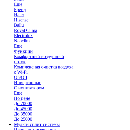
Еще
Бренд
Haier
Hisense
Ballu
Royal Clima
Electrolux
Neoclima
Еще
Функции
Комфортный воздушный
поток
Комплексная очистка воздуха
с Wi-Fi
On/Off
Инверторные
С ионизатором
Еще
По цене
До 70000
До 45000
До 35000
До 25000
Мульти сплит-системы
Площадь помещения