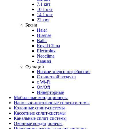
7.1 квт
10.1 квт
14.1 квт
22 квт
Бренд
Haier
Hisense
Ballu
Royal Clima
Electrolux
Neoclima
Zanussi
Функции
Низкое энергопотребление
С очисткой воздуха
с Wi-Fi
On/Off
Инверторные
Мобильные кондиционеры
Напольно-потолоч​ные ​сплит-системы
Колонные ​​сплит-системы
Кассетные сплит-системы
Канальные сплит-системы
Оконные кондиционеры
Полупромышленные сплит-системы