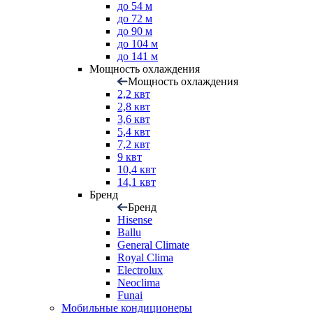
до 54 м
до 72 м
до 90 м
до 104 м
до 141 м
Мощность охлаждения
Мощность охлаждения
2,2 квт
2,8 квт
3,6 квт
5,4 квт
7,2 квт
9 квт
10,4 квт
14,1 квт
Бренд
Бренд
Hisense
Ballu
General Climate
Royal Clima
Electrolux
Neoclima
Funai
Мобильные кондиционеры