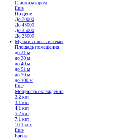
С ионизатором
Еще
По цене
До 70000
До 45000
До 35000
До 25000
Мульти сплит-системы
Площадь помещения
до 21 м
до 30 м
до 40 м
до 51 м
до 70 м
до 100 м
Еще
Мощность охлаждения
2.2 квт
3.1 квт
4.1 квт
5.2 квт
7.1 квт
10.1 квт
Еще
Бренд