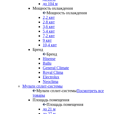
до 104 м
Мощность охлаждения
Мощность охлаждения
2,2 квт
2,8 квт
3,6 квт
5,4 квт
7,2 квт
9 квт
10,4 квт
Бренд
Бренд
Hisense
Ballu
General Climate
Royal Clima
Electrolux
Neoclima
Мульти сплит-системы
Мульти сплит-системы
Посмотреть все
товары
Площадь помещения
Площадь помещения
до 21 м
до 27 м