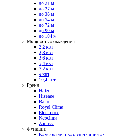
до 21 м
до 27 м
до 36 м
до 54 м
до 72 м
до 90 м
до 104 м
Мощность охлаждения
2,2 квт
2,8 квт
3,6 квт
5,4 квт
7,2 квт
9 квт
10,4 квт
Бренд
Haier
Hisense
Ballu
Royal Clima
Electrolux
Neoclima
Zanussi
Функции
Комфортный воздушный поток