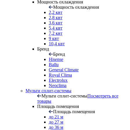
Мощность охлаждения
Мощность охлаждения
2,2 квт
2,8 квт
3,6 квт
5,4 квт
7,2 квт
9 квт
10,4 квт
Бренд
Бренд
Hisense
Ballu
General Climate
Royal Clima
Electrolux
Neoclima
Мульти сплит-системы
Мульти сплит-системы
Посмотреть все
товары
Площадь помещения
Площадь помещения
до 21 м
до 27 м
до 36 м