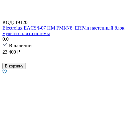
КОД:
19120
Electrolux EACS/I-07 HM FMI/N8_ERP/in настенный блок
мульти сплит-системы
0.0
В наличии
23 400
₽
В корзину