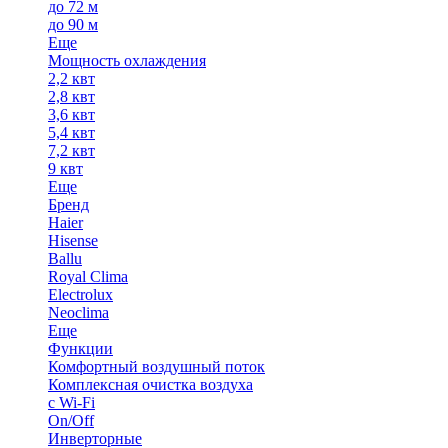
до 72 м
до 90 м
Еще
Мощность охлаждения
2,2 квт
2,8 квт
3,6 квт
5,4 квт
7,2 квт
9 квт
Еще
Бренд
Haier
Hisense
Ballu
Royal Clima
Electrolux
Neoclima
Еще
Функции
Комфортный воздушный поток
Комплексная очистка воздуха
с Wi-Fi
On/Off
Инверторные