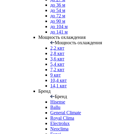
до 36 м
до 54 м
до 72 м
до 90 м
до 104 м
до 141 м
Мощность охлаждения
Мощность охлаждения
2,2 квт
2,8 квт
3,6 квт
5,4 квт
7,2 квт
9 квт
10,4 квт
14,1 квт
Бренд
Бренд
Hisense
Ballu
General Climate
Royal Clima
Electrolux
Neoclima