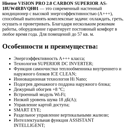
Hisense
VISION
PRO
2.0
CARBON
SUPERIOR
AS
-
18UW4RBVQH01
— это современный настенный
кондиционер с высокой энергоэффективностью (А+++),
способный выполнять комплексные задачи: охлаждать, греть,
осушать и проветривать. Благодаря нескольким режимам
работы, оборудование гарантирует постоянный комфорт в
любое время года. Для помещений до 57 кв. м.
Особенности и преимущества:
Энергоэффективность А+++ класса;
Технология SUPERIOR DC INVERTER;
Функция самоочистки теплообменника внутреннего и
наружного блоков ICE CLEAN;
Инновационная технология Hi Nano;
Подогрев дренажного поддона наружного блока;
Дежурный обогрев +8 °С;
Встроенный модуль Wi-Fi;
Низкий уровень шума 18 дБ(А);
Управление картой доступа;
SMART EYE;
Раздельное управление вертикальными жалюзи;
Интеллектуальная функция ASSISTANT
INTELLIGENT;