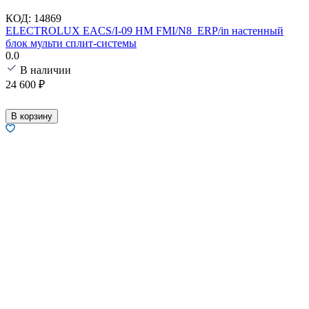
КОД:
14869
ELECTROLUX EACS/I-09 HM FMI/N8_ERP/in настенный
блок мульти сплит-системы
0.0
В наличии
24 600
₽
В корзину