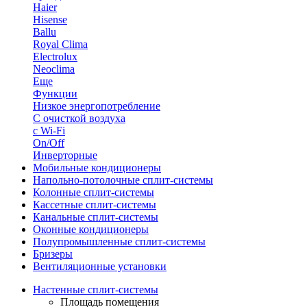
Haier
Hisense
Ballu
Royal Clima
Electrolux
Neoclima
Еще
Функции
Низкое энергопотребление
С очисткой воздуха
с Wi-Fi
On/Off
Инверторные
Мобильные кондиционеры
Напольно-потолоч​ные ​сплит-системы
Колонные ​​сплит-системы
Кассетные сплит-системы
Канальные сплит-системы
Оконные кондиционеры
Полупромышленные сплит-системы
Бризеры
Вентиляционные установки
Настенные сплит-системы
Площадь помещения