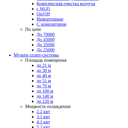
Комплексная очистка воздуха
с Wi-Fi
On/Off
Инверторные
С ионизатором
По цене
До 70000
До 45000
До 35000
До 25000
Мульти сплит-системы
Площадь помещения
до 21 м
до 30 м
до 40 м
до 51 м
до 70 м
до 100 м
до 140 м
до 220 м
Мощность охлаждения
2.2 квт
3.1 квт
4.1 квт
5.2 квт