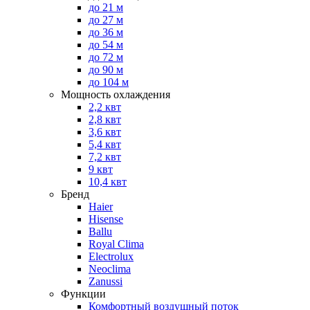
до 21 м
до 27 м
до 36 м
до 54 м
до 72 м
до 90 м
до 104 м
Мощность охлаждения
2,2 квт
2,8 квт
3,6 квт
5,4 квт
7,2 квт
9 квт
10,4 квт
Бренд
Haier
Hisense
Ballu
Royal Clima
Electrolux
Neoclima
Zanussi
Функции
Комфортный воздушный поток