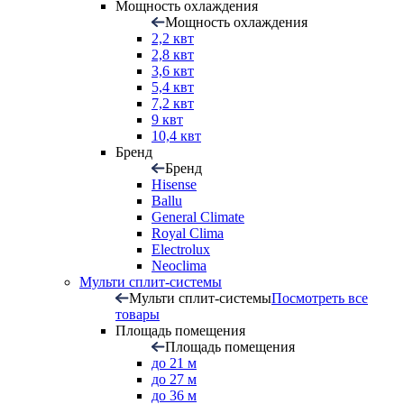
Мощность охлаждения
Мощность охлаждения
2,2 квт
2,8 квт
3,6 квт
5,4 квт
7,2 квт
9 квт
10,4 квт
Бренд
Бренд
Hisense
Ballu
General Climate
Royal Clima
Electrolux
Neoclima
Мульти сплит-системы
Мульти сплит-системы
Посмотреть все
товары
Площадь помещения
Площадь помещения
до 21 м
до 27 м
до 36 м