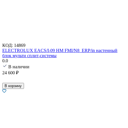
КОД:
14869
ELECTROLUX EACS/I-09 HM FMI/N8_ERP/in настенный
блок мульти сплит-системы
0.0
В наличии
24 600
₽
В корзину