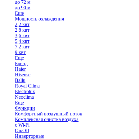
до 72 м
до 90 м
Еще
Мощность охлаждения
2,2 квт
2,8 квт
3,6 квт
5,4 квт
7,2 квт
9 квт
Еще
Бренд
Haier
Hisense
Ballu
Royal Clima
Electrolux
Neoclima
Еще
Функции
Комфортный воздушный поток
Комплексная очистка воздуха
с Wi-Fi
On/Off
Инверторные