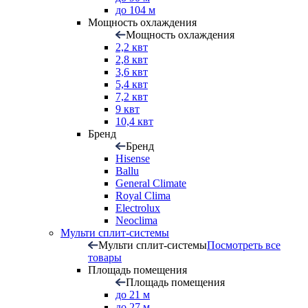
до 104 м
Мощность охлаждения
Мощность охлаждения
2,2 квт
2,8 квт
3,6 квт
5,4 квт
7,2 квт
9 квт
10,4 квт
Бренд
Бренд
Hisense
Ballu
General Climate
Royal Clima
Electrolux
Neoclima
Мульти сплит-системы
Мульти сплит-системы
Посмотреть все
товары
Площадь помещения
Площадь помещения
до 21 м
до 27 м