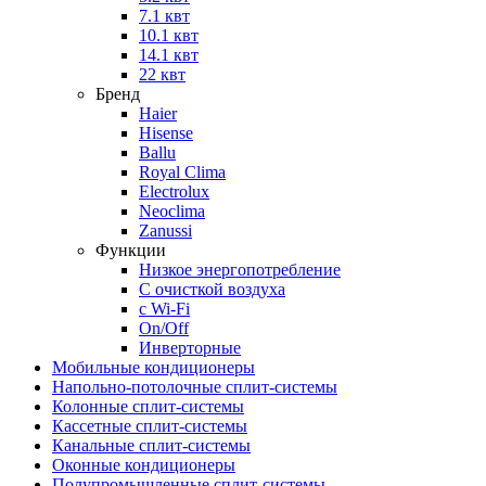
7.1 квт
10.1 квт
14.1 квт
22 квт
Бренд
Haier
Hisense
Ballu
Royal Clima
Electrolux
Neoclima
Zanussi
Функции
Низкое энергопотребление
С очисткой воздуха
с Wi-Fi
On/Off
Инверторные
Мобильные кондиционеры
Напольно-потолоч​ные ​сплит-системы
Колонные ​​сплит-системы
Кассетные сплит-системы
Канальные сплит-системы
Оконные кондиционеры
Полупромышленные сплит-системы