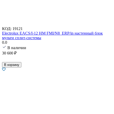
КОД:
19121
Electrolux EACS/I-12 HM FMI/N8_ERP/in настенный блок
мульти сплит-системы
0.0
В наличии
30 600
₽
В корзину