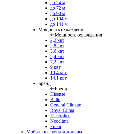
до 54 м
до 72 м
до 90 м
до 104 м
до 141 м
Мощность охлаждения
Мощность охлаждения
2,2 квт
2,8 квт
3,6 квт
5,4 квт
7,2 квт
9 квт
10,4 квт
14,1 квт
Бренд
Бренд
Hisense
Ballu
General Climate
Royal Clima
Electrolux
Neoclima
Funai
Мобильные кондиционеры