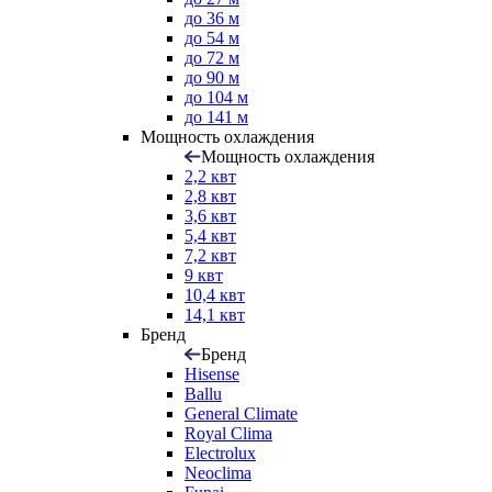
до 36 м
до 54 м
до 72 м
до 90 м
до 104 м
до 141 м
Мощность охлаждения
Мощность охлаждения
2,2 квт
2,8 квт
3,6 квт
5,4 квт
7,2 квт
9 квт
10,4 квт
14,1 квт
Бренд
Бренд
Hisense
Ballu
General Climate
Royal Clima
Electrolux
Neoclima