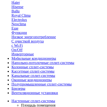
Haier
Hisense
Ballu
Royal Clima
Electrolux
Neoclima
Еще
Функции
Низкое энергопотребление
С очисткой воздуха
с Wi-Fi
On/Off
Инверторные
Мобильные кондиционеры
Напольно-потолоч​ные ​сплит-системы
Колонные ​​сплит-системы
Кассетные сплит-системы
Канальные сплит-системы
Оконные кондиционеры
Полупромышленные сплит-системы
Бризеры
Вентиляционные установки
Настенные сплит-системы
Площадь помещения