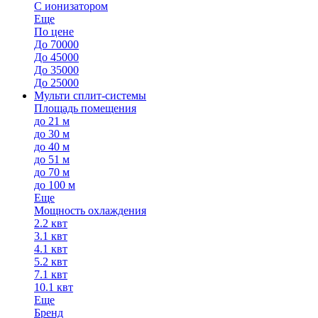
С ионизатором
Еще
По цене
До 70000
До 45000
До 35000
До 25000
Мульти сплит-системы
Площадь помещения
до 21 м
до 30 м
до 40 м
до 51 м
до 70 м
до 100 м
Еще
Мощность охлаждения
2.2 квт
3.1 квт
4.1 квт
5.2 квт
7.1 квт
10.1 квт
Еще
Бренд