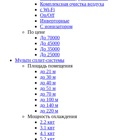
Комплексная очистка воздуха
с Wi-Fi
On/Off
Инверторные
С ионизатором
По цене
До 70000
До 45000
До 35000
До 25000
Мульти сплит-системы
Площадь помещения
до 21 м
до 30 м
до 40 м
до 51 м
до 70 м
до 100 м
до 140 м
до 220 м
Мощность охлаждения
2.2 квт
3.1 квт
4.1 квт
5.2 квт