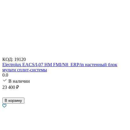
КОД:
19120
Electrolux EACS/I-07 HM FMI/N8_ERP/in настенный блок
мульти сплит-системы
0.0
В наличии
23 400
₽
В корзину