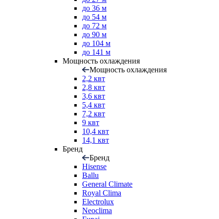
до 36 м
до 54 м
до 72 м
до 90 м
до 104 м
до 141 м
Мощность охлаждения
Мощность охлаждения
2,2 квт
2,8 квт
3,6 квт
5,4 квт
7,2 квт
9 квт
10,4 квт
14,1 квт
Бренд
Бренд
Hisense
Ballu
General Climate
Royal Clima
Electrolux
Neoclima