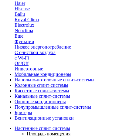
Haier
Hisense
Ballu
Royal Clima
Electrolux
Neoclima
Еще
Функции
Низкое энергопотребление
С очисткой воздуха
с Wi-Fi
On/Off
Инверторные
Мобильные кондиционеры
Напольно-потолоч​ные ​сплит-системы
Колонные ​​сплит-системы
Кассетные сплит-системы
Канальные сплит-системы
Оконные кондиционеры
Полупромышленные сплит-системы
Бризеры
Вентиляционные установки
Настенные сплит-системы
Площадь помещения