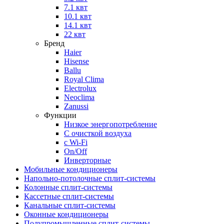
7.1 квт
10.1 квт
14.1 квт
22 квт
Бренд
Haier
Hisense
Ballu
Royal Clima
Electrolux
Neoclima
Zanussi
Функции
Низкое энергопотребление
С очисткой воздуха
с Wi-Fi
On/Off
Инверторные
Мобильные кондиционеры
Напольно-потолоч​ные ​сплит-системы
Колонные ​​сплит-системы
Кассетные сплит-системы
Канальные сплит-системы
Оконные кондиционеры
Полупромышленные сплит-системы