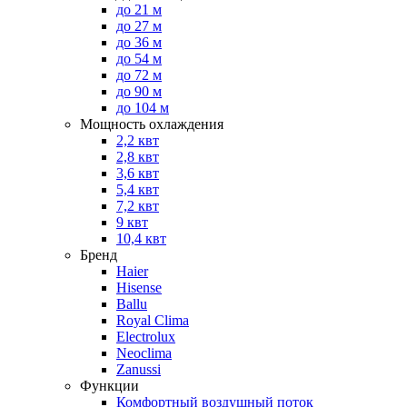
до 21 м
до 27 м
до 36 м
до 54 м
до 72 м
до 90 м
до 104 м
Мощность охлаждения
2,2 квт
2,8 квт
3,6 квт
5,4 квт
7,2 квт
9 квт
10,4 квт
Бренд
Haier
Hisense
Ballu
Royal Clima
Electrolux
Neoclima
Zanussi
Функции
Комфортный воздушный поток