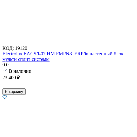
КОД:
19120
Electrolux EACS/I-07 HM FMI/N8_ERP/in настенный блок
мульти сплит-системы
0.0
В наличии
23 400
₽
В корзину