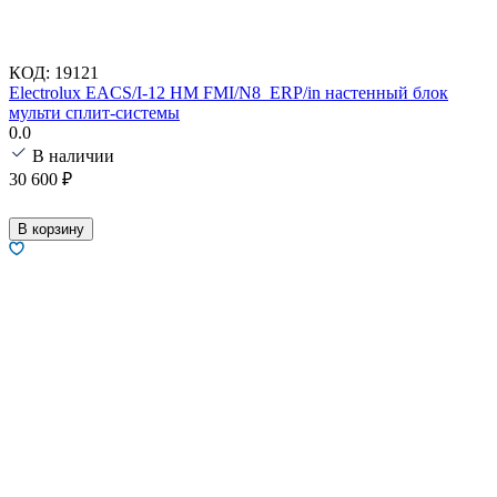
КОД:
19121
Electrolux EACS/I-12 HM FMI/N8_ERP/in настенный блок
мульти сплит-системы
0.0
В наличии
30 600
₽
В корзину