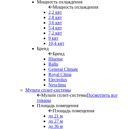
Мощность охлаждения
Мощность охлаждения
2,2 квт
2,8 квт
3,6 квт
5,4 квт
7,2 квт
9 квт
10,4 квт
Бренд
Бренд
Hisense
Ballu
General Climate
Royal Clima
Electrolux
Neoclima
Мульти сплит-системы
Мульти сплит-системы
Посмотреть все
товары
Площадь помещения
Площадь помещения
до 21 м
до 27 м
до 36 м