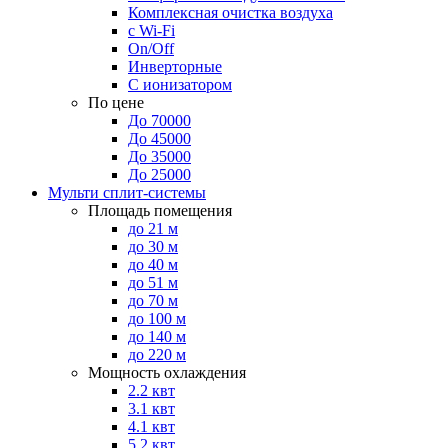
Комплексная очистка воздуха
с Wi-Fi
On/Off
Инверторные
С ионизатором
По цене
До 70000
До 45000
До 35000
До 25000
Мульти сплит-системы
Площадь помещения
до 21 м
до 30 м
до 40 м
до 51 м
до 70 м
до 100 м
до 140 м
до 220 м
Мощность охлаждения
2.2 квт
3.1 квт
4.1 квт
5.2 квт