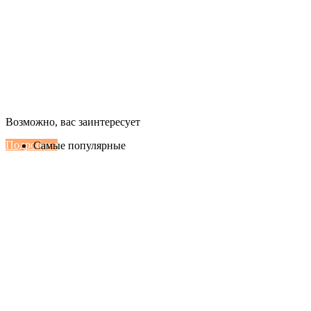
Настенные сплит-системы Haier
Возможно, вас заинтересует
Серии Сoral с функцией Inteligent Air Flow
Подробнее
Самые популярные