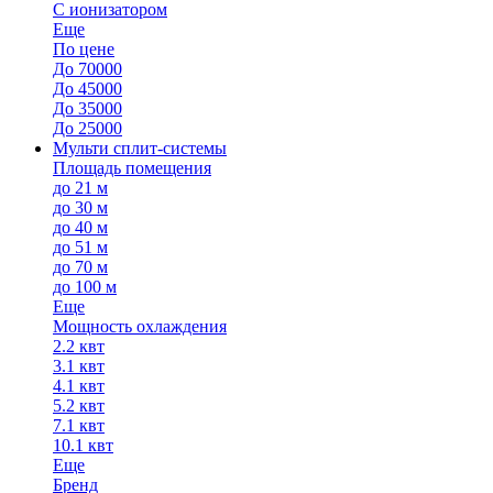
С ионизатором
Еще
По цене
До 70000
До 45000
До 35000
До 25000
Мульти сплит-системы
Площадь помещения
до 21 м
до 30 м
до 40 м
до 51 м
до 70 м
до 100 м
Еще
Мощность охлаждения
2.2 квт
3.1 квт
4.1 квт
5.2 квт
7.1 квт
10.1 квт
Еще
Бренд