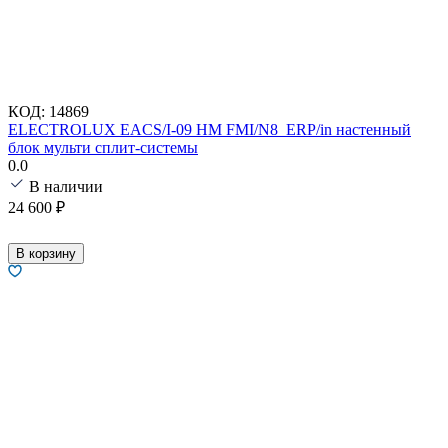
КОД:
14869
ELECTROLUX EACS/I-09 HM FMI/N8_ERP/in настенный
блок мульти сплит-системы
0.0
В наличии
24 600
₽
В корзину