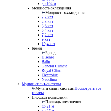
до 104 м
Мощность охлаждения
Мощность охлаждения
2,2 квт
2,8 квт
3,6 квт
5,4 квт
7,2 квт
9 квт
10,4 квт
Бренд
Бренд
Hisense
Ballu
General Climate
Royal Clima
Electrolux
Neoclima
Мульти сплит-системы
Мульти сплит-системы
Посмотреть все
товары
Площадь помещения
Площадь помещения
до 21 м
до 27 м