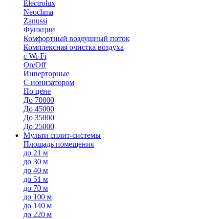
Electrolux
Neoclima
Zanussi
Функции
Комфортный воздушный поток
Комплексная очистка воздуха
с Wi-Fi
On/Off
Инверторные
С ионизатором
По цене
До 70000
До 45000
До 35000
До 25000
Мульти сплит-системы
Площадь помещения
до 21 м
до 30 м
до 40 м
до 51 м
до 70 м
до 100 м
до 140 м
до 220 м