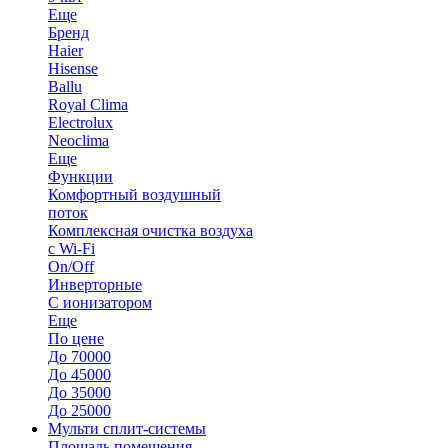
Еще
Бренд
Haier
Hisense
Ballu
Royal Clima
Electrolux
Neoclima
Еще
Функции
Комфортный воздушный
поток
Комплексная очистка воздуха
с Wi-Fi
On/Off
Инверторные
С ионизатором
Еще
По цене
До 70000
До 45000
До 35000
До 25000
Мульти сплит-системы
Площадь помещения