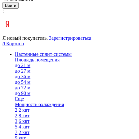
Войти
:
Я новый покупатель.
Зарегистрироваться
0
Корзина
Настенные сплит-системы
Площадь помещения
до 21 м
до 27 м
до 36 м
до 54 м
до 72 м
до 90 м
Еще
Мощность охлаждения
2,2 квт
2,8 квт
3,6 квт
5,4 квт
7,2 квт
9 квт