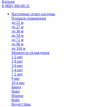
Каталог
8 (800) 300-69-31
Настенные сплит-системы
Площадь помещения
до 21 м
до 27 м
до 36 м
до 54 м
до 72 м
до 90 м
до 104 м
Мощность охлаждения
2,2 квт
2,8 квт
3,6 квт
5,4 квт
7,2 квт
9 квт
10,4 квт
Бренд
Haier
Hisense
Ballu
Royal Clima