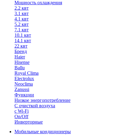
Мощность охлаждения
2.2 квт
3.1 квт
4.1 квт
5.2 квт
7.1 квт
10.1 квт
14.1 квт
22 квт
Бренд
Haier
Hisense
Ballu
Royal Clima
Electrolux
Neoclima
Zanussi
Функции
Низкое энергопотребление
С очисткой воздуха
с Wi-Fi
On/Off
Инверторные
Мобильные кондиционеры