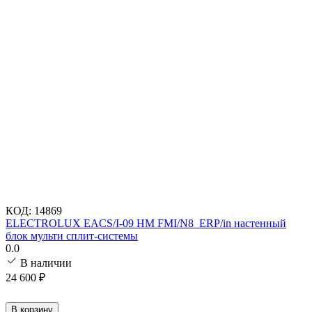
КОД:
14869
ELECTROLUX EACS/I-09 HM FMI/N8_ERP/in настенный
блок мульти сплит-системы
0.0
В наличии
24 600
₽
В корзину