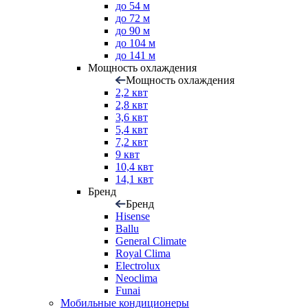
до 54 м
до 72 м
до 90 м
до 104 м
до 141 м
Мощность охлаждения
Мощность охлаждения
2,2 квт
2,8 квт
3,6 квт
5,4 квт
7,2 квт
9 квт
10,4 квт
14,1 квт
Бренд
Бренд
Hisense
Ballu
General Climate
Royal Clima
Electrolux
Neoclima
Funai
Мобильные кондиционеры