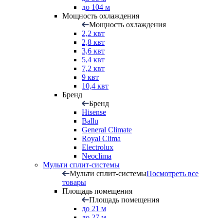
до 104 м
Мощность охлаждения
Мощность охлаждения
2,2 квт
2,8 квт
3,6 квт
5,4 квт
7,2 квт
9 квт
10,4 квт
Бренд
Бренд
Hisense
Ballu
General Climate
Royal Clima
Electrolux
Neoclima
Мульти сплит-системы
Мульти сплит-системы
Посмотреть все
товары
Площадь помещения
Площадь помещения
до 21 м
до 27 м