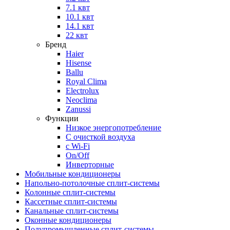
7.1 квт
10.1 квт
14.1 квт
22 квт
Бренд
Haier
Hisense
Ballu
Royal Clima
Electrolux
Neoclima
Zanussi
Функции
Низкое энергопотребление
С очисткой воздуха
с Wi-Fi
On/Off
Инверторные
Мобильные кондиционеры
Напольно-потолоч​ные ​сплит-системы
Колонные ​​сплит-системы
Кассетные сплит-системы
Канальные сплит-системы
Оконные кондиционеры
Полупромышленные сплит-системы