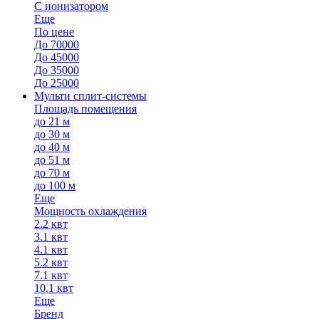
С ионизатором
Еще
По цене
До 70000
До 45000
До 35000
До 25000
Мульти сплит-системы
Площадь помещения
до 21 м
до 30 м
до 40 м
до 51 м
до 70 м
до 100 м
Еще
Мощность охлаждения
2.2 квт
3.1 квт
4.1 квт
5.2 квт
7.1 квт
10.1 квт
Еще
Бренд