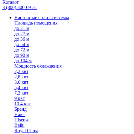
Каталог
8 (800) 300-69-31
Настенные сплит-системы
Площадь помещения
до 21 м
до 27 м
до 36 м
до 54 м
до 72 м
до 90 м
до 104 м
Мощность охлаждения
2,2 квт
2,8 квт
3,6 квт
5,4 квт
7,2 квт
9 квт
10,4 квт
Бренд
Haier
Hisense
Ballu
Royal Clima