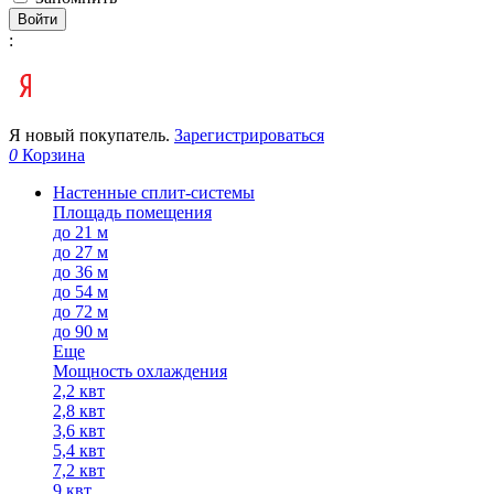
Войти
:
Я новый покупатель.
Зарегистрироваться
0
Корзина
Настенные сплит-системы
Площадь помещения
до 21 м
до 27 м
до 36 м
до 54 м
до 72 м
до 90 м
Еще
Мощность охлаждения
2,2 квт
2,8 квт
3,6 квт
5,4 квт
7,2 квт
9 квт