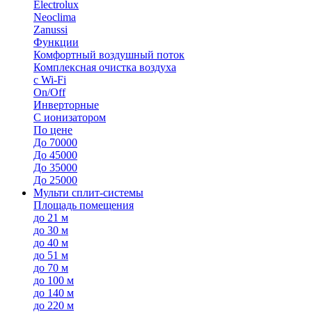
Electrolux
Neoclima
Zanussi
Функции
Комфортный воздушный поток
Комплексная очистка воздуха
с Wi-Fi
On/Off
Инверторные
С ионизатором
По цене
До 70000
До 45000
До 35000
До 25000
Мульти сплит-системы
Площадь помещения
до 21 м
до 30 м
до 40 м
до 51 м
до 70 м
до 100 м
до 140 м
до 220 м