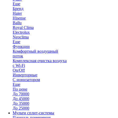
Еще
Бренд
Haier
Hisense
Ballu
Royal Clima
Electrolux
Neoclima
Еще
Функции
Комфортный воздушный
поток
Комплексная очистка воздуха
с Wi-Fi
On/Off
Инверторные
С ионизатором
Еще
По цене
До 70000
До 45000
До 35000
До 25000
Мульти сплит-системы
Площадь помещения