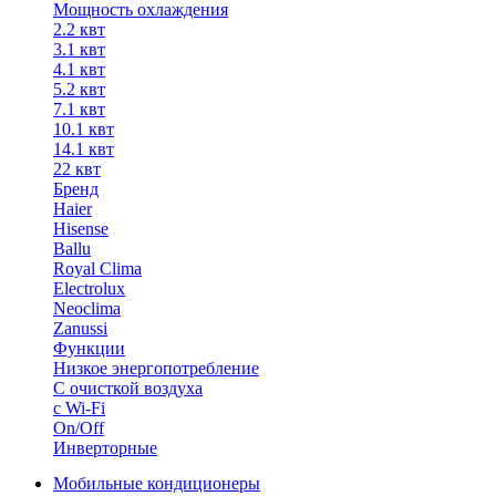
Мощность охлаждения
2.2 квт
3.1 квт
4.1 квт
5.2 квт
7.1 квт
10.1 квт
14.1 квт
22 квт
Бренд
Haier
Hisense
Ballu
Royal Clima
Electrolux
Neoclima
Zanussi
Функции
Низкое энергопотребление
С очисткой воздуха
с Wi-Fi
On/Off
Инверторные
Мобильные кондиционеры