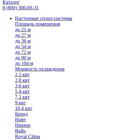
Каталог
8 (800) 300-69-31
Настенные сплит-системы
Площадь помещения
до 21 м
до 27 м
до 36 м
до 54 м
до 72 м
до 90 м
до 104 м
Мощность охлаждения
2,2 квт
2,8 квт
3,6 квт
5,4 квт
7,2 квт
9 квт
10,4 квт
Бренд
Haier
Hisense
Ballu
Royal Clima