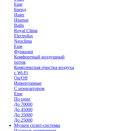
Еще
Бренд
Haier
Hisense
Ballu
Royal Clima
Electrolux
Neoclima
Еще
Функции
Комфортный воздушный
поток
Комплексная очистка воздуха
с Wi-Fi
On/Off
Инверторные
С ионизатором
Еще
По цене
До 70000
До 45000
До 35000
До 25000
Мульти сплит-системы
Площадь помещения