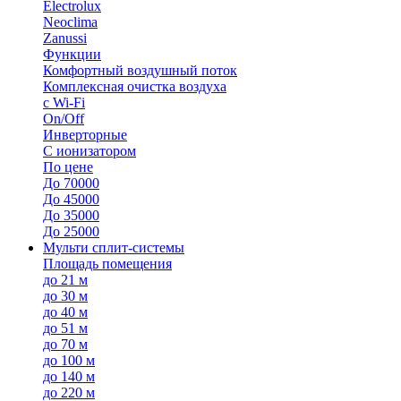
Electrolux
Neoclima
Zanussi
Функции
Комфортный воздушный поток
Комплексная очистка воздуха
с Wi-Fi
On/Off
Инверторные
С ионизатором
По цене
До 70000
До 45000
До 35000
До 25000
Мульти сплит-системы
Площадь помещения
до 21 м
до 30 м
до 40 м
до 51 м
до 70 м
до 100 м
до 140 м
до 220 м