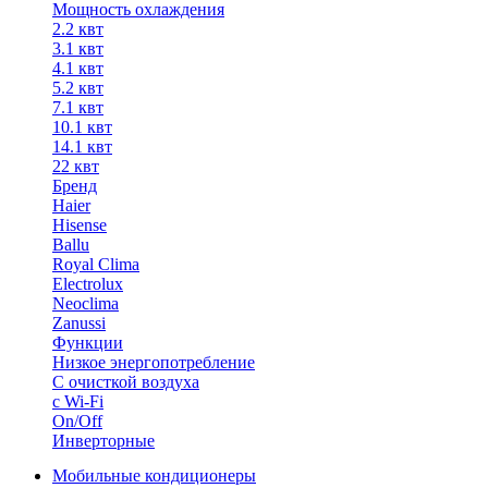
Мощность охлаждения
2.2 квт
3.1 квт
4.1 квт
5.2 квт
7.1 квт
10.1 квт
14.1 квт
22 квт
Бренд
Haier
Hisense
Ballu
Royal Clima
Electrolux
Neoclima
Zanussi
Функции
Низкое энергопотребление
С очисткой воздуха
с Wi-Fi
On/Off
Инверторные
Мобильные кондиционеры