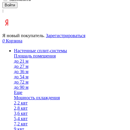
Войти
:
Я новый покупатель.
Зарегистрироваться
0
Корзина
Настенные сплит-системы
Площадь помещения
до 21 м
до 27 м
до 36 м
до 54 м
до 72 м
до 90 м
Еще
Мощность охлаждения
2,2 квт
2,8 квт
3,6 квт
5,4 квт
7,2 квт
9 квт