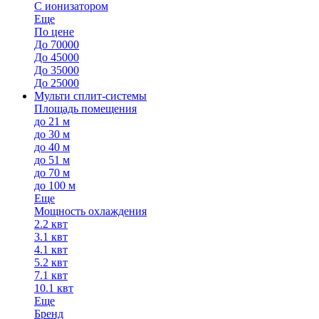
С ионизатором
Еще
По цене
До 70000
До 45000
До 35000
До 25000
Мульти сплит-системы
Площадь помещения
до 21 м
до 30 м
до 40 м
до 51 м
до 70 м
до 100 м
Еще
Мощность охлаждения
2.2 квт
3.1 квт
4.1 квт
5.2 квт
7.1 квт
10.1 квт
Еще
Бренд