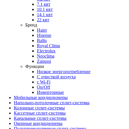
7.1 квт
10.1 квт
14.1 квт
22 квт
Бренд
Haier
Hisense
Ballu
Royal Clima
Electrolux
Neoclima
Zanussi
Функции
Низкое энергопотребление
С очисткой воздуха
с Wi-Fi
On/Off
Инверторные
Мобильные кондиционеры
Напольно-потолоч​ные ​сплит-системы
Колонные ​​сплит-системы
Кассетные сплит-системы
Канальные сплит-системы
Оконные кондиционеры
Полупромышленные сплит-системы