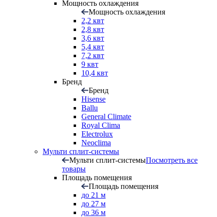
Мощность охлаждения
Мощность охлаждения
2,2 квт
2,8 квт
3,6 квт
5,4 квт
7,2 квт
9 квт
10,4 квт
Бренд
Бренд
Hisense
Ballu
General Climate
Royal Clima
Electrolux
Neoclima
Мульти сплит-системы
Мульти сплит-системы
Посмотреть все
товары
Площадь помещения
Площадь помещения
до 21 м
до 27 м
до 36 м