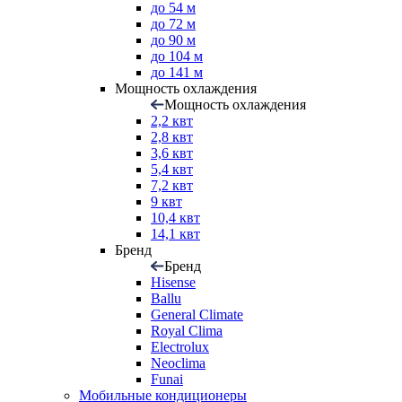
до 54 м
до 72 м
до 90 м
до 104 м
до 141 м
Мощность охлаждения
Мощность охлаждения
2,2 квт
2,8 квт
3,6 квт
5,4 квт
7,2 квт
9 квт
10,4 квт
14,1 квт
Бренд
Бренд
Hisense
Ballu
General Climate
Royal Clima
Electrolux
Neoclima
Funai
Мобильные кондиционеры