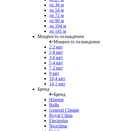
до 36 м
до 54 м
до 72 м
до 90 м
до 104 м
до 141 м
Мощность охлаждения
Мощность охлаждения
2,2 квт
2,8 квт
3,6 квт
5,4 квт
7,2 квт
9 квт
10,4 квт
14,1 квт
Бренд
Бренд
Hisense
Ballu
General Climate
Royal Clima
Electrolux
Neoclima