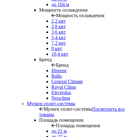
до 104 м
Мощность охлаждения
Мощность охлаждения
2,2 квт
2,8 квт
3,6 квт
5,4 квт
7,2 квт
9 квт
10,4 квт
Бренд
Бренд
Hisense
Ballu
General Climate
Royal Clima
Electrolux
Neoclima
Мульти сплит-системы
Мульти сплит-системы
Посмотреть все
товары
Площадь помещения
Площадь помещения
до 21 м
до 27 м