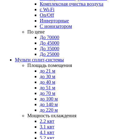
Комплексная очистка воздуха
с Wi-Fi
On/Off
Инверторные
С ионизатором
По цене
До 70000
До 45000
До 35000
До 25000
Мульти сплит-системы
Площадь помещения
до 21 м
до 30 м
до 40 м
до 51 м
до 70 м
до 100 м
до 140 м
до 220 м
Мощность охлаждения
2.2 квт
3.1 квт
4.1 квт
5.2 квт