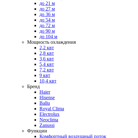
до 21 м
до 27 м
до 36 м
до 54 м
до 72 м
до 90 м
до 104 м
Мощность охлаждения
2,2 квт
2,8 квт
3,6 квт
5,4 квт
7,2 квт
9 квт
10,4 квт
Бренд
Haier
Hisense
Ballu
Royal Clima
Electrolux
Neoclima
Zanussi
Функции
Комфортный воздушный поток