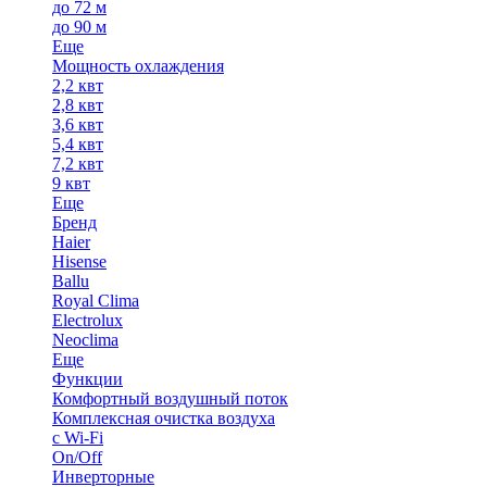
до 72 м
до 90 м
Еще
Мощность охлаждения
2,2 квт
2,8 квт
3,6 квт
5,4 квт
7,2 квт
9 квт
Еще
Бренд
Haier
Hisense
Ballu
Royal Clima
Electrolux
Neoclima
Еще
Функции
Комфортный воздушный поток
Комплексная очистка воздуха
с Wi-Fi
On/Off
Инверторные