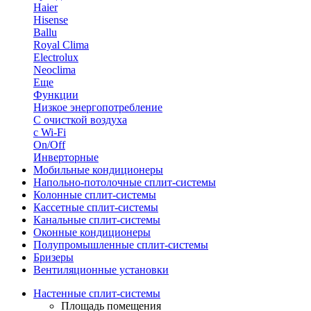
Haier
Hisense
Ballu
Royal Clima
Electrolux
Neoclima
Еще
Функции
Низкое энергопотребление
С очисткой воздуха
с Wi-Fi
On/Off
Инверторные
Мобильные кондиционеры
Напольно-потолоч​ные ​сплит-системы
Колонные ​​сплит-системы
Кассетные сплит-системы
Канальные сплит-системы
Оконные кондиционеры
Полупромышленные сплит-системы
Бризеры
Вентиляционные установки
Настенные сплит-системы
Площадь помещения