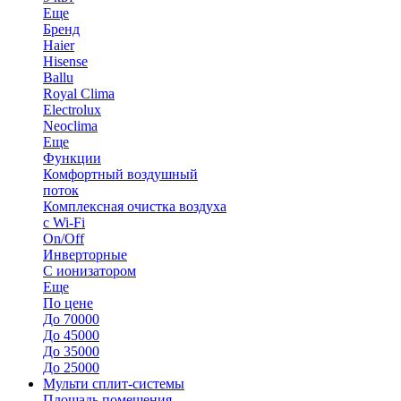
Еще
Бренд
Haier
Hisense
Ballu
Royal Clima
Electrolux
Neoclima
Еще
Функции
Комфортный воздушный
поток
Комплексная очистка воздуха
с Wi-Fi
On/Off
Инверторные
С ионизатором
Еще
По цене
До 70000
До 45000
До 35000
До 25000
Мульти сплит-системы
Площадь помещения