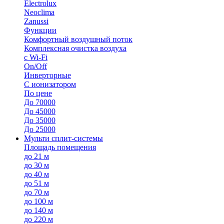
Electrolux
Neoclima
Zanussi
Функции
Комфортный воздушный поток
Комплексная очистка воздуха
с Wi-Fi
On/Off
Инверторные
С ионизатором
По цене
До 70000
До 45000
До 35000
До 25000
Мульти сплит-системы
Площадь помещения
до 21 м
до 30 м
до 40 м
до 51 м
до 70 м
до 100 м
до 140 м
до 220 м