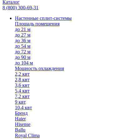
Каталог
8 (800) 300-69-31
Настенные сплит-системы
Площадь помещения
до 21 м
до 27 м
до 36 м
до 54 м
до 72 м
до 90 м
до 104 м
Мощность охлаждения
2,2 квт
2,8 квт
3,6 квт
5,4 квт
7,2 квт
9 квт
10,4 квт
Бренд
Haier
Hisense
Ballu
Royal Clima