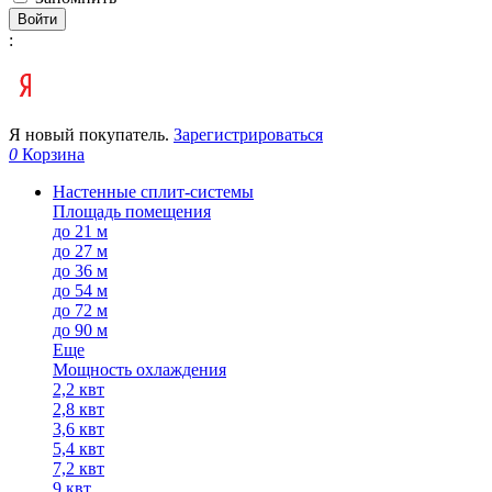
Войти
:
Я новый покупатель.
Зарегистрироваться
0
Корзина
Настенные сплит-системы
Площадь помещения
до 21 м
до 27 м
до 36 м
до 54 м
до 72 м
до 90 м
Еще
Мощность охлаждения
2,2 квт
2,8 квт
3,6 квт
5,4 квт
7,2 квт
9 квт