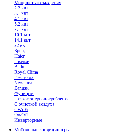
Мощность охлаждения
2.2 квт
3.1 квт
4.1 квт
5.2 квт
7.1 квт
10.1 квт
14.1 квт
22 квт
Бренд
Haier
Hisense
Ballu
Royal Clima
Electrolux
Neoclima
Zanussi
Функции
Низкое энергопотребление
С очисткой воздуха
с Wi-Fi
On/Off
Инверторные
Мобильные кондиционеры