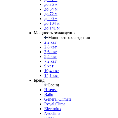
до 36 м
до 54 м
до 72 м
до 90 м
до 104 м
до 141 м
Мощность охлаждения
Мощность охлаждения
2,2 квт
2,8 квт
3,6 квт
5,4 квт
7,2 квт
9 квт
10,4 квт
14,1 квт
Бренд
Бренд
Hisense
Ballu
General Climate
Royal Clima
Electrolux
Neoclima