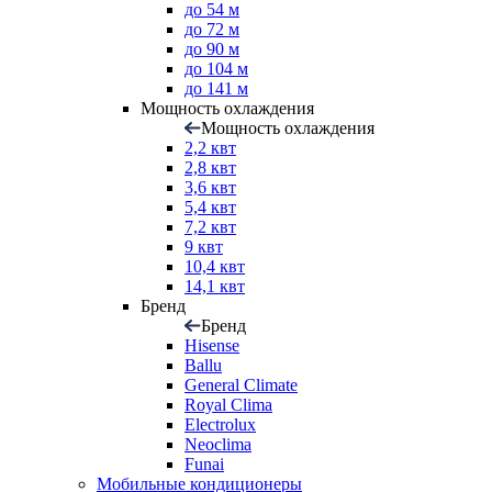
до 54 м
до 72 м
до 90 м
до 104 м
до 141 м
Мощность охлаждения
Мощность охлаждения
2,2 квт
2,8 квт
3,6 квт
5,4 квт
7,2 квт
9 квт
10,4 квт
14,1 квт
Бренд
Бренд
Hisense
Ballu
General Climate
Royal Clima
Electrolux
Neoclima
Funai
Мобильные кондиционеры