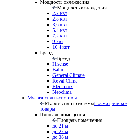
Мощность охлаждения
Мощность охлаждения
2,2 квт
2,8 квт
3,6 квт
5,4 квт
7,2 квт
9 квт
10,4 квт
Бренд
Бренд
Hisense
Ballu
General Climate
Royal Clima
Electrolux
Neoclima
Мульти сплит-системы
Мульти сплит-системы
Посмотреть все
товары
Площадь помещения
Площадь помещения
до 21 м
до 27 м
до 36 м