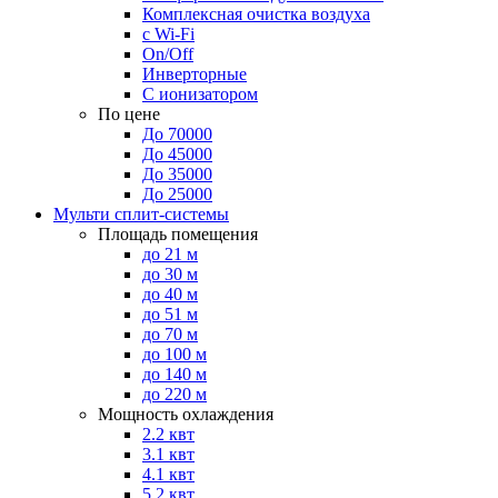
Комплексная очистка воздуха
с Wi-Fi
On/Off
Инверторные
С ионизатором
По цене
До 70000
До 45000
До 35000
До 25000
Мульти сплит-системы
Площадь помещения
до 21 м
до 30 м
до 40 м
до 51 м
до 70 м
до 100 м
до 140 м
до 220 м
Мощность охлаждения
2.2 квт
3.1 квт
4.1 квт
5.2 квт