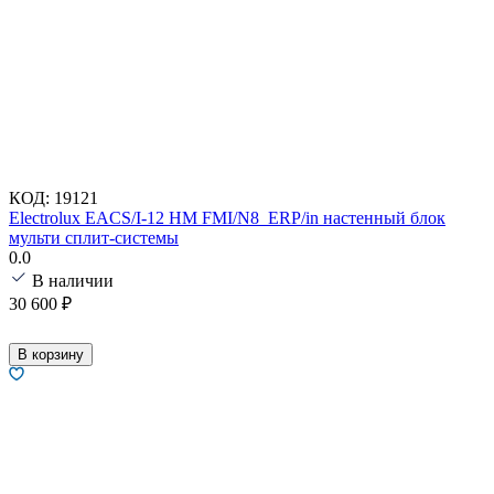
КОД:
19121
Electrolux EACS/I-12 HM FMI/N8_ERP/in настенный блок
мульти сплит-системы
0.0
В наличии
30 600
₽
В корзину