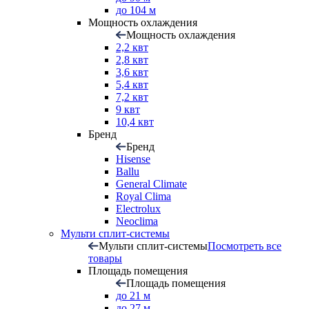
до 104 м
Мощность охлаждения
Мощность охлаждения
2,2 квт
2,8 квт
3,6 квт
5,4 квт
7,2 квт
9 квт
10,4 квт
Бренд
Бренд
Hisense
Ballu
General Climate
Royal Clima
Electrolux
Neoclima
Мульти сплит-системы
Мульти сплит-системы
Посмотреть все
товары
Площадь помещения
Площадь помещения
до 21 м
до 27 м