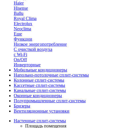
Haier
Hisense
Ballu
Royal Clima
Electrolux
Neoclima
Еще
Функции
Низкое энергопотребление
С очисткой воздуха
с Wi-Fi
On/Off
Инверторные
Мобильные кондиционеры
Напольно-потолоч​ные ​сплит-системы
Колонные ​​сплит-системы
Кассетные сплит-системы
Канальные сплит-системы
Оконные кондиционеры
Полупромышленные сплит-системы
Бризеры
Вентиляционные установки
Настенные сплит-системы
Площадь помещения