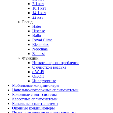
7.1 квт
10.1 квт
14.1 квт
22 квт
Бренд
Haier
Hisense
Ballu
Royal Clima
Electrolux
Neoclima
Zanussi
Функции
Низкое энергопотребление
С очисткой воздуха
с Wi-Fi
On/Off
Инверторные
Мобильные кондиционеры
Напольно-потолоч​ные ​сплит-системы
Колонные ​​сплит-системы
Кассетные сплит-системы
Канальные сплит-системы
Оконные кондиционеры
Полупромышленные сплит-системы