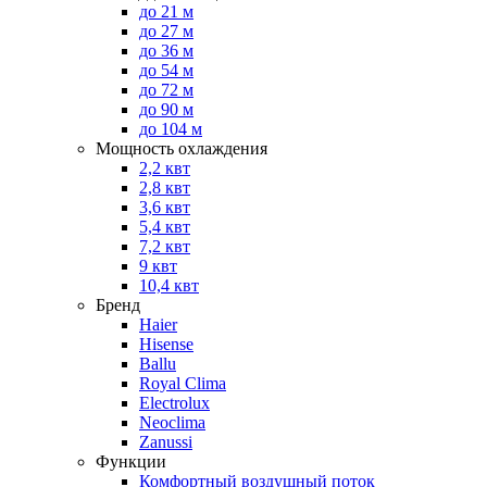
до 21 м
до 27 м
до 36 м
до 54 м
до 72 м
до 90 м
до 104 м
Мощность охлаждения
2,2 квт
2,8 квт
3,6 квт
5,4 квт
7,2 квт
9 квт
10,4 квт
Бренд
Haier
Hisense
Ballu
Royal Clima
Electrolux
Neoclima
Zanussi
Функции
Комфортный воздушный поток