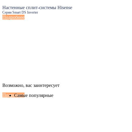
Настенные сплит-системы Hisense
Серии Smart DS Inverter
Подробнее
Настенные сплит-системы Haier
Возможно, вас заинтересует
Серии Сoral с функцией Inteligent Air Flow
Подробнее
Самые популярные