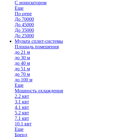
С ионизатором
Еще
По цене
До 70000
До 45000
До 35000
До 25000
Мульти сплит-системы
Площадь помещения
до 21 м
до 30 м
до 40 м
до 51 м
до 70 м
до 100 м
Еще
Мощность охлаждения
2.2 квт
3.1 квт
4.1 квт
5.2 квт
7.1 квт
10.1 квт
Еще
Бренд