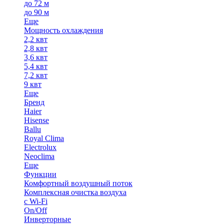
до 72 м
до 90 м
Еще
Мощность охлаждения
2,2 квт
2,8 квт
3,6 квт
5,4 квт
7,2 квт
9 квт
Еще
Бренд
Haier
Hisense
Ballu
Royal Clima
Electrolux
Neoclima
Еще
Функции
Комфортный воздушный поток
Комплексная очистка воздуха
с Wi-Fi
On/Off
Инверторные