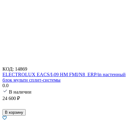
КОД:
14869
ELECTROLUX EACS/I-09 HM FMI/N8_ERP/in настенный
блок мульти сплит-системы
0.0
В наличии
24 600
₽
В корзину