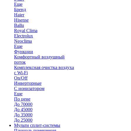
Еще
Бренд
Haier
Hisense
Ballu
Royal Clima
Electrolux
Neoclima
Еще
Функции
Комфортный воздушный
поток
Комплексная очистка воздуха
с Wi-Fi
On/Off
Инверторные
С ионизатором
Еще
По цене
До 70000
До 45000
До 35000
До 25000
Мульти сплит-системы
Площадь помещения