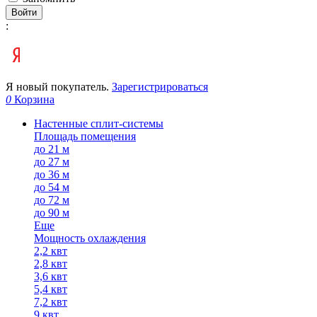
Войти
:
Я новый покупатель.
Зарегистрироваться
0
Корзина
Настенные сплит-системы
Площадь помещения
до 21 м
до 27 м
до 36 м
до 54 м
до 72 м
до 90 м
Еще
Мощность охлаждения
2,2 квт
2,8 квт
3,6 квт
5,4 квт
7,2 квт
9 квт