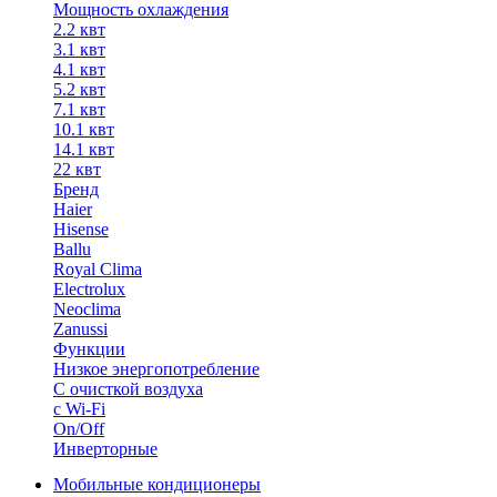
Мощность охлаждения
2.2 квт
3.1 квт
4.1 квт
5.2 квт
7.1 квт
10.1 квт
14.1 квт
22 квт
Бренд
Haier
Hisense
Ballu
Royal Clima
Electrolux
Neoclima
Zanussi
Функции
Низкое энергопотребление
С очисткой воздуха
с Wi-Fi
On/Off
Инверторные
Мобильные кондиционеры