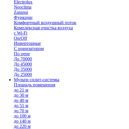
Electrolux
Neoclima
Zanussi
Функции
Комфортный воздушный поток
Комплексная очистка воздуха
с Wi-Fi
On/Off
Инверторные
С ионизатором
По цене
До 70000
До 45000
До 35000
До 25000
Мульти сплит-системы
Площадь помещения
до 21 м
до 30 м
до 40 м
до 51 м
до 70 м
до 100 м
до 140 м
до 220 м