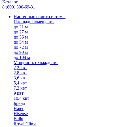
Каталог
8 (800) 300-69-31
Настенные сплит-системы
Площадь помещения
до 21 м
до 27 м
до 36 м
до 54 м
до 72 м
до 90 м
до 104 м
Мощность охлаждения
2,2 квт
2,8 квт
3,6 квт
5,4 квт
7,2 квт
9 квт
10,4 квт
Бренд
Haier
Hisense
Ballu
Royal Clima