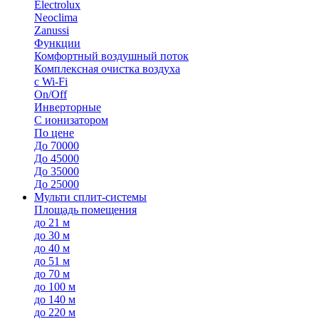
Electrolux
Neoclima
Zanussi
Функции
Комфортный воздушный поток
Комплексная очистка воздуха
с Wi-Fi
On/Off
Инверторные
С ионизатором
По цене
До 70000
До 45000
До 35000
До 25000
Мульти сплит-системы
Площадь помещения
до 21 м
до 30 м
до 40 м
до 51 м
до 70 м
до 100 м
до 140 м
до 220 м