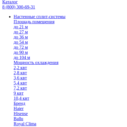
Каталог
8 (800) 300-69-31
Настенные сплит-системы
Площадь помещения
до 21 м
до 27 м
до 36 м
до 54 м
до 72 м
до 90 м
до 104 м
Мощность охлаждения
2,2 квт
2,8 квт
3,6 квт
5,4 квт
7,2 квт
9 квт
10,4 квт
Бренд
Haier
Hisense
Ballu
Royal Clima