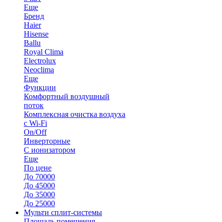
Еще
Бренд
Haier
Hisense
Ballu
Royal Clima
Electrolux
Neoclima
Еще
Функции
Комфортный воздушный
поток
Комплексная очистка воздуха
с Wi-Fi
On/Off
Инверторные
С ионизатором
Еще
По цене
До 70000
До 45000
До 35000
До 25000
Мульти сплит-системы
Площадь помещения