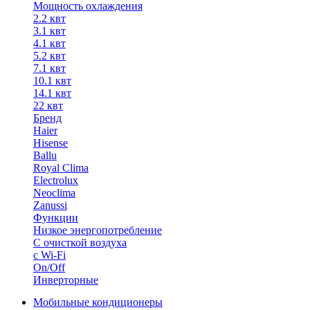
Мощность охлаждения
2.2 квт
3.1 квт
4.1 квт
5.2 квт
7.1 квт
10.1 квт
14.1 квт
22 квт
Бренд
Haier
Hisense
Ballu
Royal Clima
Electrolux
Neoclima
Zanussi
Функции
Низкое энергопотребление
С очисткой воздуха
с Wi-Fi
On/Off
Инверторные
Мобильные кондиционеры