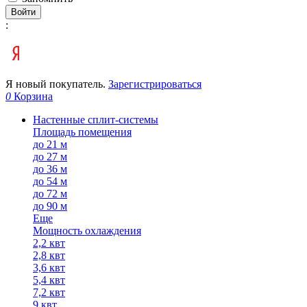
Войти
:
Я новый покупатель.
Зарегистрироваться
0
Корзина
Настенные сплит-системы
Площадь помещения
до 21 м
до 27 м
до 36 м
до 54 м
до 72 м
до 90 м
Еще
Мощность охлаждения
2,2 квт
2,8 квт
3,6 квт
5,4 квт
7,2 квт
9 квт