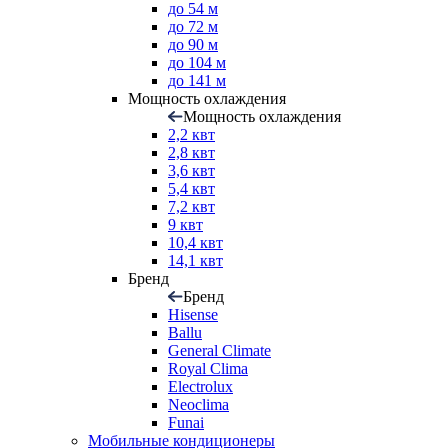
до 54 м
до 72 м
до 90 м
до 104 м
до 141 м
Мощность охлаждения
Мощность охлаждения
2,2 квт
2,8 квт
3,6 квт
5,4 квт
7,2 квт
9 квт
10,4 квт
14,1 квт
Бренд
Бренд
Hisense
Ballu
General Climate
Royal Clima
Electrolux
Neoclima
Funai
Мобильные кондиционеры