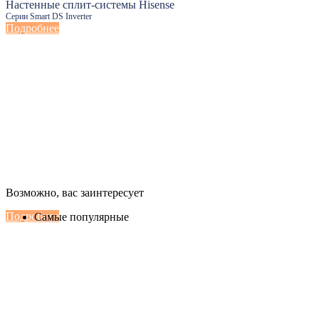
Настенные сплит-системы Hisense
Серии Smart DS Inverter
Подробнее
Настенные сплит-системы Haier
Возможно, вас заинтересует
Серии Сoral с функцией Inteligent Air Flow
Подробнее
Самые популярные