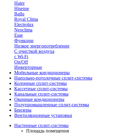
Haier
Hisense
Ballu
Royal Clima
Electrolux
Neoclima
Еще
Функции
Низкое энергопотребление
С очисткой воздуха
с Wi-Fi
On/Off
Инверторные
Мобильные кондиционеры
Напольно-потолоч​ные ​сплит-системы
Колонные ​​сплит-системы
Кассетные сплит-системы
Канальные сплит-системы
Оконные кондиционеры
Полупромышленные сплит-системы
Бризеры
Вентиляционные установки
Настенные сплит-системы
Площадь помещения