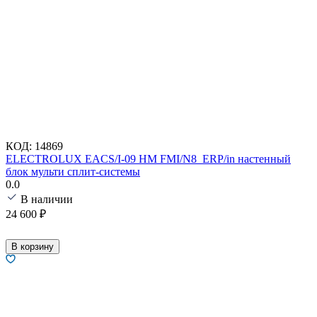
КОД:
14869
ELECTROLUX EACS/I-09 HM FMI/N8_ERP/in настенный
блок мульти сплит-системы
0.0
В наличии
24 600
₽
В корзину