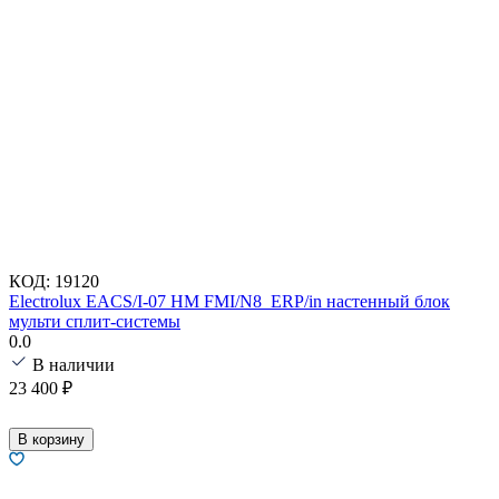
КОД:
19120
Electrolux EACS/I-07 HM FMI/N8_ERP/in настенный блок
мульти сплит-системы
0.0
В наличии
23 400
₽
В корзину