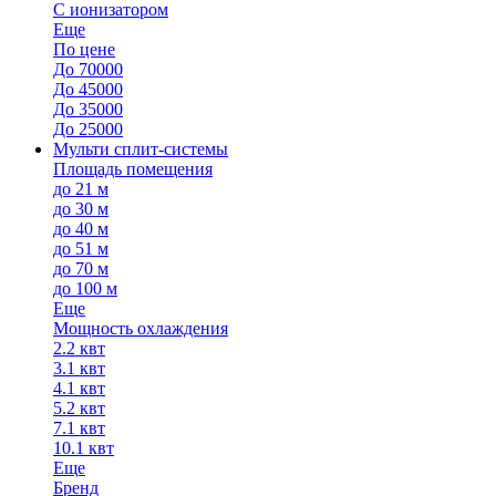
С ионизатором
Еще
По цене
До 70000
До 45000
До 35000
До 25000
Мульти сплит-системы
Площадь помещения
до 21 м
до 30 м
до 40 м
до 51 м
до 70 м
до 100 м
Еще
Мощность охлаждения
2.2 квт
3.1 квт
4.1 квт
5.2 квт
7.1 квт
10.1 квт
Еще
Бренд