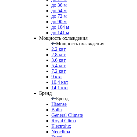
до 36 м
до 54 м
до 72 м
до 90 м
до 104 м
до 141 м
Мощность охлаждения
Мощность охлаждения
2,2 квт
2,8 квт
3,6 квт
5,4 квт
7,2 квт
9 квт
10,4 квт
14,1 квт
Бренд
Бренд
Hisense
Ballu
General Climate
Royal Clima
Electrolux
Neoclima