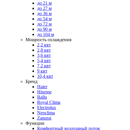
до 21 м
до 27 м
до 36 м
до 54 м
до 72 м
до 90 м
до 104 м
Мощность охлаждения
2,2 квт
2,8 квт
3,6 квт
5,4 квт
7,2 квт
9 квт
10,4 квт
Бренд
Haier
Hisense
Ballu
Royal Clima
Electrolux
Neoclima
Zanussi
Функции
Комфортный воздушный поток