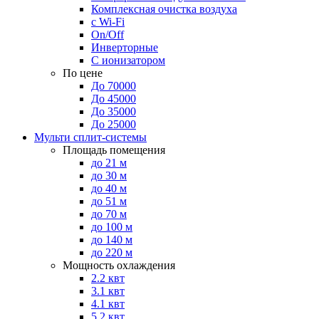
Комплексная очистка воздуха
с Wi-Fi
On/Off
Инверторные
С ионизатором
По цене
До 70000
До 45000
До 35000
До 25000
Мульти сплит-системы
Площадь помещения
до 21 м
до 30 м
до 40 м
до 51 м
до 70 м
до 100 м
до 140 м
до 220 м
Мощность охлаждения
2.2 квт
3.1 квт
4.1 квт
5.2 квт