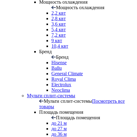
Мощность охлаждения
Мощность охлаждения
2,2 квт
2,8 квт
3,6 квт
5,4 квт
7,2 квт
9 квт
10,4 квт
Бренд
Бренд
Hisense
Ballu
General Climate
Royal Clima
Electrolux
Neoclima
Мульти сплит-системы
Мульти сплит-системы
Посмотреть все
товары
Площадь помещения
Площадь помещения
до 21 м
до 27 м
до 36 м