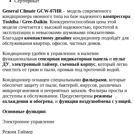
Сертификат
General Climate GCW-07НR
- модель современного
кондиционера оконного типа на базе надежного
компрессора
Toshiba / Gree-Daikin
. Конкурентоспособная цена этой
модели сочетается с высокой надежностью, простотой в
эксплуатации и невысокими шумовыми показателями.
Благодаря
компактному дизайну
кондиционер подойдёт для
обслуживания квартир, офисов, частных домов.
Кондиционер удобен в управлении: в наличии
функциональная
сенсорная индикаторная панель
и
пульт
ДУ
,
электронный таймер
,
съемный корпус
, который легко
очистить от грязи и пыли, промыв под проточной водой.
Кондиционер оснащен специальными
фильтрами
, которые
обеспечат защиту от пыли, бактерий, вирусов, различных
микроорганизмов и неприятных запахов. Фильтры просты и
доступны в обслуживании. Предусмотрены
режимы
охлаждения и обогрева
, и
функция воздухообмена с улицей.
Основные функции:
Электронное управление
Режим Таймер