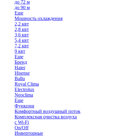
до 72 м
до 90 м
Еще
Мощность охлаждения
2,2 квт
2,8 квт
3,6 квт
5,4 квт
7,2 квт
9 квт
Еще
Бренд
Haier
Hisense
Ballu
Royal Clima
Electrolux
Neoclima
Еще
Функции
Комфортный воздушный поток
Комплексная очистка воздуха
с Wi-Fi
On/Off
Инверторные