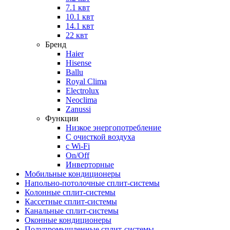
7.1 квт
10.1 квт
14.1 квт
22 квт
Бренд
Haier
Hisense
Ballu
Royal Clima
Electrolux
Neoclima
Zanussi
Функции
Низкое энергопотребление
С очисткой воздуха
с Wi-Fi
On/Off
Инверторные
Мобильные кондиционеры
Напольно-потолоч​ные ​сплит-системы
Колонные ​​сплит-системы
Кассетные сплит-системы
Канальные сплит-системы
Оконные кондиционеры
Полупромышленные сплит-системы