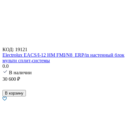
КОД:
19121
Electrolux EACS/I-12 HM FMI/N8_ERP/in настенный блок
мульти сплит-системы
0.0
В наличии
30 600
₽
В корзину