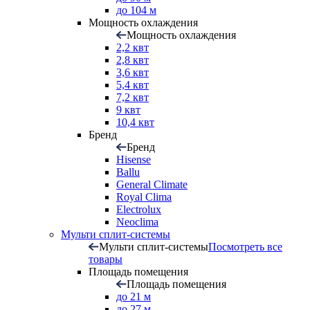
до 104 м
Мощность охлаждения
Мощность охлаждения
2,2 квт
2,8 квт
3,6 квт
5,4 квт
7,2 квт
9 квт
10,4 квт
Бренд
Бренд
Hisense
Ballu
General Climate
Royal Clima
Electrolux
Neoclima
Мульти сплит-системы
Мульти сплит-системы
Посмотреть все
товары
Площадь помещения
Площадь помещения
до 21 м
до 27 м