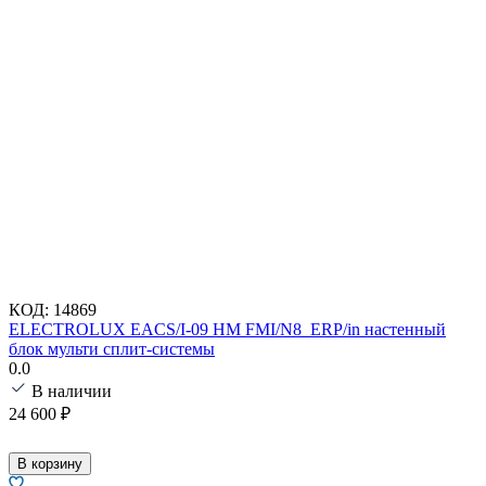
КОД:
14869
ELECTROLUX EACS/I-09 HM FMI/N8_ERP/in настенный
блок мульти сплит-системы
0.0
В наличии
24 600
₽
В корзину