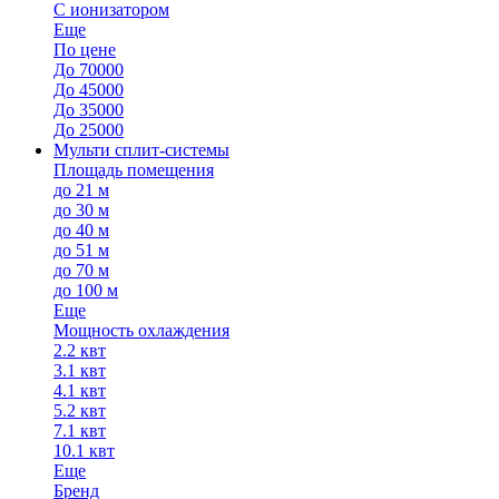
С ионизатором
Еще
По цене
До 70000
До 45000
До 35000
До 25000
Мульти сплит-системы
Площадь помещения
до 21 м
до 30 м
до 40 м
до 51 м
до 70 м
до 100 м
Еще
Мощность охлаждения
2.2 квт
3.1 квт
4.1 квт
5.2 квт
7.1 квт
10.1 квт
Еще
Бренд