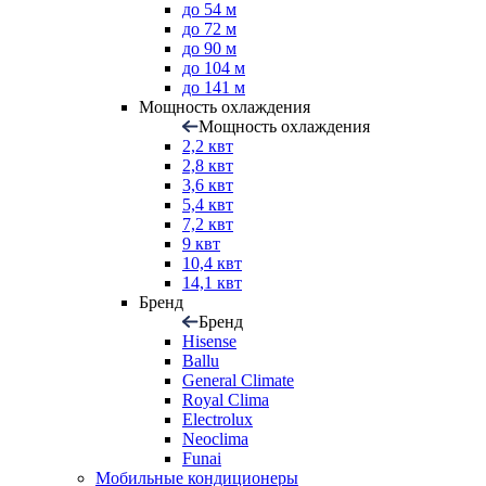
до 54 м
до 72 м
до 90 м
до 104 м
до 141 м
Мощность охлаждения
Мощность охлаждения
2,2 квт
2,8 квт
3,6 квт
5,4 квт
7,2 квт
9 квт
10,4 квт
14,1 квт
Бренд
Бренд
Hisense
Ballu
General Climate
Royal Clima
Electrolux
Neoclima
Funai
Мобильные кондиционеры