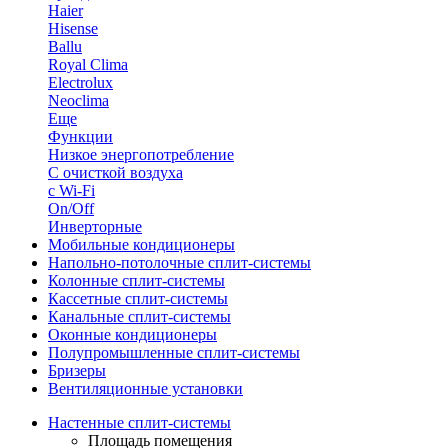
Haier
Hisense
Ballu
Royal Clima
Electrolux
Neoclima
Еще
Функции
Низкое энергопотребление
С очисткой воздуха
с Wi-Fi
On/Off
Инверторные
Мобильные кондиционеры
Напольно-потолоч​ные ​сплит-системы
Колонные ​​сплит-системы
Кассетные сплит-системы
Канальные сплит-системы
Оконные кондиционеры
Полупромышленные сплит-системы
Бризеры
Вентиляционные установки
Настенные сплит-системы
Площадь помещения