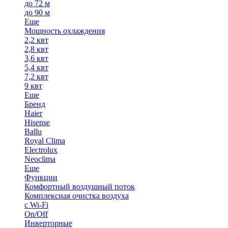
до 72 м
до 90 м
Еще
Мощность охлаждения
2,2 квт
2,8 квт
3,6 квт
5,4 квт
7,2 квт
9 квт
Еще
Бренд
Haier
Hisense
Ballu
Royal Clima
Electrolux
Neoclima
Еще
Функции
Комфортный воздушный поток
Комплексная очистка воздуха
с Wi-Fi
On/Off
Инверторные