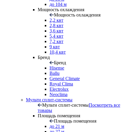
до 104 м
Мощность охлаждения
Мощность охлаждения
2,2 квт
2,8 квт
3,6 квт
5,4 квт
7,2 квт
9 квт
10,4 квт
Бренд
Бренд
Hisense
Ballu
General Climate
Royal Clima
Electrolux
Neoclima
Мульти сплит-системы
Мульти сплит-системы
Посмотреть все
товары
Площадь помещения
Площадь помещения
до 21 м
до 27 м