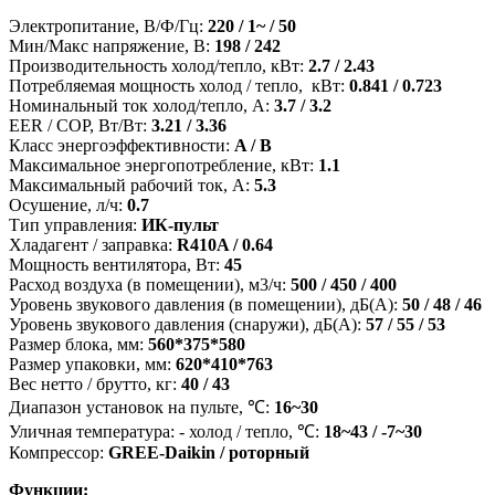
Электропитание, В/Ф/Гц:
220 / 1~ / 50
Мин/Макс напряжение, В:
198 / 242
Производительность холод/тепло, кВт:
2.7 / 2.43
Потребляемая мощность холод / тепло, кВт:
0.841 / 0.723
Номинальный ток холод/тепло, A:
3.7 / 3.2
EER / COP, Вт/Вт:
3.21 / 3.36
Класс энергоэффективности:
A / B
Максимальное энергопотребление, кВт:
1.1
Максимальный рабочий ток, A:
5.3
Осушение, л/ч:
0.7
Тип управления:
ИК-пульт
Хладагент / заправка:
R410A / 0.64
Мощность вентилятора, Вт:
45
Расход воздуха (в помещении), м3/ч:
500 / 450 / 400
Уровень звукового давления (в помещении), дБ(А):
50 / 48 / 46
Уровень звукового давления (снаружи), дБ(А):
57 / 55 / 53
Размер блока, мм:
560*375*580
Размер упаковки, мм:
620*410*763
Вес нетто / брутто, кг:
40 / 43
Диапазон установок на пульте, ℃:
16~30
Уличная температура: - холод / тепло, ℃:
18~43 / -7~30
Компрессор:
GREE-Daikin / роторный
Функции: