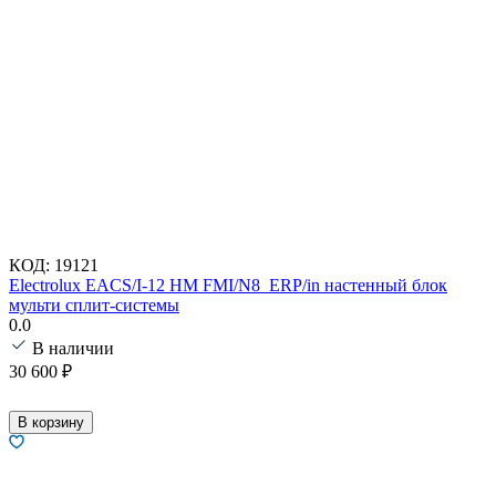
КОД:
19121
Electrolux EACS/I-12 HM FMI/N8_ERP/in настенный блок
мульти сплит-системы
0.0
В наличии
30 600
₽
В корзину