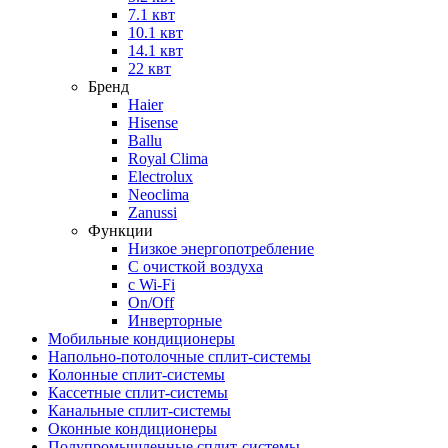
7.1 квт
10.1 квт
14.1 квт
22 квт
Бренд
Haier
Hisense
Ballu
Royal Clima
Electrolux
Neoclima
Zanussi
Функции
Низкое энергопотребление
С очисткой воздуха
с Wi-Fi
On/Off
Инверторные
Мобильные кондиционеры
Напольно-потолоч​ные ​сплит-системы
Колонные ​​сплит-системы
Кассетные сплит-системы
Канальные сплит-системы
Оконные кондиционеры
Полупромышленные сплит-системы