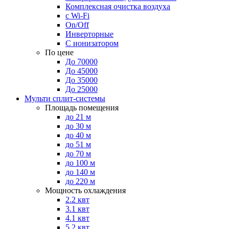
Комплексная очистка воздуха
с Wi-Fi
On/Off
Инверторные
С ионизатором
По цене
До 70000
До 45000
До 35000
До 25000
Мульти сплит-системы
Площадь помещения
до 21 м
до 30 м
до 40 м
до 51 м
до 70 м
до 100 м
до 140 м
до 220 м
Мощность охлаждения
2.2 квт
3.1 квт
4.1 квт
5.2 квт