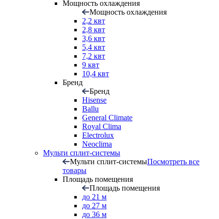
Мощность охлаждения
Мощность охлаждения
2,2 квт
2,8 квт
3,6 квт
5,4 квт
7,2 квт
9 квт
10,4 квт
Бренд
Бренд
Hisense
Ballu
General Climate
Royal Clima
Electrolux
Neoclima
Мульти сплит-системы
Мульти сплит-системы
Посмотреть все
товары
Площадь помещения
Площадь помещения
до 21 м
до 27 м
до 36 м