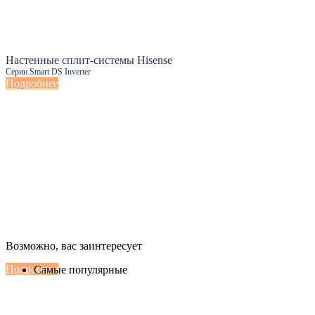
Настенные сплит-системы Hisense
Серии Smart DS Inverter
Подробнее
Настенные сплит-системы Haier
Возможно, вас заинтересует
Серии Сoral с функцией Inteligent Air Flow
Подробнее
Самые популярные