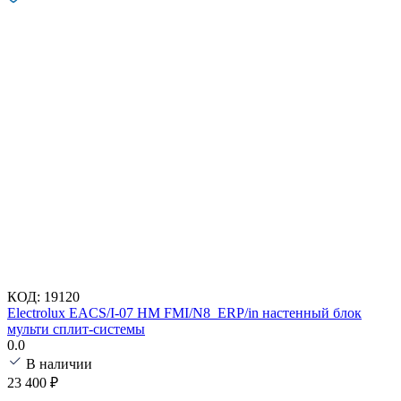
КОД:
19120
Electrolux EACS/I-07 HM FMI/N8_ERP/in настенный блок
мульти сплит-системы
0.0
В наличии
23 400
₽