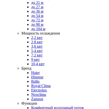
до 21 м
до 27 м
до 36 м
до 54 м
до 72 м
до 90 м
до 104 м
Мощность охлаждения
2,2 квт
2,8 квт
3,6 квт
5,4 квт
7,2 квт
9 квт
10,4 квт
Бренд
Haier
Hisense
Ballu
Royal Clima
Electrolux
Neoclima
Zanussi
Функции
Комфортный воздушный поток