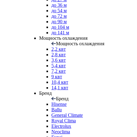
до 36 м
до 54 м
до 72 м
до 90 м
до 104 м
до 141 м
Мощность охлаждения
Мощность охлаждения
2,2 квт
2,8 квт
3,6 квт
5,4 квт
7,2 квт
9 квт
10,4 квт
14,1 квт
Бренд
Бренд
Hisense
Ballu
General Climate
Royal Clima
Electrolux
Neoclima