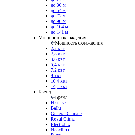
до 36 м
до 54 м
до 72 м
до 90 м
до 104 м
до 141 м
Мощность охлаждения
Мощность охлаждения
2,2 квт
2,8 квт
3,6 квт
5,4 квт
7,2 квт
9 квт
10,4 квт
14,1 квт
Бренд
Бренд
Hisense
Ballu
General Climate
Royal Clima
Electrolux
Neoclima