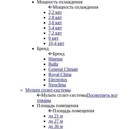
Мощность охлаждения
Мощность охлаждения
2,2 квт
2,8 квт
3,6 квт
5,4 квт
7,2 квт
9 квт
10,4 квт
Бренд
Бренд
Hisense
Ballu
General Climate
Royal Clima
Electrolux
Neoclima
Мульти сплит-системы
Мульти сплит-системы
Посмотреть все
товары
Площадь помещения
Площадь помещения
до 21 м
до 27 м
до 36 м