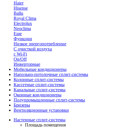
Haier
Hisense
Ballu
Royal Clima
Electrolux
Neoclima
Еще
Функции
Низкое энергопотребление
С очисткой воздуха
с Wi-Fi
On/Off
Инверторные
Мобильные кондиционеры
Напольно-потолоч​ные ​сплит-системы
Колонные ​​сплит-системы
Кассетные сплит-системы
Канальные сплит-системы
Оконные кондиционеры
Полупромышленные сплит-системы
Бризеры
Вентиляционные установки
Настенные сплит-системы
Площадь помещения