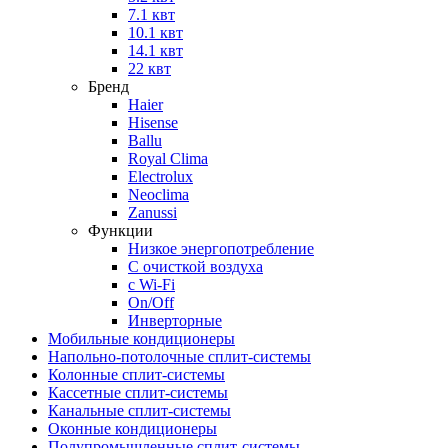
7.1 квт
10.1 квт
14.1 квт
22 квт
Бренд
Haier
Hisense
Ballu
Royal Clima
Electrolux
Neoclima
Zanussi
Функции
Низкое энергопотребление
С очисткой воздуха
с Wi-Fi
On/Off
Инверторные
Мобильные кондиционеры
Напольно-потолоч​ные ​сплит-системы
Колонные ​​сплит-системы
Кассетные сплит-системы
Канальные сплит-системы
Оконные кондиционеры
Полупромышленные сплит-системы