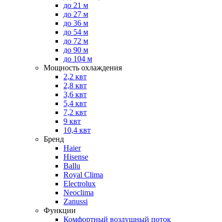
до 21 м
до 27 м
до 36 м
до 54 м
до 72 м
до 90 м
до 104 м
Мощность охлаждения
2,2 квт
2,8 квт
3,6 квт
5,4 квт
7,2 квт
9 квт
10,4 квт
Бренд
Haier
Hisense
Ballu
Royal Clima
Electrolux
Neoclima
Zanussi
Функции
Комфортный воздушный поток