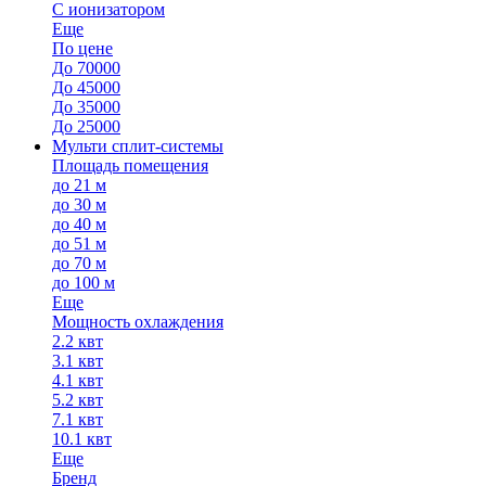
С ионизатором
Еще
По цене
До 70000
До 45000
До 35000
До 25000
Мульти сплит-системы
Площадь помещения
до 21 м
до 30 м
до 40 м
до 51 м
до 70 м
до 100 м
Еще
Мощность охлаждения
2.2 квт
3.1 квт
4.1 квт
5.2 квт
7.1 квт
10.1 квт
Еще
Бренд