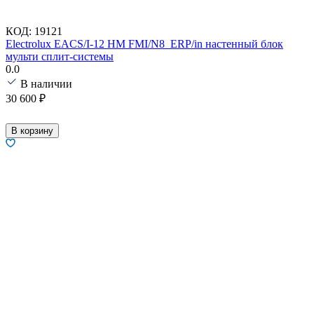
КОД:
19121
Electrolux EACS/I-12 HM FMI/N8_ERP/in настенный блок
мульти сплит-системы
0.0
В наличии
30 600
₽
В корзину