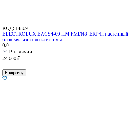
КОД:
14869
ELECTROLUX EACS/I-09 HM FMI/N8_ERP/in настенный
блок мульти сплит-системы
0.0
В наличии
24 600
₽
В корзину