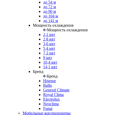
до 54 м
до 72 м
до 90 м
до 104 м
до 141 м
Мощность охлаждения
Мощность охлаждения
2,2 квт
2,8 квт
3,6 квт
5,4 квт
7,2 квт
9 квт
10,4 квт
14,1 квт
Бренд
Бренд
Hisense
Ballu
General Climate
Royal Clima
Electrolux
Neoclima
Funai
Мобильные кондиционеры