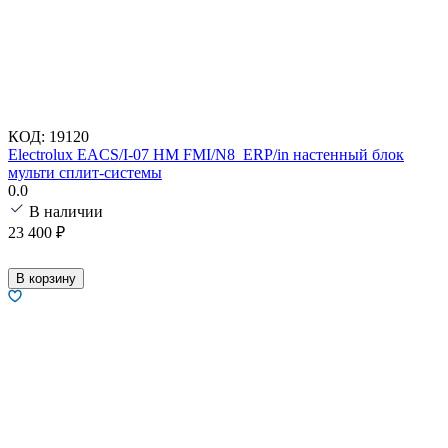
КОД:
19120
Electrolux EACS/I-07 HM FMI/N8_ERP/in настенный блок
мульти сплит-системы
0.0
В наличии
23 400
₽
В корзину