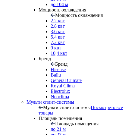
до 104 м
Мощность охлаждения
Мощность охлаждения
2,2 квт
2,8 квт
3,6 квт
5,4 квт
7,2 квт
9 квт
10,4 квт
Бренд
Бренд
Hisense
Ballu
General Climate
Royal Clima
Electrolux
Neoclima
Мульти сплит-системы
Мульти сплит-системы
Посмотреть все
товары
Площадь помещения
Площадь помещения
до 21 м
до 27 м