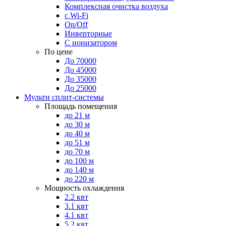
Комплексная очистка воздуха
с Wi-Fi
On/Off
Инверторные
С ионизатором
По цене
До 70000
До 45000
До 35000
До 25000
Мульти сплит-системы
Площадь помещения
до 21 м
до 30 м
до 40 м
до 51 м
до 70 м
до 100 м
до 140 м
до 220 м
Мощность охлаждения
2.2 квт
3.1 квт
4.1 квт
5.2 квт