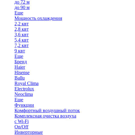
до 72 м
до 90 м
Еще
Мощность охлаждения
2,2 квт
2,8 квт
3,6 квт
5,4 квт
7,2 квт
9 квт
Еще
Бренд
Haier
Hisense
Ballu
Royal Clima
Electrolux
Neoclima
Еще
Функции
Комфортный воздушный поток
Комплексная очистка воздуха
с Wi-Fi
On/Off
Инверторные