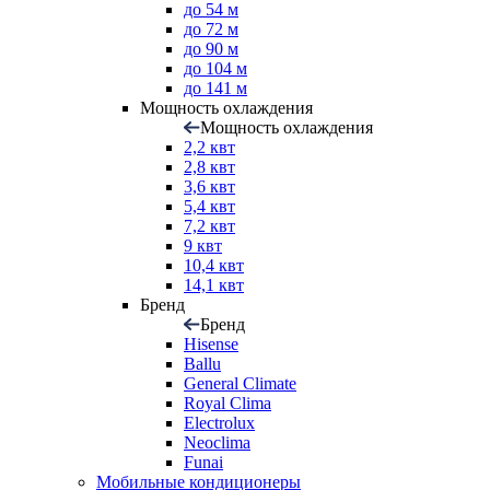
до 54 м
до 72 м
до 90 м
до 104 м
до 141 м
Мощность охлаждения
Мощность охлаждения
2,2 квт
2,8 квт
3,6 квт
5,4 квт
7,2 квт
9 квт
10,4 квт
14,1 квт
Бренд
Бренд
Hisense
Ballu
General Climate
Royal Clima
Electrolux
Neoclima
Funai
Мобильные кондиционеры