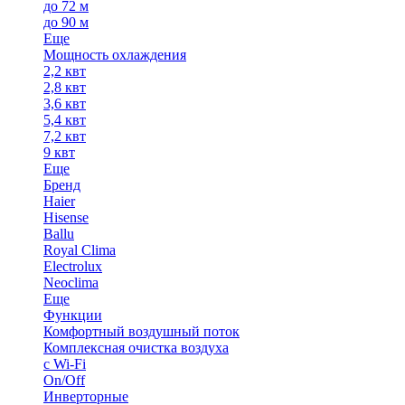
до 72 м
до 90 м
Еще
Мощность охлаждения
2,2 квт
2,8 квт
3,6 квт
5,4 квт
7,2 квт
9 квт
Еще
Бренд
Haier
Hisense
Ballu
Royal Clima
Electrolux
Neoclima
Еще
Функции
Комфортный воздушный поток
Комплексная очистка воздуха
с Wi-Fi
On/Off
Инверторные