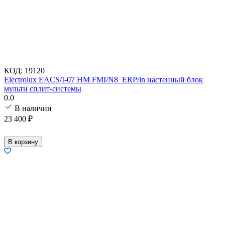
КОД:
19120
Electrolux EACS/I-07 HM FMI/N8_ERP/in настенный блок
мульти сплит-системы
0.0
В наличии
23 400
₽
В корзину