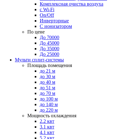
Комплексная очистка воздуха
с Wi-Fi
On/Off
Инверторные
С ионизатором
По цене
До 70000
До 45000
До 35000
До 25000
Мульти сплит-системы
Площадь помещения
до 21 м
до 30 м
до 40 м
до 51 м
до 70 м
до 100 м
до 140 м
до 220 м
Мощность охлаждения
2.2 квт
3.1 квт
4.1 квт
5.2 квт