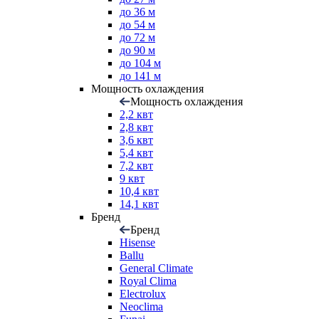
до 36 м
до 54 м
до 72 м
до 90 м
до 104 м
до 141 м
Мощность охлаждения
Мощность охлаждения
2,2 квт
2,8 квт
3,6 квт
5,4 квт
7,2 квт
9 квт
10,4 квт
14,1 квт
Бренд
Бренд
Hisense
Ballu
General Climate
Royal Clima
Electrolux
Neoclima