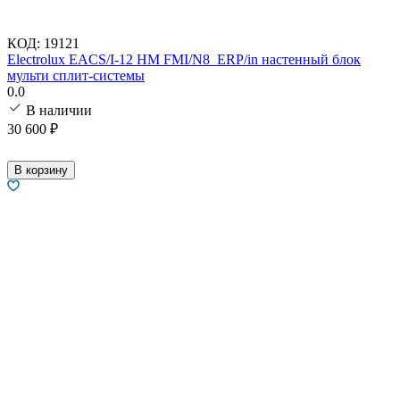
КОД:
19121
Electrolux EACS/I-12 HM FMI/N8_ERP/in настенный блок
мульти сплит-системы
0.0
В наличии
30 600
₽
В корзину