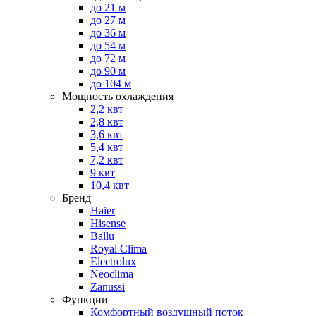
до 21 м
до 27 м
до 36 м
до 54 м
до 72 м
до 90 м
до 104 м
Мощность охлаждения
2,2 квт
2,8 квт
3,6 квт
5,4 квт
7,2 квт
9 квт
10,4 квт
Бренд
Haier
Hisense
Ballu
Royal Clima
Electrolux
Neoclima
Zanussi
Функции
Комфортный воздушный поток