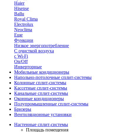
Haier
Hisense
Ballu
Royal Clima
Electrolux
Neoclima
Еще
Функции
Низкое энергопотребление
С очисткой воздуха
с Wi-Fi
On/Off
Инверторные
Мобильные кондиционеры
Напольно-потолоч​ные ​сплит-системы
Колонные ​​сплит-системы
Кассетные сплит-системы
Канальные сплит-системы
Оконные кондиционеры
Полупромышленные сплит-системы
Бризеры
Вентиляционные установки
Настенные сплит-системы
Площадь помещения