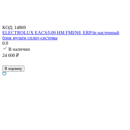
КОД:
14869
ELECTROLUX EACS/I-09 HM FMI/N8_ERP/in настенный
блок мульти сплит-системы
0.0
В наличии
24 600
₽
В корзину