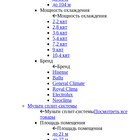
до 104 м
Мощность охлаждения
Мощность охлаждения
2,2 квт
2,8 квт
3,6 квт
5,4 квт
7,2 квт
9 квт
10,4 квт
Бренд
Бренд
Hisense
Ballu
General Climate
Royal Clima
Electrolux
Neoclima
Мульти сплит-системы
Мульти сплит-системы
Посмотреть все
товары
Площадь помещения
Площадь помещения
до 21 м
до 27 м