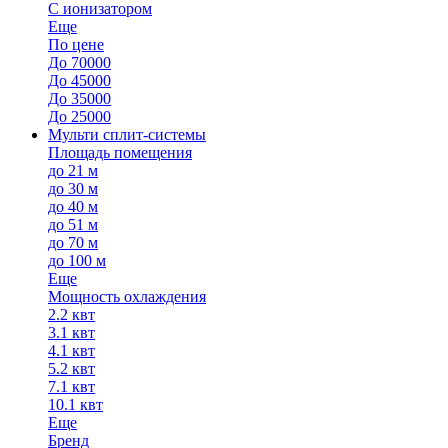
С ионизатором
Еще
По цене
До 70000
До 45000
До 35000
До 25000
Мульти сплит-системы
Площадь помещения
до 21 м
до 30 м
до 40 м
до 51 м
до 70 м
до 100 м
Еще
Мощность охлаждения
2.2 квт
3.1 квт
4.1 квт
5.2 квт
7.1 квт
10.1 квт
Еще
Бренд