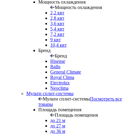
Мощность охлаждения
Мощность охлаждения
2,2 квт
2,8 квт
3,6 квт
5,4 квт
7,2 квт
9 квт
10,4 квт
Бренд
Бренд
Hisense
Ballu
General Climate
Royal Clima
Electrolux
Neoclima
Мульти сплит-системы
Мульти сплит-системы
Посмотреть все
товары
Площадь помещения
Площадь помещения
до 21 м
до 27 м
до 36 м