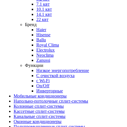
7.1 квт
10.1 квт
14.1 квт
22 квт
Бренд
Haier
Hisense
Ballu
Royal Clima
Electrolux
Neoclima
Zanussi
Функции
Низкое энергопотребление
С очисткой воздуха
с Wi-Fi
On/Off
Инверторные
Мобильные кондиционеры
Напольно-потолоч​ные ​сплит-системы
Колонные ​​сплит-системы
Кассетные сплит-системы
Канальные сплит-системы
Оконные кондиционеры
Полупромышленные сплит-системы