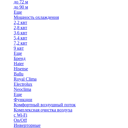
до 72 м
до 90 м
Еще
Мощность охлаждения
2,2 квт
2,8 квт
3,6 квт
5,4 квт
7,2 квт
9 квт
Еще
Бренд
Haier
Hisense
Ballu
Royal Clima
Electrolux
Neoclima
Еще
Функции
Комфортный воздушный поток
Комплексная очистка воздуха
с Wi-Fi
On/Off
Инверторные