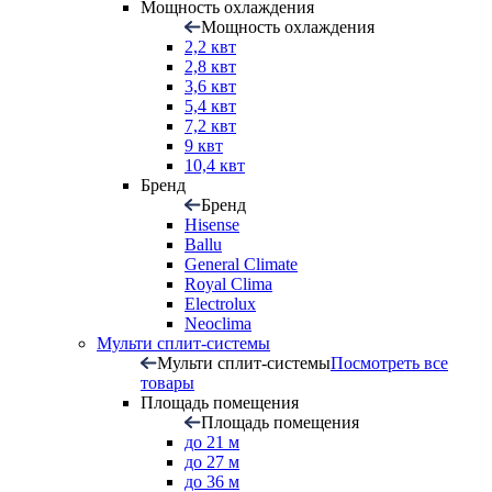
Мощность охлаждения
Мощность охлаждения
2,2 квт
2,8 квт
3,6 квт
5,4 квт
7,2 квт
9 квт
10,4 квт
Бренд
Бренд
Hisense
Ballu
General Climate
Royal Clima
Electrolux
Neoclima
Мульти сплит-системы
Мульти сплит-системы
Посмотреть все
товары
Площадь помещения
Площадь помещения
до 21 м
до 27 м
до 36 м