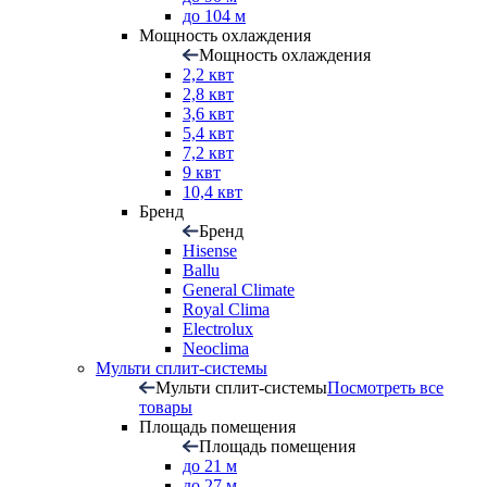
до 104 м
Мощность охлаждения
Мощность охлаждения
2,2 квт
2,8 квт
3,6 квт
5,4 квт
7,2 квт
9 квт
10,4 квт
Бренд
Бренд
Hisense
Ballu
General Climate
Royal Clima
Electrolux
Neoclima
Мульти сплит-системы
Мульти сплит-системы
Посмотреть все
товары
Площадь помещения
Площадь помещения
до 21 м
до 27 м