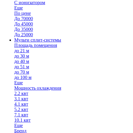
С ионизатором
Еще
По цене
До 70000
До 45000
До 35000
До 25000
Мульти сплит-системы
Площадь помещения
до 21 м
до 30 м
до 40 м
до 51 м
до 70 м
до 100 м
Еще
Мощность охлаждения
2.2 квт
3.1 квт
4.1 квт
5.2 квт
7.1 квт
10.1 квт
Еще
Бренд