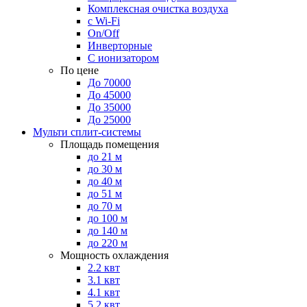
Комплексная очистка воздуха
с Wi-Fi
On/Off
Инверторные
С ионизатором
По цене
До 70000
До 45000
До 35000
До 25000
Мульти сплит-системы
Площадь помещения
до 21 м
до 30 м
до 40 м
до 51 м
до 70 м
до 100 м
до 140 м
до 220 м
Мощность охлаждения
2.2 квт
3.1 квт
4.1 квт
5.2 квт