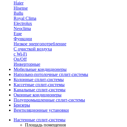
Haier
Hisense
Ballu
Royal Clima
Electrolux
Neoclima
Еще
Функции
Низкое энергопотребление
С очисткой воздуха
с Wi-Fi
On/Off
Инверторные
Мобильные кондиционеры
Напольно-потолоч​ные ​сплит-системы
Колонные ​​сплит-системы
Кассетные сплит-системы
Канальные сплит-системы
Оконные кондиционеры
Полупромышленные сплит-системы
Бризеры
Вентиляционные установки
Настенные сплит-системы
Площадь помещения