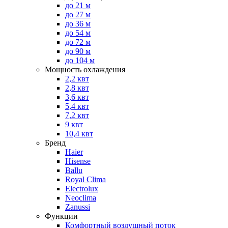
до 21 м
до 27 м
до 36 м
до 54 м
до 72 м
до 90 м
до 104 м
Мощность охлаждения
2,2 квт
2,8 квт
3,6 квт
5,4 квт
7,2 квт
9 квт
10,4 квт
Бренд
Haier
Hisense
Ballu
Royal Clima
Electrolux
Neoclima
Zanussi
Функции
Комфортный воздушный поток