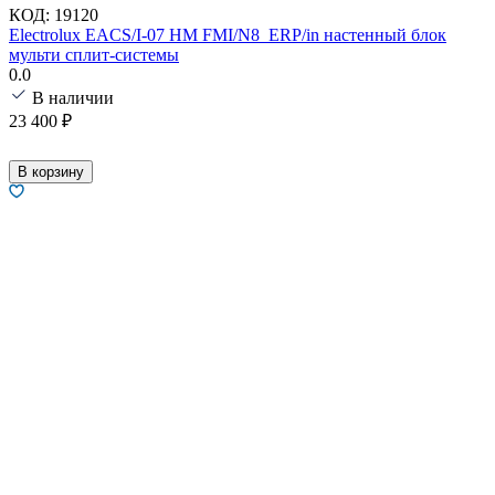
КОД:
19120
Electrolux EACS/I-07 HM FMI/N8_ERP/in настенный блок
мульти сплит-системы
0.0
В наличии
23 400
₽
В корзину