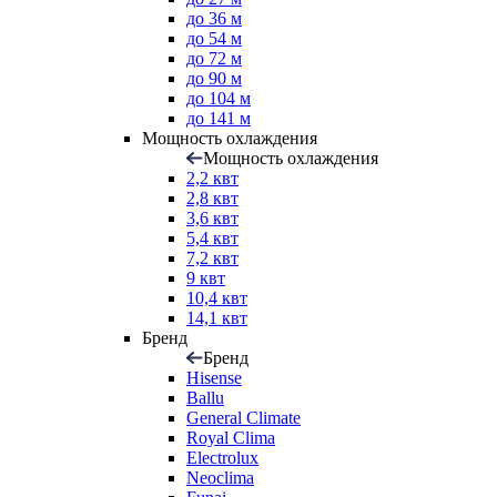
до 36 м
до 54 м
до 72 м
до 90 м
до 104 м
до 141 м
Мощность охлаждения
Мощность охлаждения
2,2 квт
2,8 квт
3,6 квт
5,4 квт
7,2 квт
9 квт
10,4 квт
14,1 квт
Бренд
Бренд
Hisense
Ballu
General Climate
Royal Clima
Electrolux
Neoclima