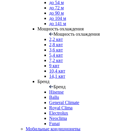
до 54 м
до 72 м
до 90 м
до 104 м
до 141 м
Мощность охлаждения
Мощность охлаждения
2,2 квт
2,8 квт
3,6 квт
5,4 квт
7,2 квт
9 квт
10,4 квт
14,1 квт
Бренд
Бренд
Hisense
Ballu
General Climate
Royal Clima
Electrolux
Neoclima
Funai
Мобильные кондиционеры