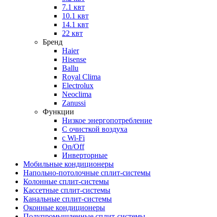
7.1 квт
10.1 квт
14.1 квт
22 квт
Бренд
Haier
Hisense
Ballu
Royal Clima
Electrolux
Neoclima
Zanussi
Функции
Низкое энергопотребление
С очисткой воздуха
с Wi-Fi
On/Off
Инверторные
Мобильные кондиционеры
Напольно-потолоч​ные ​сплит-системы
Колонные ​​сплит-системы
Кассетные сплит-системы
Канальные сплит-системы
Оконные кондиционеры
Полупромышленные сплит-системы