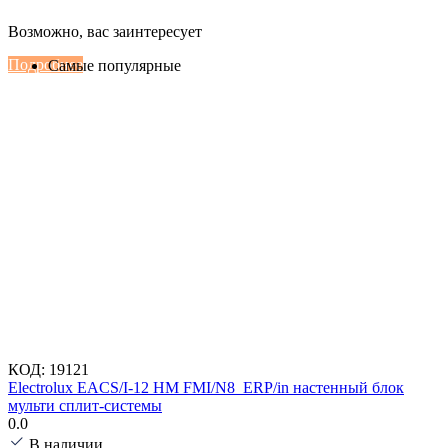
Настенные сплит-системы Haier
Возможно, вас заинтересует
Серии Сoral с функцией Inteligent Air Flow
Подробнее
Самые популярные
КОД:
19121
Electrolux EACS/I-12 HM FMI/N8_ERP/in настенный блок
мульти сплит-системы
0.0
В наличии