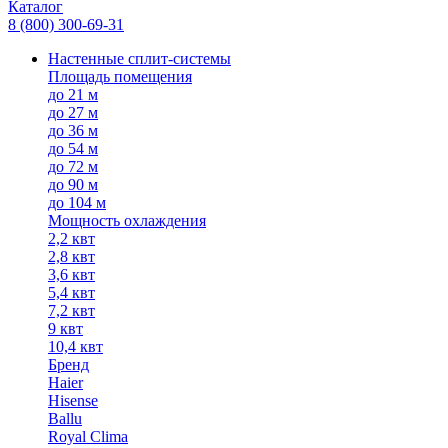
Каталог
8 (800) 300-69-31
Настенные сплит-системы
Площадь помещения
до 21 м
до 27 м
до 36 м
до 54 м
до 72 м
до 90 м
до 104 м
Мощность охлаждения
2,2 квт
2,8 квт
3,6 квт
5,4 квт
7,2 квт
9 квт
10,4 квт
Бренд
Haier
Hisense
Ballu
Royal Clima