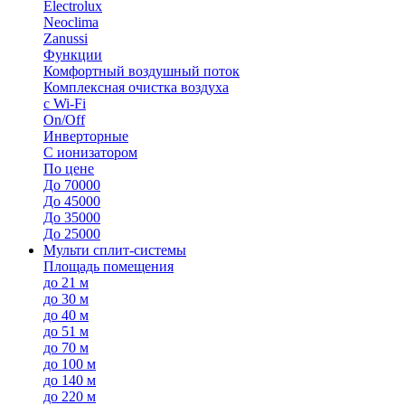
Electrolux
Neoclima
Zanussi
Функции
Комфортный воздушный поток
Комплексная очистка воздуха
с Wi-Fi
On/Off
Инверторные
С ионизатором
По цене
До 70000
До 45000
До 35000
До 25000
Мульти сплит-системы
Площадь помещения
до 21 м
до 30 м
до 40 м
до 51 м
до 70 м
до 100 м
до 140 м
до 220 м