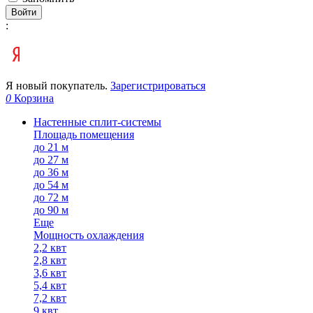
Войти
:
Я новый покупатель.
Зарегистрироваться
0
Корзина
Настенные сплит-системы
Площадь помещения
до 21 м
до 27 м
до 36 м
до 54 м
до 72 м
до 90 м
Еще
Мощность охлаждения
2,2 квт
2,8 квт
3,6 квт
5,4 квт
7,2 квт
9 квт