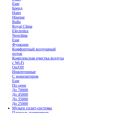
Еще
Бренд
Haier
Hisense
Ballu
Royal Clima
Electrolux
Neoclima
Еще
Функции
Комфортный воздушный
поток
Комплексная очистка воздуха
с Wi-Fi
On/Off
Инверторные
С ионизатором
Еще
По цене
До 70000
До 45000
До 35000
До 25000
Мульти сплит-системы
Площадь помещения