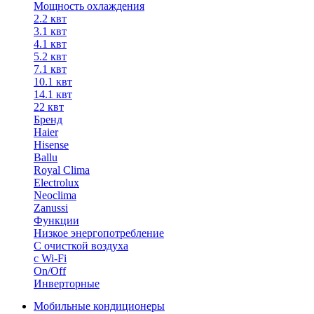
Мощность охлаждения
2.2 квт
3.1 квт
4.1 квт
5.2 квт
7.1 квт
10.1 квт
14.1 квт
22 квт
Бренд
Haier
Hisense
Ballu
Royal Clima
Electrolux
Neoclima
Zanussi
Функции
Низкое энергопотребление
С очисткой воздуха
с Wi-Fi
On/Off
Инверторные
Мобильные кондиционеры