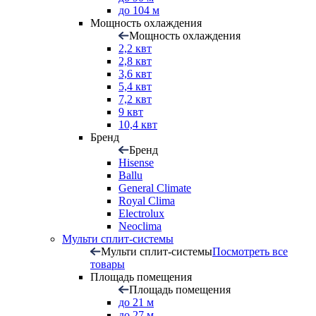
до 104 м
Мощность охлаждения
Мощность охлаждения
2,2 квт
2,8 квт
3,6 квт
5,4 квт
7,2 квт
9 квт
10,4 квт
Бренд
Бренд
Hisense
Ballu
General Climate
Royal Clima
Electrolux
Neoclima
Мульти сплит-системы
Мульти сплит-системы
Посмотреть все
товары
Площадь помещения
Площадь помещения
до 21 м
до 27 м