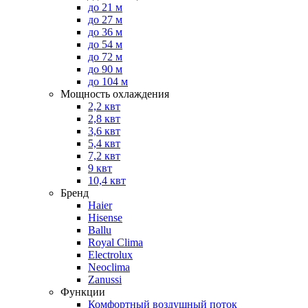
до 21 м
до 27 м
до 36 м
до 54 м
до 72 м
до 90 м
до 104 м
Мощность охлаждения
2,2 квт
2,8 квт
3,6 квт
5,4 квт
7,2 квт
9 квт
10,4 квт
Бренд
Haier
Hisense
Ballu
Royal Clima
Electrolux
Neoclima
Zanussi
Функции
Комфортный воздушный поток