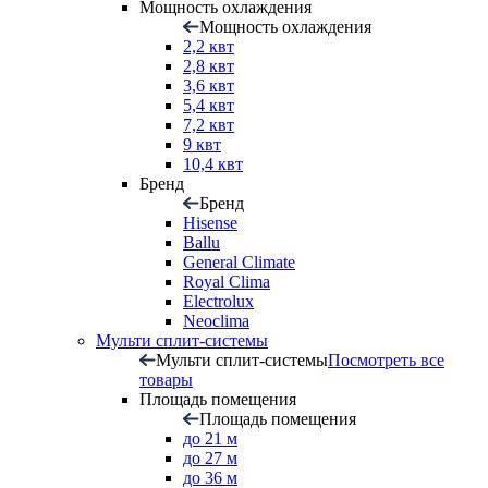
Мощность охлаждения
Мощность охлаждения
2,2 квт
2,8 квт
3,6 квт
5,4 квт
7,2 квт
9 квт
10,4 квт
Бренд
Бренд
Hisense
Ballu
General Climate
Royal Clima
Electrolux
Neoclima
Мульти сплит-системы
Мульти сплит-системы
Посмотреть все
товары
Площадь помещения
Площадь помещения
до 21 м
до 27 м
до 36 м