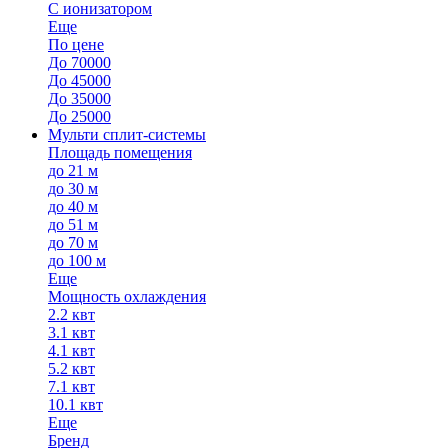
С ионизатором
Еще
По цене
До 70000
До 45000
До 35000
До 25000
Мульти сплит-системы
Площадь помещения
до 21 м
до 30 м
до 40 м
до 51 м
до 70 м
до 100 м
Еще
Мощность охлаждения
2.2 квт
3.1 квт
4.1 квт
5.2 квт
7.1 квт
10.1 квт
Еще
Бренд