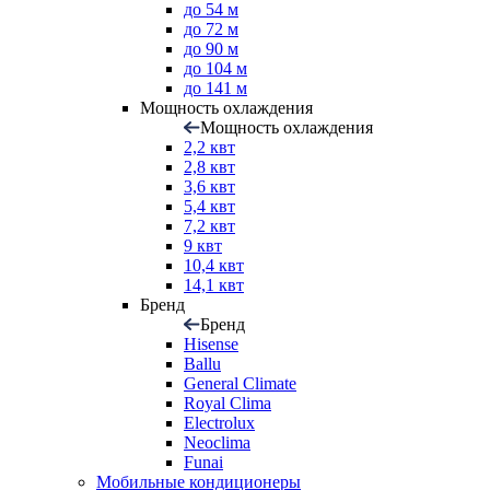
до 54 м
до 72 м
до 90 м
до 104 м
до 141 м
Мощность охлаждения
Мощность охлаждения
2,2 квт
2,8 квт
3,6 квт
5,4 квт
7,2 квт
9 квт
10,4 квт
14,1 квт
Бренд
Бренд
Hisense
Ballu
General Climate
Royal Clima
Electrolux
Neoclima
Funai
Мобильные кондиционеры