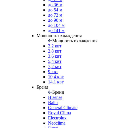
до 36 м
до 54 м
до 72 м
до 90 м
до 104 м
до 141 м
Мощность охлаждения
Мощность охлаждения
2,2 квт
2,8 квт
3,6 квт
5,4 квт
7,2 квт
9 квт
10,4 квт
14,1 квт
Бренд
Бренд
Hisense
Ballu
General Climate
Royal Clima
Electrolux
Neoclima