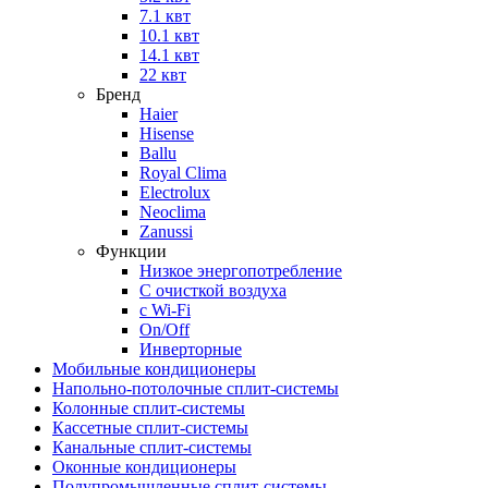
7.1 квт
10.1 квт
14.1 квт
22 квт
Бренд
Haier
Hisense
Ballu
Royal Clima
Electrolux
Neoclima
Zanussi
Функции
Низкое энергопотребление
С очисткой воздуха
с Wi-Fi
On/Off
Инверторные
Мобильные кондиционеры
Напольно-потолоч​ные ​сплит-системы
Колонные ​​сплит-системы
Кассетные сплит-системы
Канальные сплит-системы
Оконные кондиционеры
Полупромышленные сплит-системы