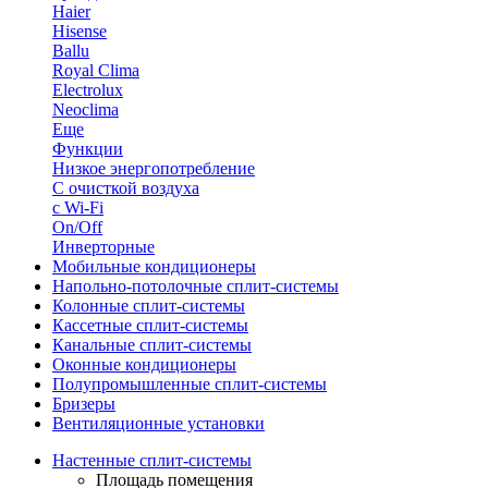
Haier
Hisense
Ballu
Royal Clima
Electrolux
Neoclima
Еще
Функции
Низкое энергопотребление
С очисткой воздуха
с Wi-Fi
On/Off
Инверторные
Мобильные кондиционеры
Напольно-потолоч​ные ​сплит-системы
Колонные ​​сплит-системы
Кассетные сплит-системы
Канальные сплит-системы
Оконные кондиционеры
Полупромышленные сплит-системы
Бризеры
Вентиляционные установки
Настенные сплит-системы
Площадь помещения