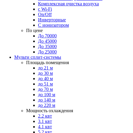
Комплексная очистка воздуха
с Wi-Fi
On/Off
Инверторные
С ионизатором
По цене
До 70000
До 45000
До 35000
До 25000
Мульти сплит-системы
Площадь помещения
до 21 м
до 30 м
до 40 м
до 51 м
до 70 м
до 100 м
до 140 м
до 220 м
Мощность охлаждения
2.2 квт
3.1 квт
4.1 квт
5.2 квт