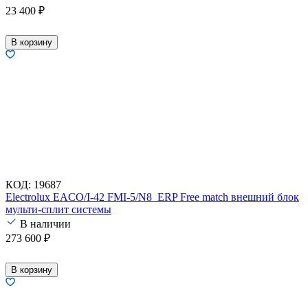
23 400
₽
В корзину
КОД:
19687
Electrolux EACO/I-42 FMI-5/N8_ERP Free match внешний блок
мульти-сплит системы
В наличии
273 600
₽
В корзину