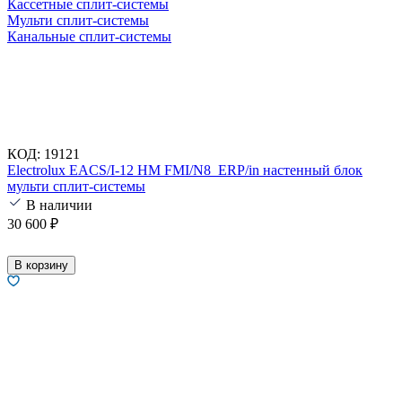
Кассетные сплит-системы
Мульти сплит-системы
Канальные сплит-системы
КОД:
19121
Electrolux EACS/I-12 HM FMI/N8_ERP/in настенный блок
мульти сплит-системы
В наличии
30 600
₽
В корзину