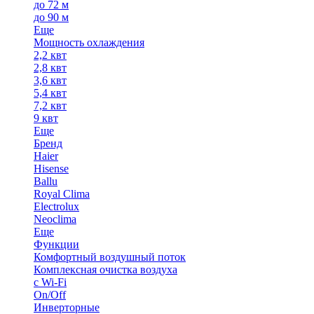
до 72 м
до 90 м
Еще
Мощность охлаждения
2,2 квт
2,8 квт
3,6 квт
5,4 квт
7,2 квт
9 квт
Еще
Бренд
Haier
Hisense
Ballu
Royal Clima
Electrolux
Neoclima
Еще
Функции
Комфортный воздушный поток
Комплексная очистка воздуха
с Wi-Fi
On/Off
Инверторные