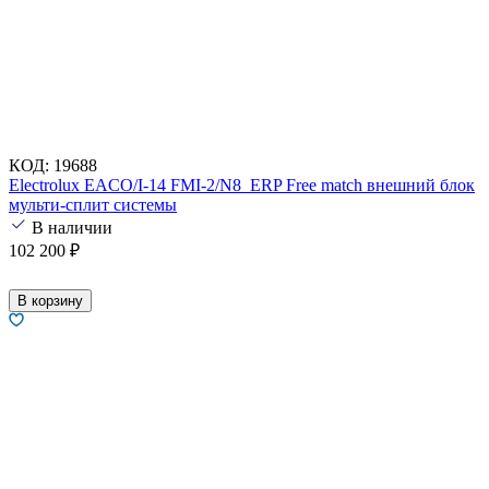
КОД:
19688
Electrolux EACO/I-14 FMI-2/N8_ERP Free match внешний блок
мульти-сплит системы
В наличии
102 200
₽
В корзину