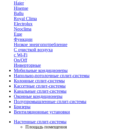
Haier
Hisense
Ballu
Royal Clima
Electrolux
Neoclima
Еще
Функции
Низкое энергопотребление
С очисткой воздуха
с Wi-Fi
On/Off
Инверторные
Мобильные кондиционеры
Напольно-потолоч​ные ​сплит-системы
Колонные ​​сплит-системы
Кассетные сплит-системы
Канальные сплит-системы
Оконные кондиционеры
Полупромышленные сплит-системы
Бризеры
Вентиляционные установки
Настенные сплит-системы
Площадь помещения