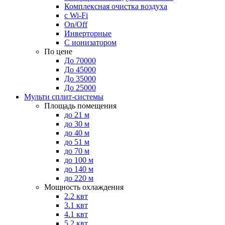
Комплексная очистка воздуха
с Wi-Fi
On/Off
Инверторные
С ионизатором
По цене
До 70000
До 45000
До 35000
До 25000
Мульти сплит-системы
Площадь помещения
до 21 м
до 30 м
до 40 м
до 51 м
до 70 м
до 100 м
до 140 м
до 220 м
Мощность охлаждения
2.2 квт
3.1 квт
4.1 квт
5.2 квт