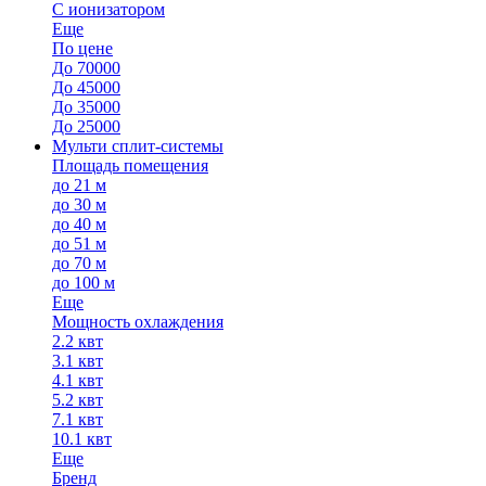
С ионизатором
Еще
По цене
До 70000
До 45000
До 35000
До 25000
Мульти сплит-системы
Площадь помещения
до 21 м
до 30 м
до 40 м
до 51 м
до 70 м
до 100 м
Еще
Мощность охлаждения
2.2 квт
3.1 квт
4.1 квт
5.2 квт
7.1 квт
10.1 квт
Еще
Бренд