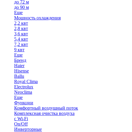
до 72 м
до 90 м
Еще
Мощность охлаждения
2,2 квт
2,8 квт
3,6 квт
5,4 квт
7,2 квт
9 квт
Еще
Бренд
Haier
Hisense
Ballu
Royal Clima
Electrolux
Neoclima
Еще
Функции
Комфортный воздушный поток
Комплексная очистка воздуха
с Wi-Fi
On/Off
Инверторные