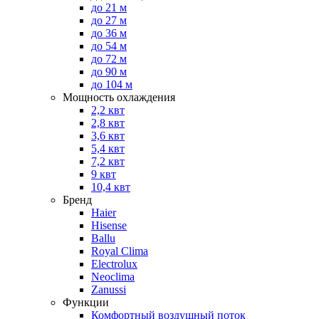
до 21 м
до 27 м
до 36 м
до 54 м
до 72 м
до 90 м
до 104 м
Мощность охлаждения
2,2 квт
2,8 квт
3,6 квт
5,4 квт
7,2 квт
9 квт
10,4 квт
Бренд
Haier
Hisense
Ballu
Royal Clima
Electrolux
Neoclima
Zanussi
Функции
Комфортный воздушный поток