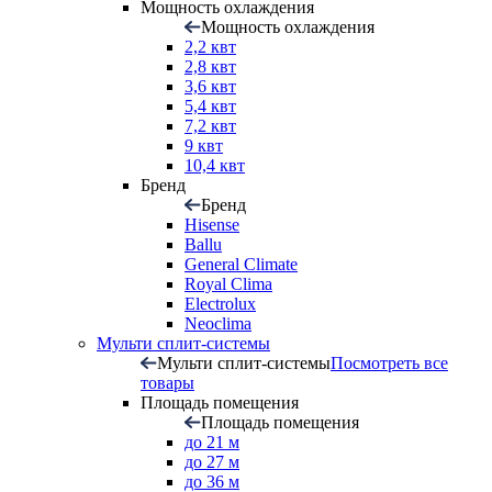
Мощность охлаждения
Мощность охлаждения
2,2 квт
2,8 квт
3,6 квт
5,4 квт
7,2 квт
9 квт
10,4 квт
Бренд
Бренд
Hisense
Ballu
General Climate
Royal Clima
Electrolux
Neoclima
Мульти сплит-системы
Мульти сплит-системы
Посмотреть все
товары
Площадь помещения
Площадь помещения
до 21 м
до 27 м
до 36 м