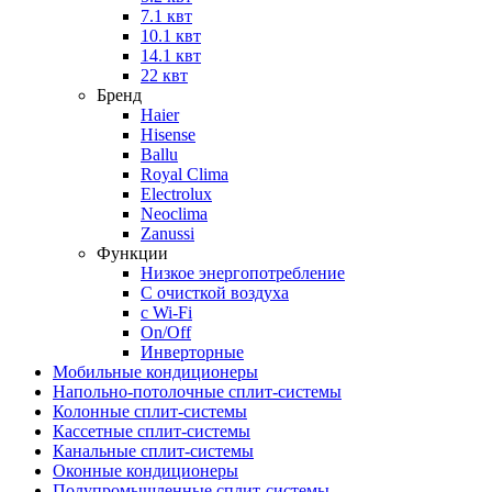
7.1 квт
10.1 квт
14.1 квт
22 квт
Бренд
Haier
Hisense
Ballu
Royal Clima
Electrolux
Neoclima
Zanussi
Функции
Низкое энергопотребление
С очисткой воздуха
с Wi-Fi
On/Off
Инверторные
Мобильные кондиционеры
Напольно-потолоч​ные ​сплит-системы
Колонные ​​сплит-системы
Кассетные сплит-системы
Канальные сплит-системы
Оконные кондиционеры
Полупромышленные сплит-системы