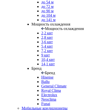
до 54 м
до 72 м
до 90 м
до 104 м
до 141 м
Мощность охлаждения
Мощность охлаждения
2,2 квт
2,8 квт
3,6 квт
5,4 квт
7,2 квт
9 квт
10,4 квт
14,1 квт
Бренд
Бренд
Hisense
Ballu
General Climate
Royal Clima
Electrolux
Neoclima
Funai
Мобильные кондиционеры