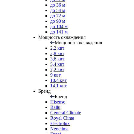
до 36 м
до 54 м
до 72 м
до 90 м
до 104 м
до 141 м
Мощность охлаждения
Мощность охлаждения
2,2 квт
2,8 квт
3,6 квт
5,4 квт
7,2 квт
9 квт
10,4 квт
14,1 квт
Бренд
Бренд
Hisense
Ballu
General Climate
Royal Clima
Electrolux
Neoclima