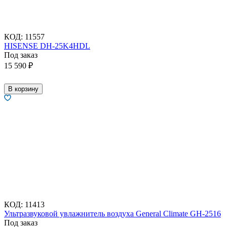
КОД:
11557
HISENSE DH-25K4HDL
Под заказ
15 590
₽
В корзину
КОД:
11413
Ультразвуковой увлажнитель воздуха General Climate GH-2516
Под заказ