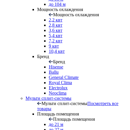
до 104 м
Мощность охлаждения
Мощность охлаждения
2,2 квт
2,8 квт
3,6 квт
5,4 квт
7,2 квт
9 квт
10,4 квт
Бренд
Бренд
Hisense
Ballu
General Climate
Royal Clima
Electrolux
Neoclima
Мульти сплит-системы
Мульти сплит-системы
Посмотреть все
товары
Площадь помещения
Площадь помещения
до 21 м
до 27 м