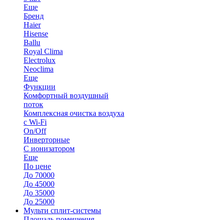
Еще
Бренд
Haier
Hisense
Ballu
Royal Clima
Electrolux
Neoclima
Еще
Функции
Комфортный воздушный
поток
Комплексная очистка воздуха
с Wi-Fi
On/Off
Инверторные
С ионизатором
Еще
По цене
До 70000
До 45000
До 35000
До 25000
Мульти сплит-системы
Площадь помещения