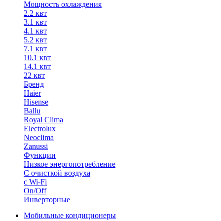
Мощность охлаждения
2.2 квт
3.1 квт
4.1 квт
5.2 квт
7.1 квт
10.1 квт
14.1 квт
22 квт
Бренд
Haier
Hisense
Ballu
Royal Clima
Electrolux
Neoclima
Zanussi
Функции
Низкое энергопотребление
С очисткой воздуха
с Wi-Fi
On/Off
Инверторные
Мобильные кондиционеры