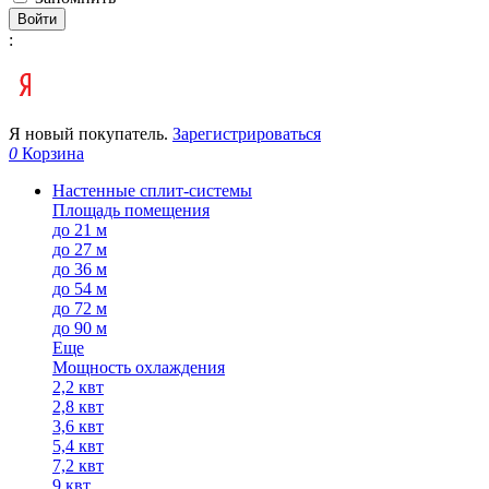
Войти
:
Я новый покупатель.
Зарегистрироваться
0
Корзина
Настенные сплит-системы
Площадь помещения
до 21 м
до 27 м
до 36 м
до 54 м
до 72 м
до 90 м
Еще
Мощность охлаждения
2,2 квт
2,8 квт
3,6 квт
5,4 квт
7,2 квт
9 квт