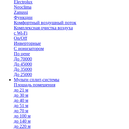
Electrolux
Neoclima
Zanussi
Функции
Комфортный воздушный поток
Комплексная очистка воздуха
с Wi-Fi
On/Off
Инверторные
С ионизатором
По цене
До 70000
До 45000
До 35000
До 25000
Мульти сплит-системы
Площадь помещения
до 21 м
до 30 м
до 40 м
до 51 м
до 70 м
до 100 м
до 140 м
до 220 м