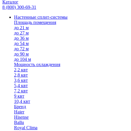
Каталог
8 (800) 300-69-31
Настенные сплит-системы
Площадь помещения
до 21 м
до 27 м
до 36 м
до 54 м
до 72 м
до 90 м
до 104 м
Мощность охлаждения
2,2 квт
2,8 квт
3,6 квт
5,4 квт
7,2 квт
9 квт
10,4 квт
Бренд
Haier
Hisense
Ballu
Royal Clima