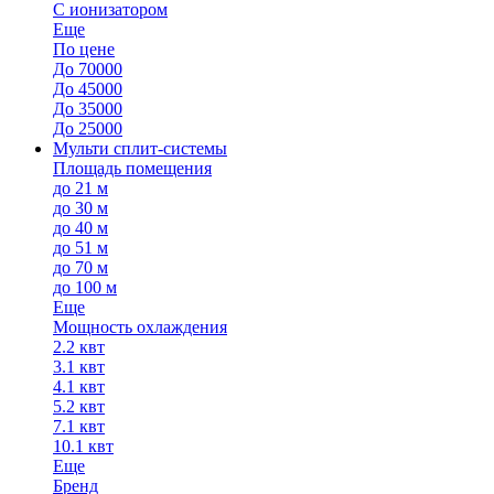
С ионизатором
Еще
По цене
До 70000
До 45000
До 35000
До 25000
Мульти сплит-системы
Площадь помещения
до 21 м
до 30 м
до 40 м
до 51 м
до 70 м
до 100 м
Еще
Мощность охлаждения
2.2 квт
3.1 квт
4.1 квт
5.2 квт
7.1 квт
10.1 квт
Еще
Бренд