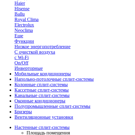
Haier
Hisense
Ballu
Royal Clima
Electrolux
Neoclima
Еще
Функции
Низкое энергопотребление
С очисткой воздуха
с Wi-Fi
On/Off
Инверторные
Мобильные кондиционеры
Напольно-потолоч​ные ​сплит-системы
Колонные ​​сплит-системы
Кассетные сплит-системы
Канальные сплит-системы
Оконные кондиционеры
Полупромышленные сплит-системы
Бризеры
Вентиляционные установки
Настенные сплит-системы
Площадь помещения