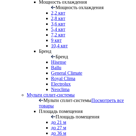
Мощность охлаждения
Мощность охлаждения
2,2 квт
2,8 квт
3,6 квт
5,4 квт
7,2 квт
9 квт
10,4 квт
Бренд
Бренд
Hisense
Ballu
General Climate
Royal Clima
Electrolux
Neoclima
Мульти сплит-системы
Мульти сплит-системы
Посмотреть все
товары
Площадь помещения
Площадь помещения
до 21 м
до 27 м
до 36 м