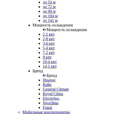
до 54 м
до 72 м
до 90 м
до 104 м
до 141 м
Мощность охлаждения
Мощность охлаждения
2,2 квт
2,8 квт
3,6 квт
5,4 квт
7,2 квт
9 квт
10,4 квт
14,1 квт
Бренд
Бренд
Hisense
Ballu
General Climate
Royal Clima
Electrolux
Neoclima
Funai
Мобильные кондиционеры