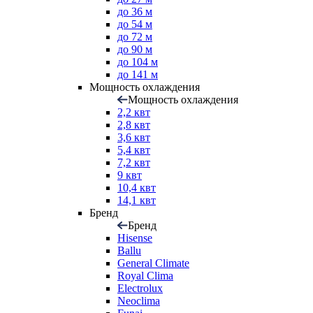
до 36 м
до 54 м
до 72 м
до 90 м
до 104 м
до 141 м
Мощность охлаждения
Мощность охлаждения
2,2 квт
2,8 квт
3,6 квт
5,4 квт
7,2 квт
9 квт
10,4 квт
14,1 квт
Бренд
Бренд
Hisense
Ballu
General Climate
Royal Clima
Electrolux
Neoclima