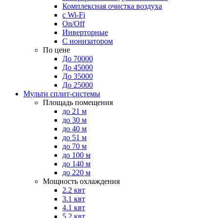
Комплексная очистка воздуха
с Wi-Fi
On/Off
Инверторные
С ионизатором
По цене
До 70000
До 45000
До 35000
До 25000
Мульти сплит-системы
Площадь помещения
до 21 м
до 30 м
до 40 м
до 51 м
до 70 м
до 100 м
до 140 м
до 220 м
Мощность охлаждения
2.2 квт
3.1 квт
4.1 квт
5.2 квт