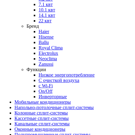
7.1 квт
10.1 квт
14.1 квт
22 квт
Бренд
Haier
Hisense
Ballu
Royal Clima
Electrolux
Neoclima
Zanussi
Функции
Низкое энергопотребление
С очисткой воздуха
с Wi-Fi
On/Off
Инверторные
Мобильные кондиционеры
Напольно-потолоч​ные ​сплит-системы
Колонные ​​сплит-системы
Кассетные сплит-системы
Канальные сплит-системы
Оконные кондиционеры
Полупромышленные сплит-системы