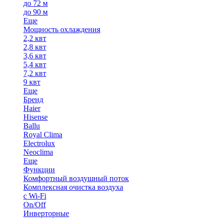
до 72 м
до 90 м
Еще
Мощность охлаждения
2,2 квт
2,8 квт
3,6 квт
5,4 квт
7,2 квт
9 квт
Еще
Бренд
Haier
Hisense
Ballu
Royal Clima
Electrolux
Neoclima
Еще
Функции
Комфортный воздушный поток
Комплексная очистка воздуха
с Wi-Fi
On/Off
Инверторные