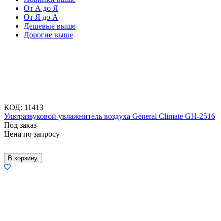
От А до Я
От Я до А
Дешевые выше
Дорогие выше
КОД:
11413
Ультразвуковой увлажнитель воздуха General Climate GH-2516
Под заказ
Цена по запросу
В корзину