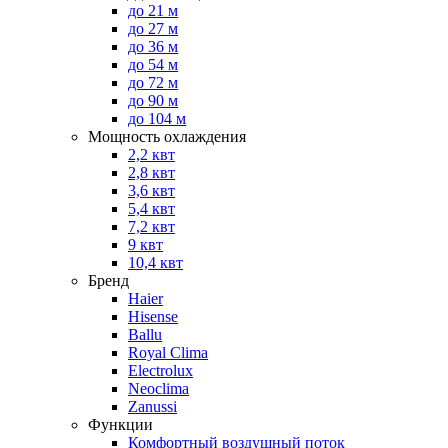
до 21 м
до 27 м
до 36 м
до 54 м
до 72 м
до 90 м
до 104 м
Мощность охлаждения
2,2 квт
2,8 квт
3,6 квт
5,4 квт
7,2 квт
9 квт
10,4 квт
Бренд
Haier
Hisense
Ballu
Royal Clima
Electrolux
Neoclima
Zanussi
Функции
Комфортный воздушный поток